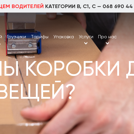
ЩЕМ ВОДИТЕЛЕЙ
КАТЕГОРИИ В, С1, С —
068 690 44
й
Грузчики
Тарифы
Упаковка
Услуги
Про нас
д
НЫ КОРОБКИ 
 ВЕЩЕЙ?