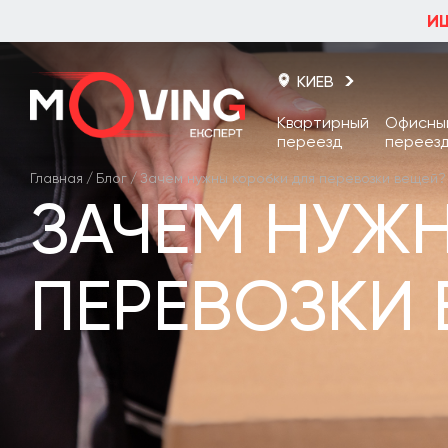
И
КИЕВ
Квартирный
Офисны
переезд
переез
Главная
/
Блог
/
Зачем нужны коробки для перевозки вещей?
Киев
ЗАЧЕМ НУЖ
Одесса
Львов
ПЕРЕВОЗКИ
Харьков
Днепр