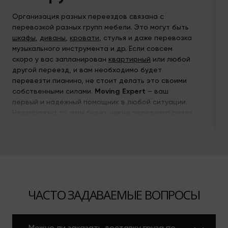
Организация разных переездов связана с
перевозкой разных групп мебели. Это могут быть
шкафы
,
диваны
,
кровати
, стулья и даже перевозка
музыкального инструмента и др. Если совсем
скоро у вас запланирован
квартирный
или любой
другой переезд, и вам необходимо будет
перевезти пианино, не стоит делать это своими
собственными силами.
Moving Expert
– ваш
первый и надежный помощник в любой ситуации.
Невзирая на то, вам будет нужна перевозка рояля
больших габаритов, пианино или другую
музыкальную технику, мы готовы
транспортировать все максимально оперативно
и с гарантией сохранности.
Перевозка будет осуществлена с помощью
гидроборта, а также с обязательным
ЧАСТО ЗАДАВАЕМЫЕ ВОПРОСЫ
задействованием квалифицированных муверов с
опытом работ такого рода. Обращайтесь к нам
если вы решили перевезти крупногабаритные
Можно ли заказать доставку груза по
музыкальные инструменты или любое другое