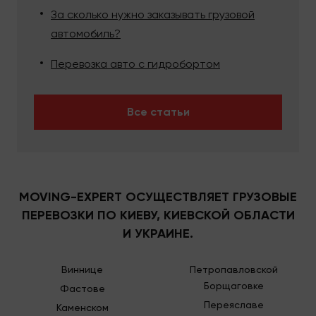
За сколько нужно заказывать грузовой
груза.
автомобиль?
Формирование цены
Перевозка авто с гидробортом
на доставку роялей,
фортепиано и
Все статьи
пианино
Стоимость услуг формируется, исходя из подачи
машины и времени ее аренды, количества
MOVING-EXPERT ОСУЩЕСТВЛЯЕТ ГРУЗОВЫЕ
грузчиков и работы, что им необходимо будет
ПЕРЕВОЗКИ ПО КИЕВУ, КИЕВСКОЙ ОБЛАСТИ
сделать. Дополнительно сюда также входит
И УКРАИНЕ.
упаковка, выноса без лифта и др.
Виннице
Петропавловской
Как заказать перевозку
Борщаговке
Фастове
пианино
Переяславе
Каменском