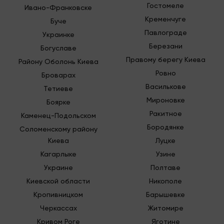
Гостомеле
Ивано-Франковске
Чтобы у вас была возможность заказать у нас
Кременчуге
Буче
грузовое авто для перевозки пианино,
Павлограде
Украинке
воспользуйтесь одним из нескольких номеров
Березани
Богуславе
телефонов, что есть на сайте компании. При
Правому берегу Киева
необходимости вы можете воспользоваться
Району Оболонь Киева
возможностью связаться с нами благодаря
Ровно
Броварах
электронной почте или специальной онлайн
Василькове
Тетиеве
форме быстрой связи.
Мироновке
Боярке
В любом случае невзирая на то, у вас инструмент
Ракитное
Каменец-Подольском
крупногабаритный или небольшой, а если вы не
Бородянке
Соломенскому району
имеете возможности самостоятельно донести
Киева
Луцке
его в нужное место, мы будем готовы помочь.
Кагарлыке
Узине
Украине
Полтаве
Киевской области
Никополе
Кропивницком
Барышевке
Черкассах
Житомире
Кривом Роге
Яготине