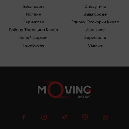
Вишневом
Славутиче
Ирпене
Вышгороде
Чернигове
Району Осокорки Киева
Району Троещина Киева
Иванкове
Белой Церкви
Борисполе
Тернополе
Сквире