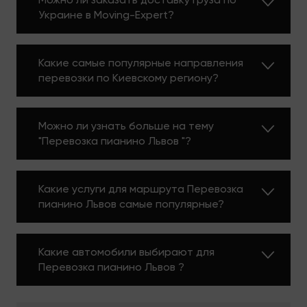
имущество в Львове и Львовской области.
Украине в Moving-Expert?
Преимущества Moving
Какие самые популярные направления
Expert
перевозки по Киевскому региону?
Услуга профессиональных
Можно ли узнать больше на тему
грузчиков
"Перевозка пианино Львов "?
У нас есть
штат профессиональных грузчиков
такелажников, которые имеют многолетний опыт
Какие услуги для маршрута Перевозка
работы. Специалисты нашей компании с полной
пианино Львов самые популярные?
ответственностью подходят к каждому
отдельному заказу, гарантируя оперативность
любого типа перевозок. Будьте уверены в том,
что наша мувинговая компания – ваше лучшее
Какие автомобили выбирают для
решение по ряду причин:
Перевозка пианино Львов ?
индивидуальный подход к заказам;
профессиональные специалисты с