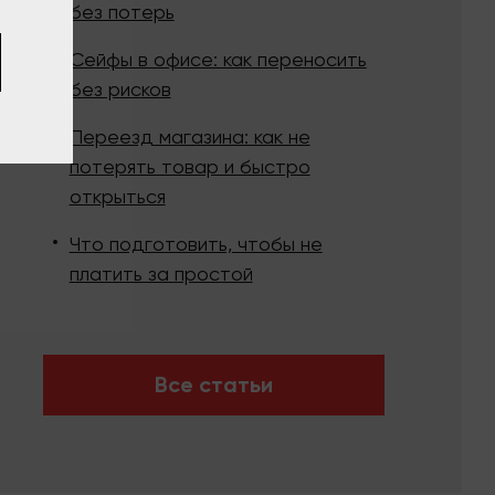
без потерь
Сейфы в офисе: как переносить
без рисков
Переезд магазина: как не
потерять товар и быстро
открыться
Что подготовить, чтобы не
платить за простой
Все статьи