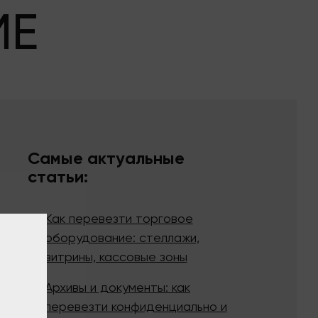
МЕ
Самые актуальные
статьи:
Как перевезти торговое
оборудование: стеллажи,
витрины, кассовые зоны
Архивы и документы: как
перевезти конфиденциально и