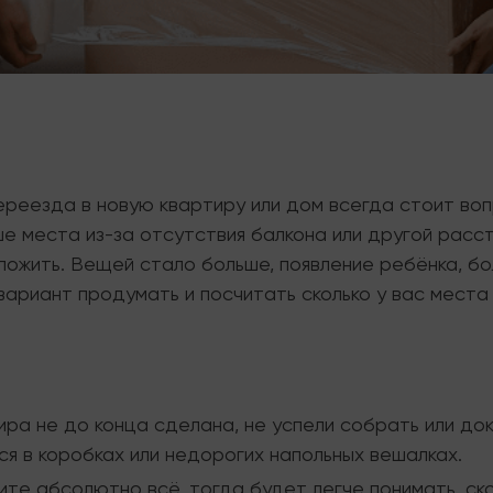
переезда в новую квартиру или дом всегда стоит во
е места из-за отсутствия балкона или другой расс
ложить. Вещей стало больше, появление ребёнка, б
ариант продумать и посчитать сколько у вас места 
ра не до конца сделана, не успели собрать или до
я в коробках или недорогих напольных вешалках.
е абсолютно всё, тогда будет легче понимать, ск