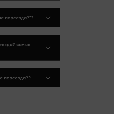
ле переезда?"?
реезда? самые
ле переезда??