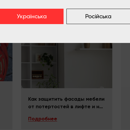
как их закрыть
Подробнее
Українська
Російська
Как защитить фасады мебели
от потертостей в лифте и на
поворотах
Подробнее