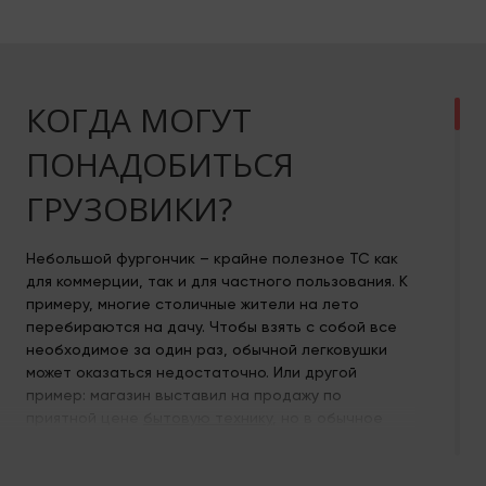
КОГДА МОГУТ
ПОНАДОБИТЬСЯ
ГРУЗОВИКИ?
Небольшой фургончик – крайне полезное ТС как
для коммерции, так и для частного пользования. К
примеру, многие столичные жители на лето
перебираются на дачу. Чтобы взять с собой все
необходимое за один раз, обычной легковушки
может оказаться недостаточно. Или другой
пример: магазин выставил на продажу по
приятной цене
бытовую технику
, но в обычное
такси покупка не помещается. И вот здесь также
очень помог бы небольшой грузовик.