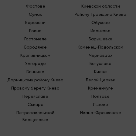
СОТРУДНИЧЕСТВА С
Фастове
Киевской области
НАМИ
Сумах
Району Троещина Киева
Березани
Обухове
Наша команда – это
опытные специалисты
,
Ровно
Иванкове
каждый из которых является настоящим
Гостомеле
Барышевке
экспертом в своем деле. И если, скажем, вам
Бородянке
Каменец-Подольском
предстоит перевозка спальни, наши специалисты
Кропивницком
Черновцах
помогут на всех этапах:
Ужгороде
Богуславе
Все аккуратно разберут и профессионально
Виннице
Киеве
упакуют;
Дарницкому району Киева
Белой Церкви
Грузчики бережно и с максимальной экономией
места в кузове сложат коробки в фургон;
Правому берегу Киева
Кременчуге
Служба логистики спланирует маршрут, чтобы
Переяславе
Полтаве
грузоперевозка заняла минимум времени;
Сквире
Львове
После доставки специалисты занесут коробки
в помещение и соберут мебель.
Петропавловской
Ивано-Франковске
Moving Expert – это компания, которая
Борщаговке
профессионально занимается разными видами
грузоперевозок, организацией квартирных,