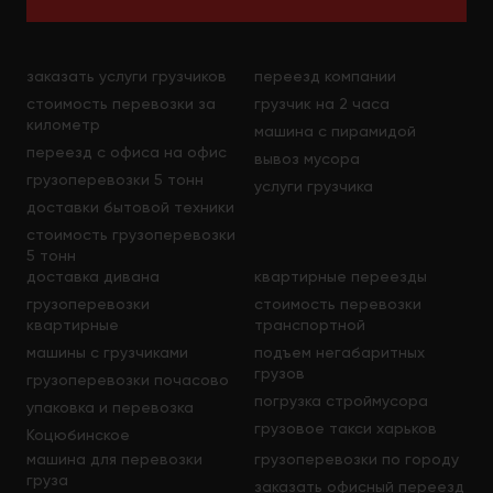
аренду фургона (от часа до нескольких суток) с
водителем и грузчиками: тарифы на
транспортные услуги (грузоперевозки) и
заказать услуги грузчиков
переезд компании
актуальные цены указаны на сайте.
стоимость перевозки за
грузчик на 2 часа
километр
Также вы можете обратиться за помощью к
машина с пирамидой
нашим консультантам. Они помогут подобрать
переезд с офиса на офис
вывоз мусора
наиболее выгодный тариф, а также подскажут,
грузоперевозки 5 тонн
услуги грузчика
какой тип грузовой машины лучше всего подойдет
доставки бытовой техники
для вывоза строй отходов или аренда каких
стоимость грузоперевозки
газелей из нашего автопарка предпочтительнее
5 тонн
для поставки крупногабаритного товара.
доставка дивана
квартирные переезды
грузоперевозки
стоимость перевозки
Цена наших автомобилей — более чем
квартирные
транспортной
демократичная. Кроме того, у нас предусмотрена
машины с грузчиками
подъем негабаритных
почасовая оплата, а значит, за арендованный
грузов
фургон с грузчиком клиенты платят справедливую
грузоперевозки почасово
цену – только за время фактического
погрузка строймусора
упаковка и перевозка
использования.
грузовое такси харьков
Коцюбинское
машина для перевозки
грузоперевозки по городу
груза
заказать офисный переезд