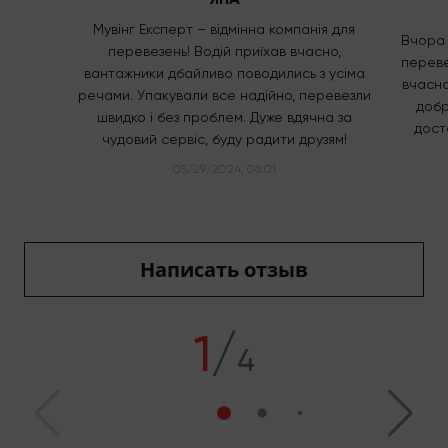
Мувінг Експерт – відмінна компанія для
Вчора 
перевезень! Водій приїхав вчасно,
переве
вантажники дбайливо поводились з усіма
вчасно
речами. Упакували все надійно, перевезли
добр
швидко і без проблем. Дуже вдячна за
дост
чудовий сервіс, буду радити друзям!
05/29/2024, 06:01
Написать отзыв
1
/
4