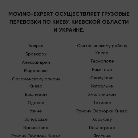
В нем можно удобно и безопасно перевозить:
MOVING-EXPERT ОСУЩЕСТВЛЯЕТ ГРУЗОВЫЕ
Холодильники
(в правильном положении –
стоя);
ПЕРЕВОЗКИ ПО КИЕВУ, КИЕВСКОЙ ОБЛАСТИ
Котлы, бойлеры, газовые плиты;
И УКРАИНЕ.
Диваны
, мягкие уголки,
шкафы
;
Строительные материалы
;
Боярке
Святошинскому району
Небольшие транспортные средства: мопеды,
велосипеды и т.п
Киева
Броварах
Данный вид машин идеально подходит, когда груз
Тернополе
Александрии
состоит из разно габаритных предметов.
Ракитное
Мироновке
Например, одновременно надо поместить в кузов
Славутиче
высокие, объемные, длинные и изделия
Соломенскому району
нестандартной формы. Это едва ли не
Киева
Кагарлыке
единственный помощник, когда необходимо
Вишневом
Хмельницком
вывезти или привезти бильярдный стол,
Одессе
Тетиеве
габаритный стенд или другое крупное
неразборное изделие.
Узине
Району Осокорки Киева
Запорожье
Харькову
ПРЕИМУЩЕСТВА
Василькове
Павлограде
Району Оболонь Киева
Яготине