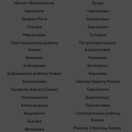
Ивано-Франковске
Луцке
Никополе
Чернигове
Кривом Роге
Запорожье
Сквире
Березани
Мироновке
Тетиеве
Святошинскому району
Петропавловской
Киева
Борщаговке
Виннице
Украинке
Бородянке
Броварах
Дарницкому району Киева
Харькову
Василькове
Левому берегу Киева
Правому берегу Киева
Тернополе
Хмельницком
Вышгороде
Александрии
Переяславе
Вишневом
Соломенскому району
Киева
Львове
Району Оболонь Киева
Иванкове