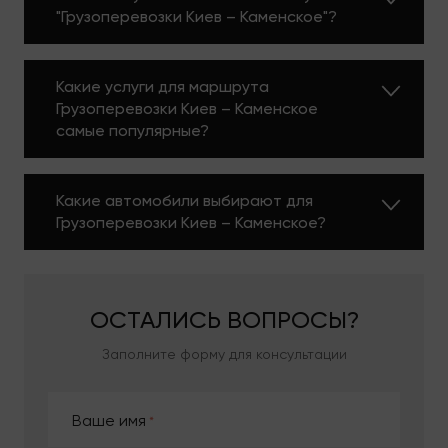
"Грузоперевозки Киев – Каменское"?
производи уборку после себя, утилизацию
мусора.
Киев – Каменское (Днепродзержинск) вернул себе
имя, которое было у него до 1936 года,
Какие услуги для маршрута
расположен на берегах Днепродзержинского
Грузоперевозки Киев – Каменское
водохранилища. Город промышленный, деловой,
самые популярные?
требующий задорного ритма, поэтому будет
очень уместна помощь «Moving Expert».
Специалисты по грузоперевозкам будут решать
Какие автомобили выбирают для
проблемы, связанные с переездом. Вы – сможете
Грузоперевозки Киев – Каменское?
заниматься своим бизнесом.
ПРЕИМУЩЕСТВА
ОСТАЛИСЬ
ВОПРОСЫ?
СОТРУДНИЧЕСТВА С
Заполните форму для консультации
НАМИ
Наши выгодные стороны:
Ваше имя