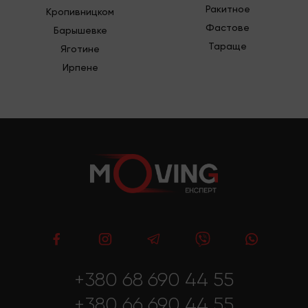
Ракитное
Кропивницком
Фастове
Барышевке
Тараще
Яготине
Ирпене
+380 68 690 44 55
+380 66 690 44 55