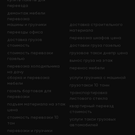
переезда
демонтаж мебели
перевозка
машины и грузчики
доставка строительного
материала
переезды офиса
перевозка шкафов цена
доставка грузов
стоимость
доставки груза газелью
стоимость перевозки
грузовое такси днепр цена
газелью
вынос груза на этаж
перевозка холодильника
перенос мебели
на дачу
сборка и перевозка
услуги грузчика с машиной
мебели
грузотакси 10 тонн
газель бортовая для
транспортировка
перевозки
листового стекла
подъем материала на этаж
квартирный переезд
цена
стоимость
стоимость перевозки 10
услуги такси грузовых
тон
автомобилей
перевозки и грузчики