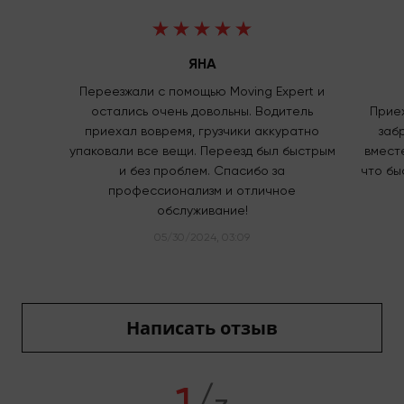
ЯНА
Переезжали с помощью Moving Expert и
остались очень довольны. Водитель
Приех
приехал вовремя, грузчики аккуратно
заб
упаковали все вещи. Переезд был быстрым
вмест
и без проблем. Спасибо за
что бы
профессионализм и отличное
обслуживание!
05/30/2024, 03:09
Написать отзыв
1
/