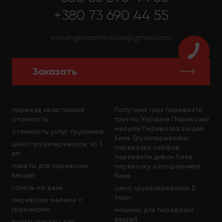
+380 73 690 44 55
movingexpertkyivua@gmail.com
Заказать
переезд квартирная
Попутный груз перевезти
стоимость
груз по Украине Перевозка
мебели Перевозка вещей
стоимость услуг грузчиков
Киев Грузоперевозки
цена грузоперевозок за 1
перевозка сейфов
км
перевезти диван Киев
пакеты для перевозки
перевозку холодильника
вещей
Киев
газель на день
цена грузоперевозок 5
тонн
перевозка мебели с
грузчиками
машины для перевозки
вещей
купить пакеты для