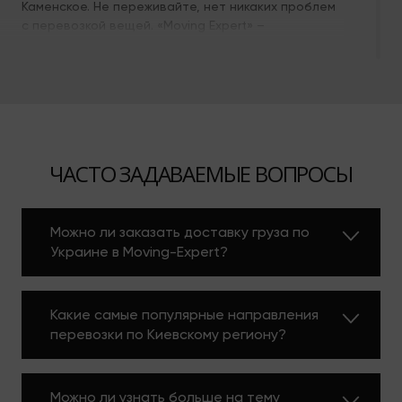
Каменское. Не переживайте, нет никаких проблем
с перевозкой вещей. «Moving Expert» –
круглосуточные грузоперевозки Киев —
Каменское, готовы осуществить работы
качественно, по разумным ценам.
ПОЧЕМУ НАДО
ВЫБРАТЬ НАС
ЧАСТО ЗАДАВАЕМЫЕ ВОПРОСЫ
Мы оказываем следующие услуги:
Можно ли заказать доставку груза по
помогаем оформлять документы;
Украине в Moving-Expert?
разрабатываем наиболее подходящий
маршрут;
качественно транспортируем груз;
Какие самые популярные направления
бережно производим погрузо/разгрузочные
перевозки по Киевскому региону?
работы;
соответственно характеристикам багажа
упаковываем (своим материалом) или
Можно ли узнать больше на тему
распаковываем;