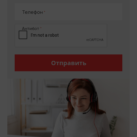
услуги автоперевозки оказываются 24/7;
сотрудничество с частными лицами и
Телефон
компаниями;
помогаем подобрать оптимальное решение
для выполнения задания транспортировки
Антибот
груза;
транспорт выводим под параметры заказа;
производим предварительный расчет
стоимости перевозки;
предоставляем грузчиков по требованию
Отправить
клиентов;
выполняем задание в указанное время;
формируем цены открыто.