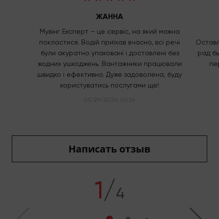
ЖАННА
Мувінг Експерт – це сервіс, на який можна
покластися. Водій приїхав вчасно, всі речі
Оставл
були акуратно упаковані і доставлені без
рад б
жодних ушкоджень. Вантажники працювали
пе
швидко і ефективно. Дуже задоволена, буду
користуватись послугами ще!
05/29/2024, 06:26
Написать отзыв
1
/
4