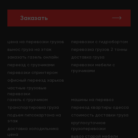
Заказать
цена на перевозки грузов
перевозки с гидробортом
вынос груза на этаж
перевозка грузов 2 тонны
заказать газель онлайн
доставка груза
переезд с грузчиками
перевозки мебели с
грузчиками
перевозки спринтером
офисный переезд харьков
частные грузовые
перевозки
газель с грузчиком
машины на перевоз
транспортировка груза
переезд квартиры одесса
подъем гипсокартона на
стоимость доставки груза
этаж
круглосуточное
доставка холодильника
грузоперевозки
цена
вывоз старой мебели