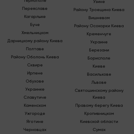
Тернополе
Узине
Переяславе
Району Троещина Киева
Кагарлыке
Вишневом
Буче
Району Осокорки Киева
Хмельницком
Кременчуге
Дарницкому району Киева
Украине
Полтаве
Березани
Району Оболонь Киева
Борисполе
Сквире
Киеве
Ирпене
Василькове
Обухове
Львове
Украинке
Святошинскому району
Славутиче
Киева
Каменском
Правому берегу Киева
Ужгороде
Кропивницком
Яготине
Киевской области
Черновцах
Сумах