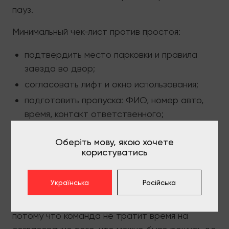
пауз.
Минимальный чек-лист против простоя:
подтвердить место парковки и правила
заезда во двор;
согласовать лифт и окно использования;
подготовить пропуска: ФИО, номер авто,
время, контакт ответственного;
проверить габариты проходов и лифта под
Оберіть мову, якою хочете
крупные предметы;
користуватись
освободить коридор и зону загрузки, чтобы
движение было без остановок.
Українська
Російська
Когда эти вопросы закрыты заранее, даже
квартирный переезд
проходит быстрее,
потому что команда не тратит время на