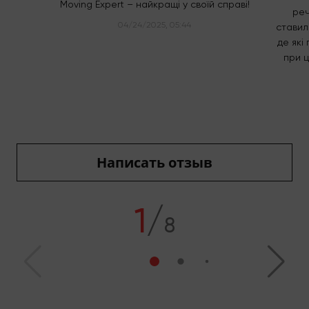
Moving Expert – найкращі у своїй справі!
реч
04/24/2025, 05:44
ставил
де які
при ц
Написать отзыв
1
/
8