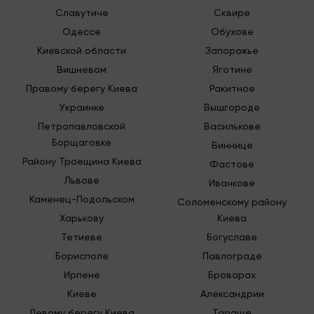
каких-либо выходных с перерывами.
Славутиче
Сквире
Одессе
Обухове
Услуги грузчиков
Киевской области
Запорожье
Вишневом
Яготине
Используя грузоперевозки Львов, клиентам нашей
компании очень часто могут понадобиться
услуги
Правому берегу Киева
Ракитное
грузчиков
. У нас в штате есть профессиональные
Украинке
Вышгороде
специалисты, которые помогут решить
Петропавловской
Василькове
абсолютно любые задачи. В распоряжении
Борщаговке
грузчиков специальные ремни с такелажными
Виннице
системами, а также другим необходимым
Району Троещина Киева
Фастове
специальным оборудованием, что может
Львове
Иванкове
понадобиться. Работу специалисты компании
Каменец-Подольском
Соломенскому району
выполняют быстро и качественно.
Харькову
Киева
Предоставляя услуги грузчиков в городе Львов
Тетиеве
Богуславе
используем для упаковки стрейч-пленку,
Борисполе
Павлограде
качественные полипропиленовые мешки,
картонные коробки, воздушно-пузырчатую пленку
Ирпене
Броварах
и гофрокартон.
Киеве
Александрии
Левому берегу Киева
Тараще