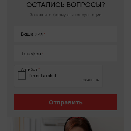
отслеживать в реальном времени. Клиентам
ОСТАЛИСЬ
ВОПРОСЫ?
предлагаем отлаженную и своевременную
логистику, бережное отношение к грузам, их
Заполните форму для консультации
сохранность и быстрые их доставки в любое
нужное место.
Ваше имя
Квартирный переезд
Телефон
Если клиентам нужно перевезти груз или срочно
нужен квартирный переезд
, на грузовые
перевозки во Львове такого рода подбираем
Антибот
оптимальный автотранспорт. Специально для
этого у нас есть огромный большой автопарк.
Диспетчер консультирует заказчиков касаемо
условий заказа. Помимо такого момента как
грамотный подбор автомобиля для
Отправить
грузоперевозки, также предлагаем услуги:
разборки с
упаковкой мебели
с техникой;
сноса всей нужной мебели, коробок и техники;
погрузки с надежным крепежом.