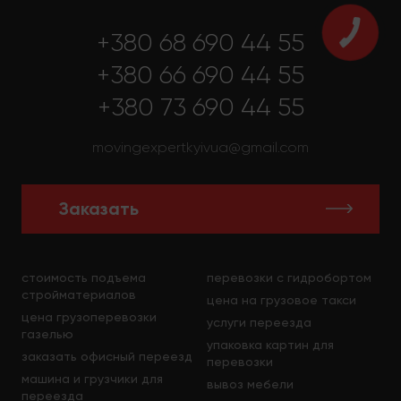
(километр). Каждый тариф будет рассчитан с
принятием во внимание удаленности от города,
+380 68 690 44 55
массы груза с количеством грузчиков. Плюс ко
всему прочему во внимание принимается то, на
+380 66 690 44 55
какой этаж грузчики компании должны будут
+380 73 690 44 55
поднять вещи.
movingexpertkyivua@gmail.com
Дополнительно учитывается вид грузовых машин
для совершения Львов грузоперевозки и
Заказать
грузоперевозки Украина. В то же самое время
цена транспортировки небольших за своими
размерами предметов будет намного ниже,
нежели в обычном такси. На грузоперевозки
стоимость подъема
перевозки с гидробортом
стройматериалов
крупногабаритных объектов, чей вес более 1
цена на грузовое такси
тонны, мы в Moving Expert обязательно
цена грузоперевозки
услуги переезда
устанавливаем самые демократичные цены по
газелью
упаковка картин для
сравнению с иными грузовыми такси нашего
заказать офисный переезд
перевозки
города. У нас можно даже заказать перевозку
машина и грузчики для
вывоз мебели
грузов в 20 тонн.
переезда