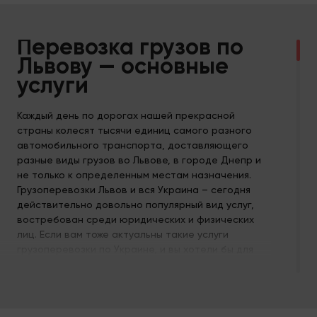
Перевозка грузов по
Львову — основные
услуги
Каждый день по дорогах нашей прекрасной
страны колесят тысячи единиц самого разного
автомобильного транспорта, доставляющего
разные виды грузов во Львове, в городе Днепр и
не только к определенным местам назначения.
Грузоперевозки Львов и вся Украина – сегодня
действительно довольно популярный вид услуг,
востребован среди юридических и физических
лиц. Если вам тоже актуальны такие услуги
грузоперевозки по Украине, и вы хотели бы для
сотрудничества, найти надежную и проверенную
компанию. Которая при первой необходимости
сможет оказать услуги недорого и на
профессиональном уровне, у вас будет такая