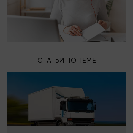
грузоподъемность - 5 т.
Автомобиль оснащен двумя местами для
пассажиров. Внутри машина имеет проверенные
крепежные системы для надежной фиксации
любых предметов. Если у вас остались вопросы
по поводу этого грузового авто, обращайтесь.
Будем готовы ответить на каждый и
исчерпывающе проконсультировать вас.
СТАТЬИ ПО ТЕМЕ
Специализированный
транспорт
Если вас интересуют срочные транспортировки
груза и демократичная стоимость перевозки
грузов, помните, что у нас в собственном
автопарке есть разные пятитонники под любые
запросы: каркасная пластиковая или
металлическая будка, тент и даже гидроборт,
куда можно грузить габаритную технику с
холодильным оборудованием, паллетированные
заказы, габаритную мебель с сейфами, пианино и