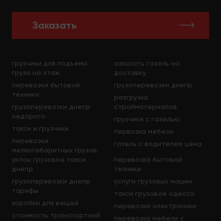
более экономически выгодными по причине того,
что кузов в такой машине огромный и
вместительный.
Заказать
Сюда можно будет за один раз погрузить все и
затем, закрепив ремнями, доставить заказ в
любое нужное вам место. При этом у вас будет
грузчики для подъема
заказать газель на
отсутствовать необходимость делать вторую
груза на этаж
доставку
ходку и дополнительно переплачивать средства.
перевозки бытовой
грузоперевозки днепр
Наличие у нас пятитонников позволяет
техники
разгрузка
перевозить большой по своему весу и количеству
грузоперевозки днепр
стройматериалов
груз. Поэтому приглашаем воспользоваться этим
недорого
грузчики с газелью
предложением.
такси и грузчики
первозка мебели
перевозки
газель с водителем цена
Маневренность и доступность
мелкогабаритных грузов
уклон грузовое такси
перевозка бытовой
днепр
техники
Для логистики такие машины как пятитонники
грузоперевозки днепр
услуги грузовых машин
очень выгодные благодаря своей хорошей
тарифы
маневренности. Эта их особенность делает
такси грузовое одесса
автотранспортные средства эффективными в
коробки для вещей
перевозка электроники
труднодоступных местах. В автомобилях
стоимость транспортной
перевозка мебели с