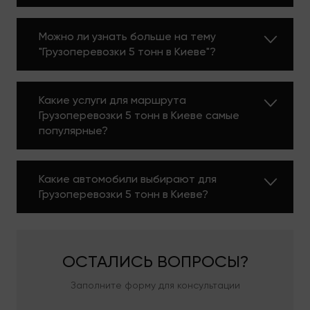
области с нашими грузчиками, таких проблем у
вас не возникнет. В своем автопарке спец
Можно ли узнать больше на тему
автотранспортных средств имеем необходимый
"Грузоперевозки 5 тонн в Киеве"?
автотранспорт с квалифицированным и
профессиональным персоналом.
Обладаем многолетним успешным опытом
Какие услуги для маршрута
работы, огромным количеством машин,
Грузоперевозки 5 тонн в Киеве самые
предлагаем множество дополнительных услуг,
популярные?
индивидуально подходим к заказам. Доставляем
грузы максимально оперативно, в полной
сохранности и с гарантией высокого качества
Какие автомобили выбирают для
сервиса. При этом гарантируем самые
Грузоперевозки 5 тонн в Киеве?
демократичные тарифы на грузоперевозки 5
тонн.
Собственный
ОСТАЛИСЬ
ВОПРОСЫ?
Автопарк
Заполните форму для консультации