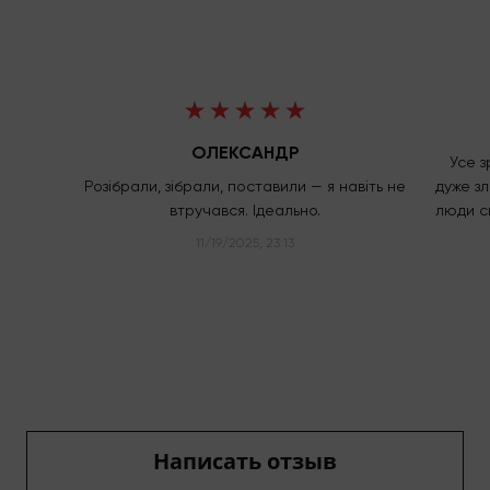
ОЛЕКСАНДР
Усе з
Розібрали, зібрали, поставили — я навіть не
дуже з
втручався. Ідеально.
люди с
11/19/2025, 23:13
Написать отзыв