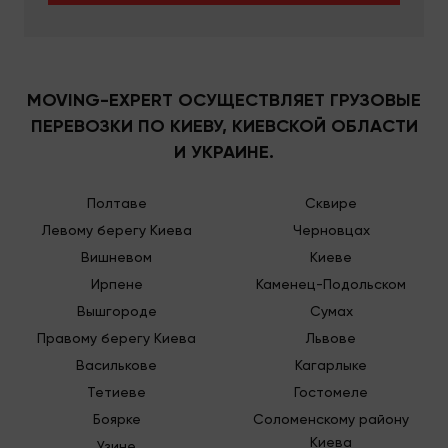
Примеры расчета стоимости
для разных типов задач
MOVING-EXPERT ОСУЩЕСТВЛЯЕТ ГРУЗОВЫЕ
Если вам необходимо, к примеру, совершить
ПЕРЕВОЗКИ ПО КИЕВУ, КИЕВСКОЙ ОБЛАСТИ
комплексный офисный или быть может квартирный
И УКРАИНЕ.
переезд, где есть две, три или более комнат, вам
гарантированно стоит заказать оптимальный для
данного вида работ грузовик 5 тонн по Киеву у
Полтаве
Сквире
нас. Такой автомобиль отлично подойдет для
Левому берегу Киева
Черновцах
перевозок:
Вишневом
Киеве
стройматериалов;
Ирпене
Каменец-Подольском
сантехники и техники;
Вышгороде
Сумах
крупного строительного мусора;
Правому берегу Киева
Львове
разных производственных линий;
и промышленного оборудования.
Василькове
Кагарлыке
Тетиеве
Гостомеле
Срочные заказы
Боярке
Соломенскому району
Киева
Стоимость срочных перевозок по городу
Узине