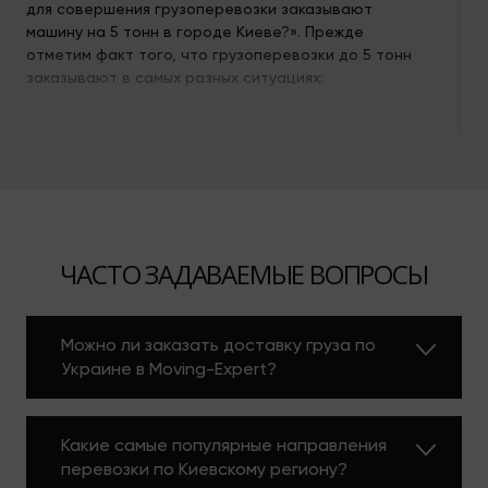
для совершения грузоперевозки заказывают
машину на 5 тонн в городе Киеве?». Прежде
отметим факт того, что грузоперевозки до 5 тонн
заказывают в самых разных ситуациях:
крупные офисные и квартирные переезды;
мувинг товаров для компаний, занимающихся
производством или торговлей;
доставка огромного количества
стройматериалов на разные стройплощадки;
утилизация строймусора и других отходов;
перевозка крупногабаритных грузов;
ЧАСТО ЗАДАВАЕМЫЕ ВОПРОСЫ
подвозка сельскохозяйственной продукции,
оборудования или крупногабаритных
материалов.
Можно ли заказать доставку груза по
Грузоперевозки с помощью 5 тонника достаточно
Украине в Moving-Expert?
востребованная. В то же время повышенная
востребованность этого типа транспорта и
грузоперевозок приводит к возможным
проблемам с заказом транспорта. Правда если
Какие самые популярные направления
вы обратитесь к помощи нашей компании и
перевозки по Киевскому региону?
закажете грузовые перевозки 5 тонн по Киеву и