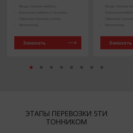
Вещи, мягкая мебель;
Вещи, мягкая м
Кухонная мебель и техника;
Кухонная мебел
Офисная техника, столы;
Офисная техника
Велосипед.
Велосипед.
Заказать
Заказать
ЭТАПЫ ПЕРЕВОЗКИ 5ТИ
ТОННИКОМ