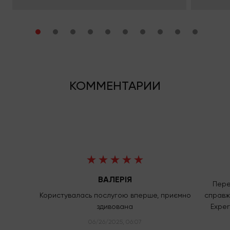
КОММЕНТАРИИ
ВАЛЕРІЯ
Переї
Користувалась послугою вперше, приємно
справж
здивована
Exper
06/26/2025, 06:07