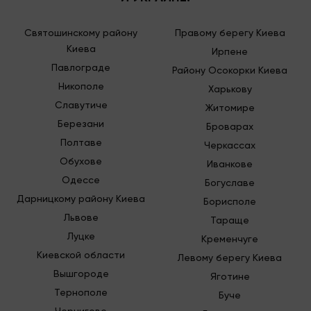
Святошинскому району
Правому берегу Киева
Киева
Ирпене
Павлограде
Району Осокорки Киева
Никополе
Харькову
Славутиче
Житомире
Березани
Броварах
Полтаве
Черкассах
Обухове
Иванкове
Одессе
Богуславе
Дарницкому району Киева
Борисполе
Львове
Тараще
Луцке
Кременчуге
Киевской области
Левому берегу Киева
Вышгороде
Яготине
Тернополе
Буче
Чернигове