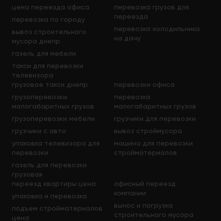
цена переезда офиса
перевозка грузов для
переезда
перевозка по городу
перевозка холодильника
вывоз строительного
на дачу
мусора днепр
газель для мебели
такси для перевозки
телевизора
грузовое такси днепр
перевозки офиса
грузоперевозки
перевозка
малогабаритных грузов
малогабаритных грузов
грузоперевозки мебели
грузчики для перевозки
грузчики с авто
вывоз строймусора
упаковка телевизора для
машина для перевозки
перевозки
стройматериалов
газель для перевозки
грузовая
переезд квартиры цена
офисный переезд
компании
упаковка и перевозка
вынос и погрузка
подъем стройматериалов
строительного мусора
цена