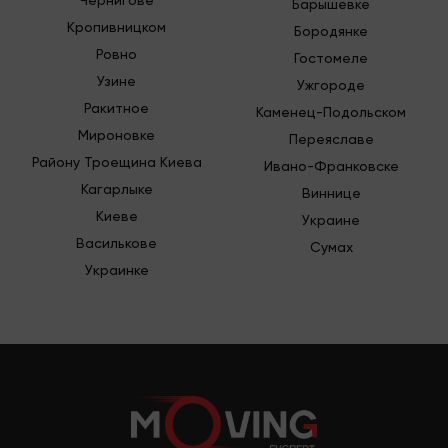
Барышевке
Кропивницком
Бородянке
Ровно
Гостомеле
Узине
Ужгороде
Ракитное
Каменец-Подольском
Мироновке
Переяславе
Району Троещина Киева
Ивано-Франковске
Кагарлыке
Виннице
Киеве
Украине
Василькове
Сумах
Украинке