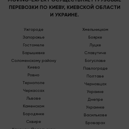
ПЕРЕВОЗКИ ПО КИЕВУ, КИЕВСКОЙ ОБЛАСТИ
И УКРАИНЕ.
Ужгороде
Хмельницком
Запорожье
Боярке
Гостомеле
Луцке
Барышевке
Славутиче
Соломенскому району
Богуславе
Киева
Павлограде
Ровно
Полтаве
Тернополе
Черновцах
Черкассах
Украине
Львове
Днепре
Каменском
Украинке
Бородянке
Василькове
Сквире
Броварах