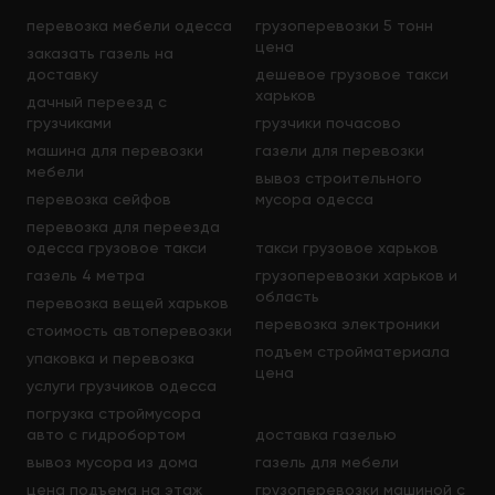
перевозка мебели одесса
грузоперевозки 5 тонн
цена
заказать газель на
доставку
дешевое грузовое такси
харьков
дачный переезд с
грузчиками
грузчики почасово
машина для перевозки
газели для перевозки
мебели
вывоз строительного
перевозка сейфов
мусора одесса
перевозка для переезда
одесса грузовое такси
такси грузовое харьков
газель 4 метра
грузоперевозки харьков и
область
перевозка вещей харьков
перевозка электроники
стоимость автоперевозки
подъем стройматериала
упаковка и перевозка
цена
услуги грузчиков одесса
погрузка строймусора
авто с гидробортом
доставка газелью
вывоз мусора из дома
газель для мебели
цена подъема на этаж
грузоперевозки машиной с