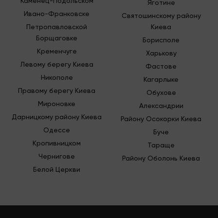
Каменец-Подольском
Яготине
Ивано-Франковске
Святошинскому району
Петропавловской
Киева
Борщаговке
Борисполе
Кременчуге
Харькову
Левому берегу Киева
Фастове
Никополе
Кагарлыке
Правому берегу Киева
Обухове
Мироновке
Александрии
Дарницкому району Киева
Району Осокорки Киева
Одессе
Буче
Кропивницком
Тараще
Чернигове
Району Оболонь Киева
Белой Церкви