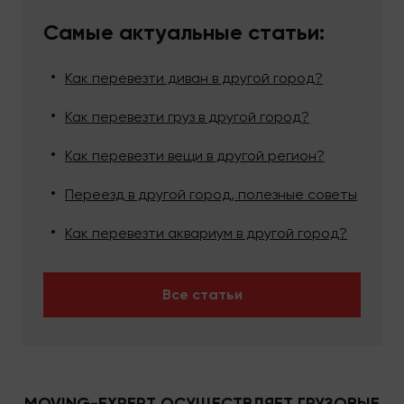
заказать грузовое такси, обращайтесь по
номерам телефонов, указанным на ресурсе, или
Самые актуальные статьи:
воспользуйтесь режимом обратной связи. Мы
поможем оперативно решить проблему
Как перевезти диван в другой город?
грузоперевозок на выгодных условиях.
Как перевезти груз в другой город?
Как перевезти вещи в другой регион?
Переезд в другой город, полезные советы
Как перевезти аквариум в другой город?
Все статьи
MOVING-EXPERT ОСУЩЕСТВЛЯЕТ ГРУЗОВЫЕ