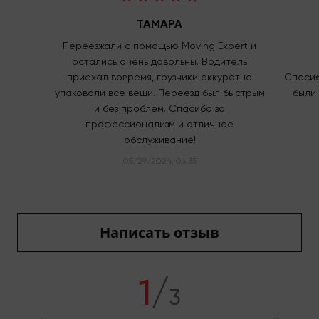
ТАМАРА
Переезжали с помощью Moving Expert и
остались очень довольны. Водитель
приехал вовремя, грузчики аккуратно
Спасиб
упаковали все вещи. Переезд был быстрым
были 
и без проблем. Спасибо за
профессионализм и отличное
обслуживание!
05/29/2024, 06:35
Написать отзыв
1
/
3