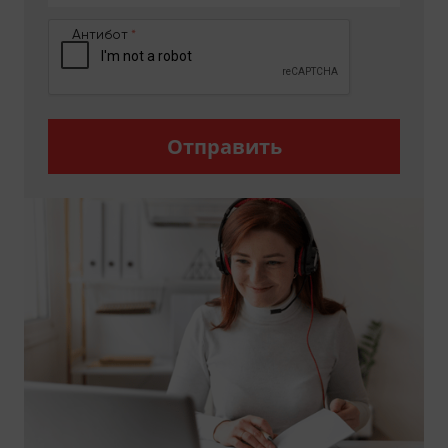
крупногабаритный и хрупкий багаж, по
территории Киева, Киевской области, включая
Антибот
Ирпень (Ирпенское направление), Вышгород,
Обухов и другие населенные пункты, а в
автопарке можно выбрать транспорт для вещей с
различной грузоподъемностью — от такси-
минибусов, будок (будка может быть закрытого
Отправить
типа или бортовой) до грузового десятитонного
МАНа.
СКОЛЬКО СТОИТ И КАК
ЗАКАЗАТЬ?
Наша компания Moving Expert ведет открытую
политику ценообразования. Все расценки на
предлагаемые работы представлены на сайте
moving-expert.kyiv.ua, что дает возможность
клиенту самостоятельно сделать
предварительные расчет, а после оформления