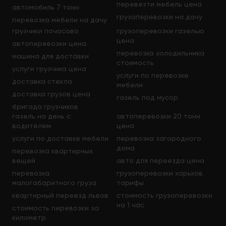
перевезти мебель цена
автомобиль 7 тонн
грузоперевозки на дачу
перевозка мебели на дачу
грузчики почасово
грузоперевозки газелью
цена
автоперевозки цена
перевозка холодильника
машина для доставки
стоимость
услуги грузчика цена
услуги по перевозке
доставка стекла
мебели
доставка грузов цена
газель под мусор
бригада грузчиков
газель на день с
автоперевозки 20 тонн
водителем
цена
услуги по доставке мебели
перевозка загородного
дома
перевозка квартирных
вещей
авто для переезда цена
перевозка
грузоперевозки харьков
малогабаритного груза
тарифы
квартирный переезд львов
стоимость грузоперевозки
на 1 час
стоимость перевозки за
километр