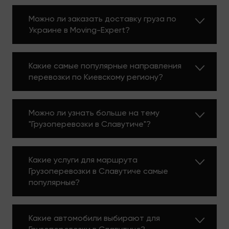
ваш переезд легким и комфортным.
Можно ли заказать доставку груза по
Часто бывают ситуации, когда перевезти
Украине в Moving-Expert?
крупногабаритный груз необходимо в срочном
порядке, в этом случае лучшим решением будет
заказать грузоперевозки (Киев, г Славутич).
Какие самые популярные направления
перевозки по Киевскому региону?
ПОЧЕМУ ИМЕННО
MOVING ЭКСПЕРТ?
Можно ли узнать больше на тему
"Грузоперевозки в Славутиче"?
Основные причины, почему клиенты выбирают
именно нас:
Какие услуги для маршрута
Грузоперевозки в Славутиче самые
Надежность, пунктуальность, аккуратность;
популярные?
Широкий выбор машин;
Наличный/безналичный расчет;
Быстрая подача машины для срочных
Какие автомобили выбирают для
перевозок;