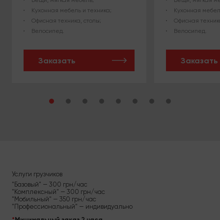
Вещи, мягкая мебель;
Вещи, мягкая м
Кухонная мебель и техника;
Кухонная мебел
Офисная техника, столы;
Офисная техника
Велосипед.
Велосипед.
Заказать
Заказать
Услуги грузчиков
"Базовый" — 300 грн/час
"Комплексный" — 300 грн/час
"Мобильный" — 350 грн/час
"Профессиональный" — индивидуально
*
Минимальный заказ 2 часа