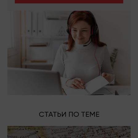
предметов мебели, коробок, сумок и так далее.
Также на стоимость влияет количество времени,
которое уйдет на упаковку и погрузку вещей, так
как
услуги грузчиков
оплачиваются почасово. И
третий фактор, влияющий на стоимость, —
дальность пути. Мы предоставляем наши услуги
не только в пределах города, но и занимаемся
междугородными перевозками. Если у вас есть
ценная посылка, которую необходимо срочно
отвезти на дальнее расстояние, но вы боитесь
доверять почте, — можете также обратиться в
нашу компанию.
Даже если вам нужно перевезти небольшую
упаковку, по стоимости это обойдется вам
дешевле, чем вызов такси, особенно, если ехать
нужно за пределы города.
СТАТЬИ ПО ТЕМЕ
Если вы переезжаете из/в многоэтажный дом, то
уточните, есть ли в доме грузовой лифт, и если
его нет - с какого/на какой этаж нужно будет
занести ваши вещи. Это также повлияет на