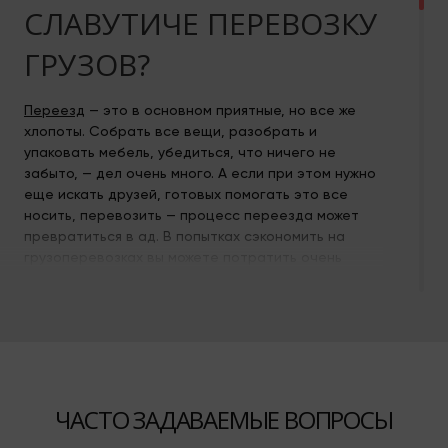
СЛАВУТИЧЕ ПЕРЕВОЗКУ
ГРУЗОВ?
Переезд
— это в основном приятные, но все же
хлопоты. Собрать все вещи, разобрать и
упаковать мебель, убедиться, что ничего не
забыто, — дел очень много. А если при этом нужно
еще искать друзей, готовых помогать это все
носить, перевозить — процесс переезда может
превратиться в ад. В попытках сэкономить на
грузоперевозках вы можете потратить очень
много нервов и сил, не говоря уже, что
неправильно упакованные или небрежно
перевезенные вещи могут побиться, поломаться,
испачкаться и вообще прийти в негодность.
Мы — компания профессионалов в
грузоперевозках. У нас есть обширный парк
ЧАСТО ЗАДАВАЕМЫЕ ВОПРОСЫ
грузовых авто, специалисты по упаковке, погрузке
и перевозке, и мы сделаем все, чтобы сделать