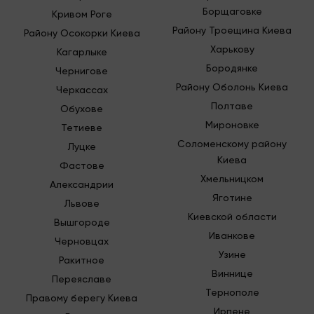
Борщаговке
Кривом Роге
Району Троещина Киева
Району Осокорки Киева
Харькову
Кагарлыке
Бородянке
Чернигове
Району Оболонь Киева
Черкассах
Полтаве
Обухове
Мироновке
Тетиеве
Соломенскому району
Луцке
Киева
Фастове
Хмельницком
Александрии
Яготине
Львове
Киевской области
Вышгороде
Иванкове
Черновцах
Узине
Ракитное
Виннице
Переяславе
Тернополе
Правому берегу Киева
Ирпене