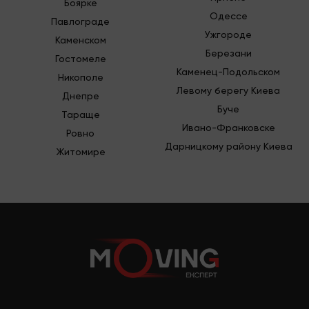
Боярке
Одессе
Павлограде
Ужгороде
Каменском
Березани
Гостомеле
Каменец-Подольском
Никополе
Левому берегу Киева
Днепре
Буче
Тараще
Ивано-Франковске
Ровно
Дарницкому району Киева
Житомире