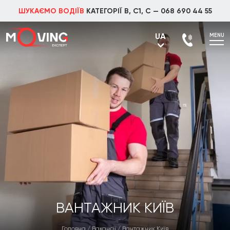
ШУКАЄМО ВОДІЇВ
КАТЕГОРІЇ В, С1, С —
068 690 44 55
UA
MENU
UA
RU
ВАНТАЖНИК КИЇВ
Головна
/
Вакансії
/
Вантажник Київ