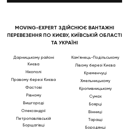
MOVING-EXPERT ЗДІЙСНЮЄ ВАНТАЖНІ
ПЕРЕВЕЗЕННЯ ПО КИЄВУ, КИЇВСЬКІЙ ОБЛАСТІ
ТА УКРАЇНІ
Дарницькому районі
Кам'янець-Подільському
Києва
Лівому березі Києва
Нікополі
Кременчуці
Правому березі Києва
Хмельницькому
Фастові
Кропивницькому
Рівному
Сумах
Вишгороді
Боярці
Олександрії
Вінниці
Петропавлівській
Таращі
Борщагівці
Бородянці