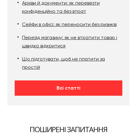
Архіви й документи: як перевезти
конфіденційно та без втрат
Сейфи в офісі: як переносити без ризиків
Переїзд магазину: як не втратити товар і
швидко відкритися
Що підготувати, щоб не платити за
простій
Всі статті
ПОШИРЕНІ ЗАПИТАННЯ