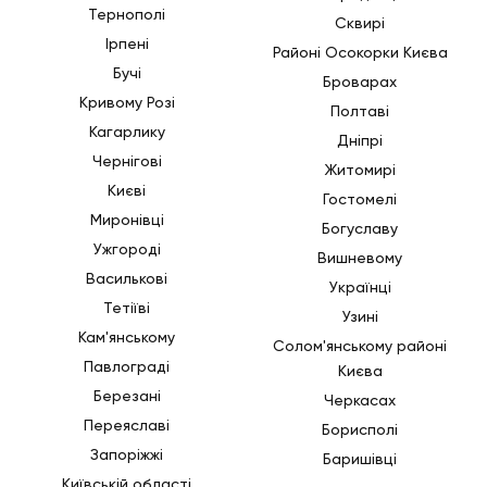
Тернополі
Сквирі
Ірпені
Районі Осокорки Києва
Бучі
Броварах
Кривому Розі
Полтаві
Кагарлику
Дніпрі
Чернігові
Житомирі
Києві
Гостомелі
Миронівці
Богуславу
Ужгороді
Вишневому
Василькові
Українці
Тетіїві
Узині
Кам'янському
Солом'янському районі
Павлограді
Києва
Березані
Черкасах
Переяславі
Борисполі
Запоріжжі
Баришівці
Київській області