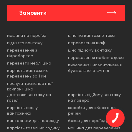
Замовити
машина на переїзд
ціна на вантажне таксі
підняття вантажу
перевезення шаф
перевезення з
ціна підйому вантажу
гідробортом
перевезення меблів одеса
перевезти меблі ціна
вивезення і навантаження
вартість вантажних
будівельного сміття
перевезень за 1 км
послуги транспортної
компанії ціна
доставки вантажу на
вартість підйому вантажу
газелі
на поверх
вартість послуг
коробки для зберігання
вантажника
речей
вантажники для переїзду
бокси для переїзду
вартість газелі на годину
машина для перевезення