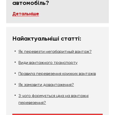
Ми працюємо з приватними клієнтами та
автомобіль?
юридичними особами. Перед виконанням
замовлення оформляємо договір із зазначенням
Детальніше
послуг,
вартості
, прав та обов'язків сторін. Ми
розуміємо відповідальність перед клієнтом, тому
прагнемо працювати так, щоб кожен замовник
залишився задоволеним співробітництвом.
Найактуальніші статті:
Як перевезти негабаритный вантаж?
Види вантажного транспорту
Правила перевезення крихких вантажів
Як замовити довантаження?
З чого формується ціна на вантажні
перевезення?