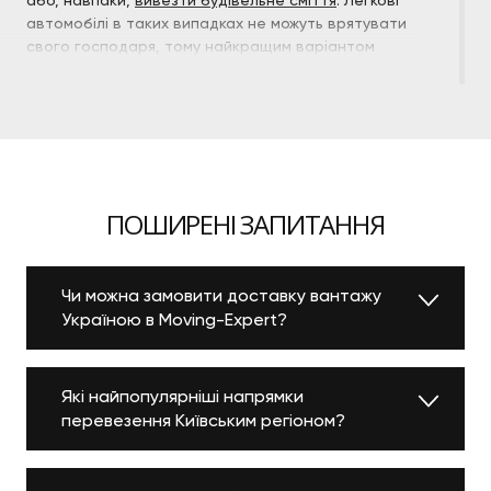
автомобілі в таких випадках не можуть врятувати
свого господаря, тому найкращим варіантом
стане звернення до компанії, що спеціалізується
на вантажних перевезеннях.
ПЕРЕВЕЗЕННЯ
ВАНТАЖУ ДО 1 ТОННИ
ПОШИРЕНІ ЗАПИТАННЯ
З КОМПАНІЄЮ MOVING
EXPERT
Чи можна замовити доставку вантажу
Україною в Moving-Expert?
Ви можете сміливо звертатися до нас, якщо
потрібно:
Які найпопулярніші напрямки
Перевезти меблі — в дані послуги можуть
перевезення Київським регіоном?
входити її розбирання/складання,
навантаження/розвантаження, занесення на
поверх та встановлення;