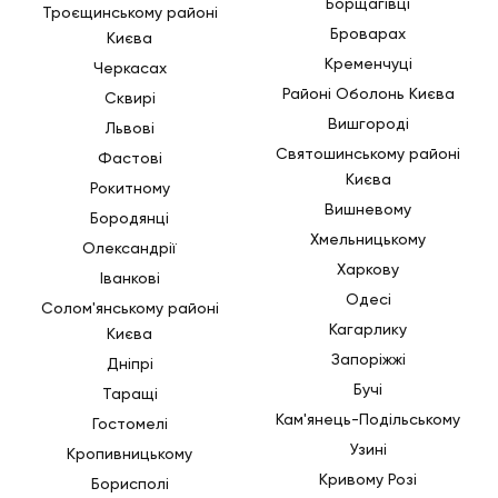
Борщагівці
Троєщинському районі
Броварах
Києва
Кременчуці
Черкасах
Районі Оболонь Києва
Сквирі
Вишгороді
Львові
Святошинському районі
Фастові
Києва
Рокитному
Вишневому
Бородянці
Хмельницькому
Олександрії
Харкову
Іванкові
Одесі
Солом'янському районі
Кагарлику
Києва
Запоріжжі
Дніпрі
Бучі
Таращі
Кам'янець-Подільському
Гостомелі
Узині
Кропивницькому
Кривому Розі
Борисполі