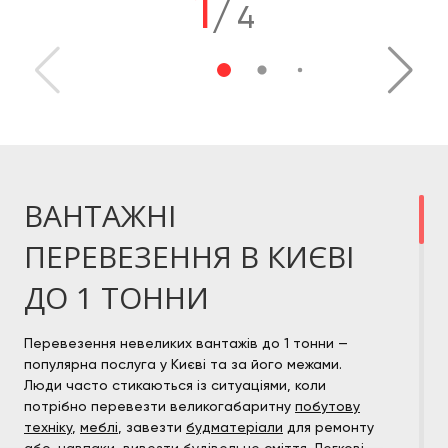
1
/
4
ВАНТАЖНІ
ПЕРЕВЕЗЕННЯ В КИЄВІ
ДО 1 ТОННИ
Перевезення невеликих вантажів до 1 тонни —
популярна послуга у Києві та за його межами.
Люди часто стикаються із ситуаціями, коли
потрібно перевезти великогабаритну
побутову
техніку
,
меблі
, завезти
будматеріали
для ремонту
або, навпаки,
вивезти будівельне сміття
. Легкові