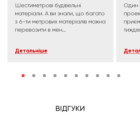
Шестиметрові будівельні
Один 
матеріали. А ви знали, що багато
проек
з 6-ти метрових матеріалів можна
приємних:)). 
перевозити в мен...
тижде
Детальніше
Детал
ВІДГУКИ