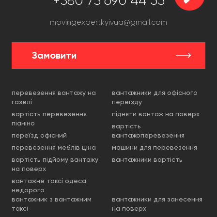
+380 73 690 44 55
movingexpertkyivua@gmail.com
Замовити
перевезення вантажу на
вантажники для офісного
газелі
переїзду
вартість перевезення
підняти вантаж на поверх
піаніно
вартість
переїзд офісний
вантажоперевезення
перевезення меблів ціна
машини для перевезення
вартість підйому вантажу
вантажники вартість
на поверх
вантажне таксі одеса
недорого
вантажник з вантажним
вантажники для занесення
таксі
на поверх