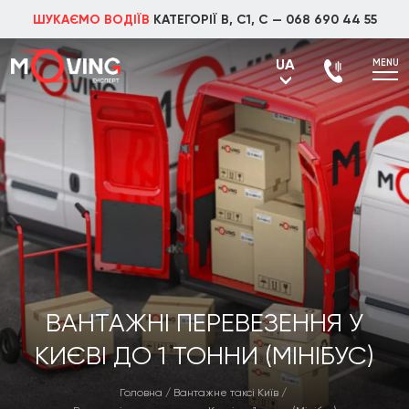
ШУКАЄМО ВОДІЇВ
КАТЕГОРІЇ В, С1, С —
068 690 44 55
UA
MENU
UA
RU
ВАНТАЖНІ ПЕРЕВЕЗЕННЯ У
КИЄВІ ДО 1 ТОННИ (МІНІБУС)
Головна
/
Вантажне таксі Київ
/