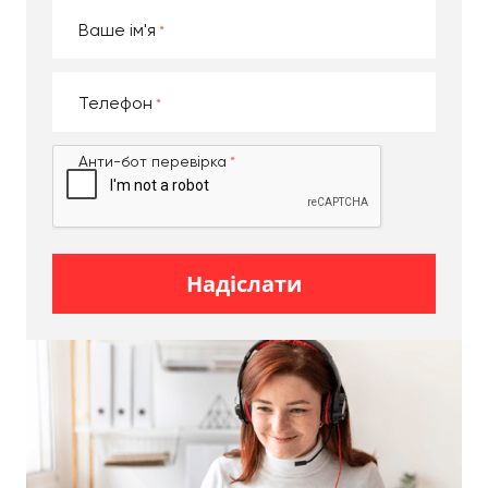
Одночасно з орендою авто ви можете замовити
Ваше ім'я
послуги вантажників
, які також допоможуть
упакувати багаж, розібрати громіздкі конструкції
та здійснити їх монтаж вже на місці. Наші
Телефон
співробітники мають великий досвід роботи з
вантажами різного характеру, у тому числі
крихкими виробами
, картинами, технікою та
Анти-бот перевірка
використовують набір оптимальних матеріалів
для упаковки.
ПЕРЕВАГИ
Надіслати
ЗАМОВЛЕННЯ
ВАНТАЖНОГО
ПЕРЕВЕЗЕННЯ В
MOVING EXPERT