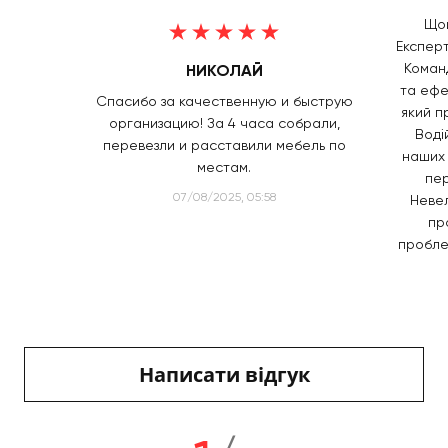
Щой
Експерт
Коман
НИКОЛАЙ
та ефе
Спасибо за качественную и быструю
який п
организацию! За 4 часа собрали,
Воді
перевезли и расставили мебель по
наших 
местам.
пер
07/08/2025, 05:58
Невел
пр
проблем
Написати відгук