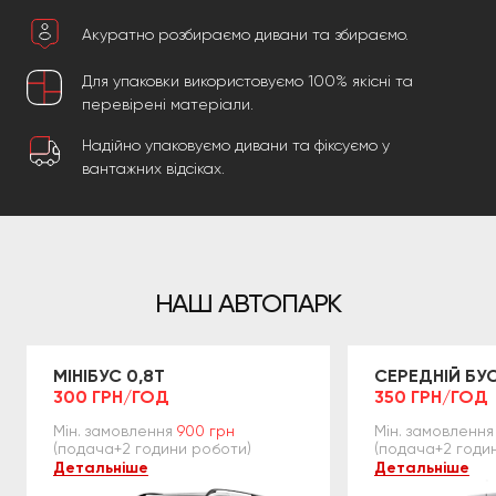
Акуратно розбираємо дивани та збираємо.
Для упаковки використовуємо 100% якісні та
перевірені матеріали.
Надійно упаковуємо дивани та фіксуємо у
вантажних відсіках.
НАШ АВТОПАРК
МІНІБУС 0,8Т
СЕРЕДНІЙ БУС
300 ГРН/ГОД
350 ГРН/ГОД
Мін. замовлення
900 грн
Мін. замовлення
(подача+2 години роботи)
(подача+2 годи
Детальніше
Детальніше