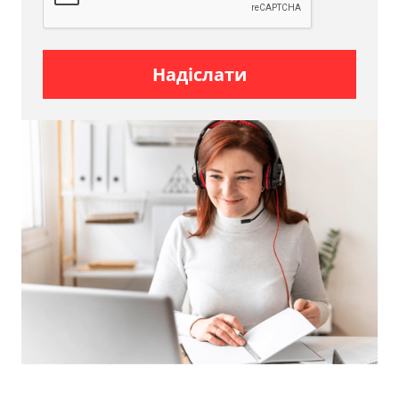
перевезення дивану
Замовити
вантажне таксі
(Київ та область), щоб
Надіслати
перевезти м'який диван, в компанії Moving Expert
дуже просто — для цього потрібно лише
зателефонувати за номерами телефонів,
вказаними на сайті, або скористатися сервісом
онлайн-зв'язку. Поясніть диспетчеру суть
проблеми, уточніть габарити меблів, щоб
правильно підібрати автомобіль. Також уточніть
наявність ліфта, необхідність розбирання та інші
нюанси. Ми працюємо без вихідних, при цьому
машина подається протягом пів години з моменту
замовлення, завдяки чому з компанією Moving
Expert ви можете вирішити проблему швидко та у
зручний час.
На
вартість перевезення
впливають різні
фактори: модель авто, час транспортування. Щоб
перевозити диван, будуть потрібні вантажники,
вартість послуг, які оплачуються за годину