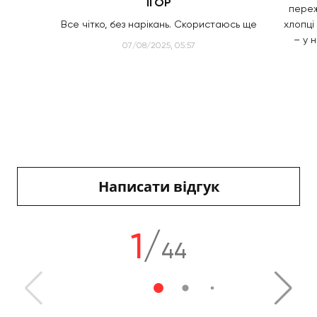
ІГОР
переж
Все чітко, без нарікань. Скористаюсь ще
хлопці
– у 
07/08/2025, 05:57
Написати відгук
1
/
44