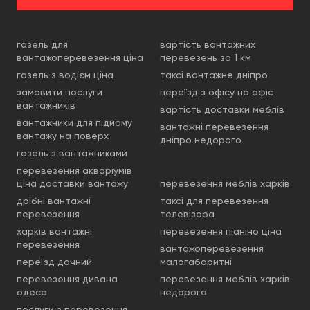
газель для
вартість вантажних
вантажоперевезення ціна
перевезень за 1 км
газель з водієм ціна
таксі вантажне дніпро
замовити послуги
переїзд з офісу на офіс
вантажників
вартість доставки меблів
вантажники для підйому
вантажні перевезення
вантажу на поверх
дніпро недорого
газель з вантажниками
перевезення акваріумів
ціна доставки вантажу
перевезення меблів харків
дрібні вантажні
таксі для перевезення
перевезення
телевізора
харків вантажні
перевезення піаніно ціна
перевезення
вантажоперевезення
переїзд дачний
малогабаритні
перевезення дивана
перевезення меблів харків
одеса
недорого
послуги з перевезення