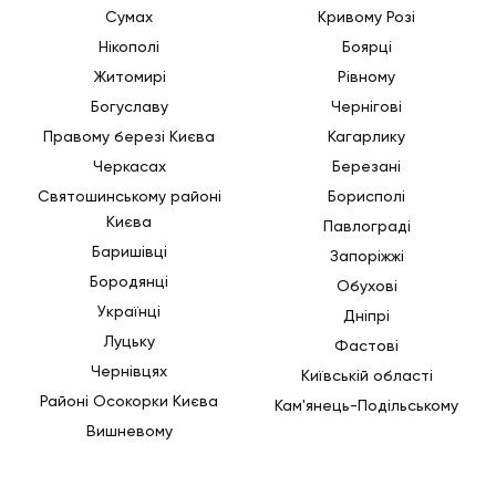
Сумах
Кривому Розі
Нікополі
Боярці
Житомирі
Рівному
Богуславу
Чернігові
Правому березі Києва
Кагарлику
Черкасах
Березані
Святошинському районі
Борисполі
Києва
Павлограді
Баришівці
Запоріжжі
Бородянці
Обухові
Українці
Дніпрі
Луцьку
Фастові
Чернівцях
Київській області
Районі Осокорки Києва
Кам'янець-Подільському
Вишневому