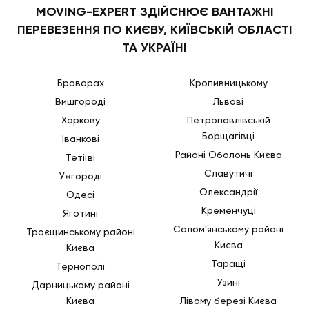
MOVING-EXPERT ЗДІЙСНЮЄ ВАНТАЖНІ
ПЕРЕВЕЗЕННЯ ПО КИЄВУ, КИЇВСЬКІЙ ОБЛАСТІ
ТА УКРАЇНІ
Броварах
Кропивницькому
Вишгороді
Львові
Харкову
Петропавлівській
Борщагівці
Іванкові
Районі Оболонь Києва
Тетіїві
Славутичі
Ужгороді
Олександрії
Одесі
Кременчуці
Яготині
Солом'янському районі
Троєщинському районі
Києва
Києва
Таращі
Тернополі
Узині
Дарницькому районі
Києва
Лівому березі Києва