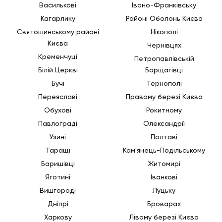
Василькові
Івано-Франківську
Кагарлику
Районі Оболонь Києва
Святошинському районі
Нікополі
Києва
Чернівцях
Кременчуці
Петропавлівській
Білій Церкві
Борщагівці
Бучі
Тернополі
Переяславі
Правому березі Києва
Обухові
Рокитному
Павлограді
Олександрії
Узині
Полтаві
Таращі
Кам'янець-Подільському
Баришівці
Житомирі
Яготині
Іванкові
Вишгороді
Луцьку
Дніпрі
Броварах
Харкову
Лівому березі Києва