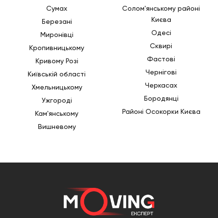
Сумах
Солом'янському районі
Києва
Березані
Одесі
Миронівці
Сквирі
Кропивницькому
Фастові
Кривому Розі
Чернігові
Київській області
Черкасах
Хмельницькому
Бородянці
Ужгороді
Районі Осокорки Києва
Кам'янському
Вишневому