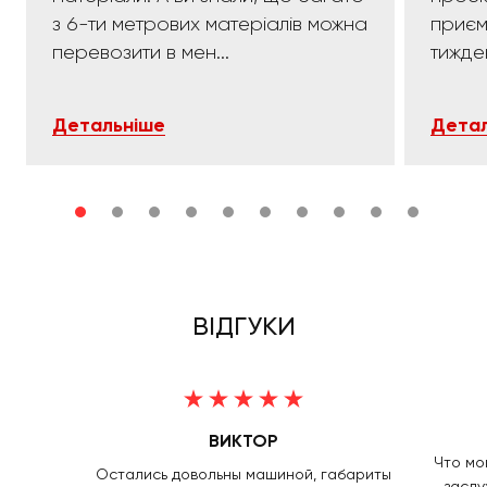
з 6-ти метрових матеріалів можна
приємних:)). 
перевозити в мен...
тижде
Детальніше
Детал
ВІДГУКИ
ВИКТОР
Что мог
Остались довольны машиной, габариты
заслу