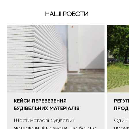
НАШІ РОБОТИ
КЕЙСИ ПЕРЕВЕЗЕННЯ
РЕГУ
БУДІВЕЛЬНИХ МАТЕРІАЛІВ
ПРОД
Шестиметрові будівельні
Один 
матеріали. А ви знали, що багато
проек