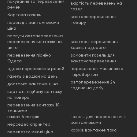
пакування та перевезення
вартість перевезень на
речей
газелі
бортова газель
вантажоперевезення
переїзд з вантажниками
товару
ціна
послуги автоперевезення
перевезення вантажів на
вантажні перевезення
авто
харків недорого
перевезення піаніно
замовити газель для
Одеса
вантажоперевезення
одеса перевезення речей
перевезення машиною з
гідробортом
газель з водієм на день
автоперевезення 24
доставка вантажів ціна
години на добу
вартість підйому вантажу
на поверх
перевезення вантажу 10-
тонником
газелі 6 метрів
газель для перевезення з
вантажниками
мерседес спринтер
харків вантажне таксі
перевезти меблі ціна