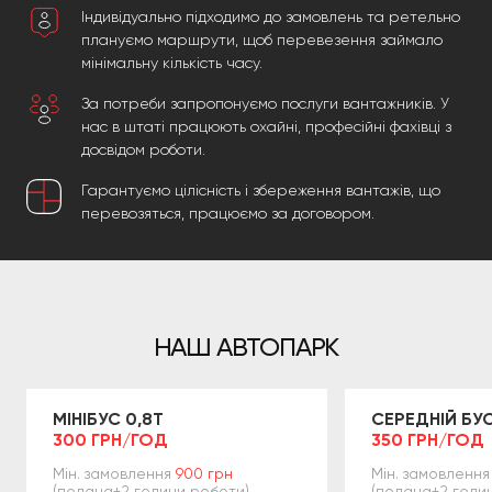
Індивідуально підходимо до замовлень та ретельно
плануємо маршрути, щоб перевезення займало
мінімальну кількість часу.
За потреби запропонуємо послуги вантажників. У
нас в штаті працюють охайні, професійні фахівці з
досвідом роботи.
Гарантуємо цілісність і збереження вантажів, що
перевозяться, працюємо за договором.
НАШ АВТОПАРК
МІНІБУС 0,8Т
СЕРЕДНІЙ БУС
300 ГРН/ГОД
350 ГРН/ГОД
Мін. замовлення
900 грн
Мін. замовлення
(подача+2 години роботи)
(подача+2 годи