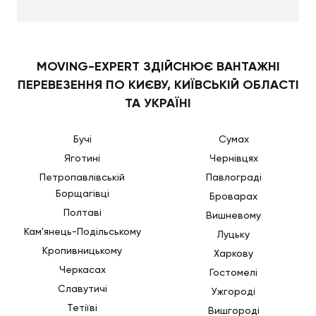
Назвіть нашому фахівцеві адресу та вагу і
кількість сміття, а також уточніть чи є у домі ліфти.
Наші фахівці швидко приїдуть на виклик та
самостійно зроблять все необхідне аби тим
MOVING-EXPERT ЗДІЙСНЮЄ ВАНТАЖНІ
самим позбавити вас будь-якого клопоту.
ПЕРЕВЕЗЕННЯ ПО КИЄВУ, КИЇВСЬКІЙ ОБЛАСТІ
ТА УКРАЇНІ
Бучі
Сумах
Яготині
Чернівцях
Петропавлівській
Павлограді
Борщагівці
Броварах
Полтаві
Вишневому
Кам'янець-Подільському
Луцьку
Кропивницькому
Харкову
Черкасах
Гостомелі
Славутичі
Ужгороді
Тетіїві
Вишгороді