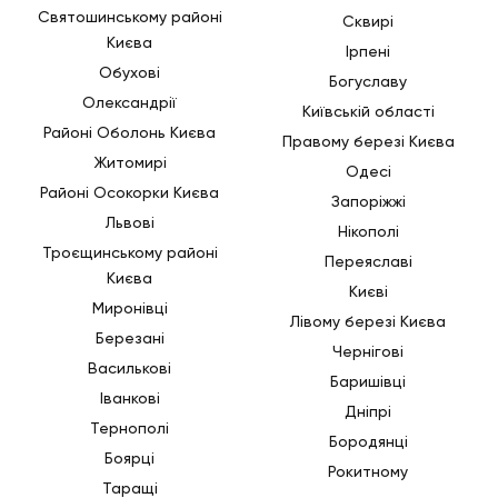
Святошинському районі
Сквирі
Києва
Ірпені
Обухові
Богуславу
Олександрії
Київській області
Районі Оболонь Києва
Правому березі Києва
Житомирі
Одесі
Районі Осокорки Києва
Запоріжжі
Львові
Нікополі
Троєщинському районі
Переяславі
Києва
Києві
Миронівці
Лівому березі Києва
Березані
Чернігові
Василькові
Баришівці
Іванкові
Дніпрі
Тернополі
Бородянці
Боярці
Рокитному
Таращі