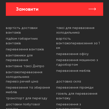
Замовити
вартість доставки
таксі для перевезення
вантажів
холодильника
підйом габаритних
вартість
вантажів
вантажоперевезення за 1
км
перевезення вантажів
перевезення офісу
вантажники для
перевезення
перевезення машиною з
гідробортом
вантажне таксі Дніпро
перевезення меблів
вантажоперевезення
холодильника
перевіз речей ціна
доставка скла
перевезення та збирання
перевезення піраміди
меблів
газель для перевезення
транспорт для переїзду
вантажу
доставки побутової
перевезення з
техніки
вантажниками