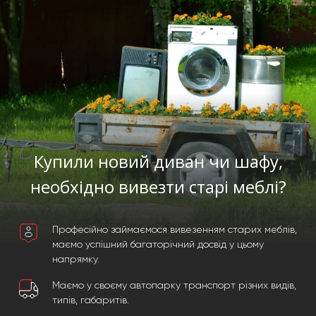
Купили новий диван чи шафу,
необхідно вивезти старі меблі?
Професійно займаємося вивезенням старих меблів,
маємо успішний багаторічний досвід у цьому
напрямку.
Маємо у своєму автопарку транспорт різних видів,
типів, габаритів.