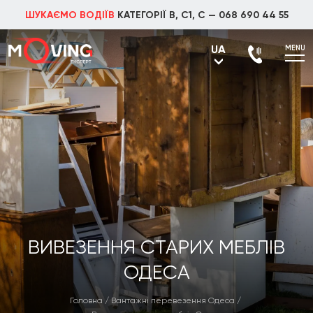
ШУКАЄМО ВОДІЇВ
КАТЕГОРІЇ В, С1, С —
068 690 44 55
UA
MENU
UA
RU
ВИВЕЗЕННЯ СТАРИХ МЕБЛІВ
ОДЕСА
Головна
/
Вантажні перевезення Одеса
/