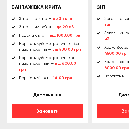
ВАНТАЖІВКА КРИТА
ЗІЛ
Загальна вага —
до 3 тонн
Загальна ва
тонн
Загальний обʼєм —
до 20 м3
Загальний о
Подача авто —
від 1000,00 грн
м3
Вартість кубометра сміття без
Ходка без з
навантаження —
від 500,00 грн
4500,00 грн
Вартість кубометра сміття з
Ходка із за
навантаженням —
від 600,00
6000,00 грн
грн
Вартість мі
Вартість мішка
—
14,00 грн
Детальніше
Дет
Замовити
За