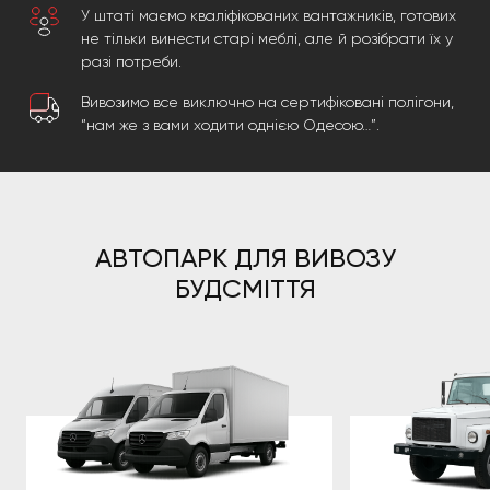
У штаті маємо кваліфікованих вантажників, готових
не тільки винести старі меблі, але й розібрати їх у
разі потреби.
Вивозимо все виключно на сертифіковані полігони,
“нам же з вами ходити однією Одесою…”.
АВТОПАРК ДЛЯ ВИВОЗУ
БУДСМІТТЯ