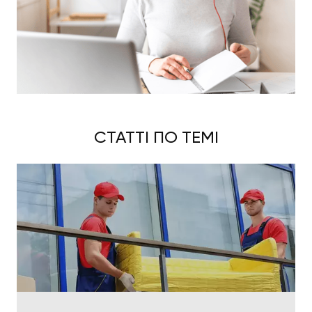
У будь-якому випадку для того аби детальніше
обговорити співпрацю, зверніться до нашого
менеджера.
Фахівець компанії вислухає ваші побажання,
поставить всі необхідні уточнюючі питання та
зробить детальний прорахунок вартості. Таким
чином ви завчасно будете підготовлені.
СТАТТІ ПО ТЕМІ
Як замовити послугу?
Щоб організувати оперативне вивезення з
подальшою утилізацією меблів та інших
непотрібних вам речей, що ще зможуть вірою та
правдою послужити комусь іншому,
зателефонуйте представнику компанії Мувінг
Експерт, використовуючи один із номерів
телефонів:
(066) 690-44-55;