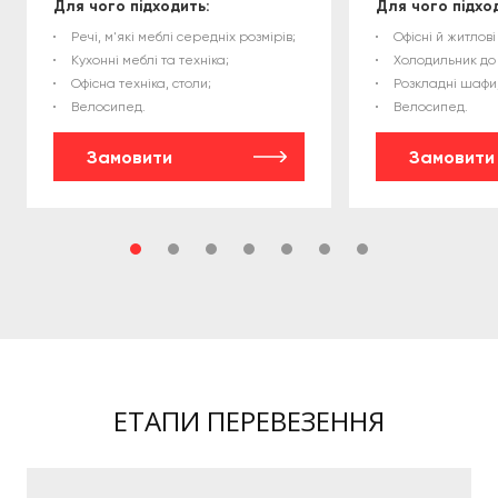
Для чого підходить:
Для чого підхо
Речі, м'які меблі середніх розмірів;
Офісні й житлові
Кухонні меблі та техніка;
Холодильник до 1
Офісна техніка, столи;
Розкладні шафи,
Велосипед.
Велосипед.
Замовити
Замовити
ЕТАПИ ПЕРЕВЕЗЕННЯ