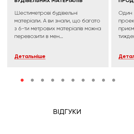
БУДІВЕЛЬНИХ МАТЕРІАЛІВ
ПРОД
Шестиметрові будівельні
Один 
матеріали. А ви знали, що багато
проек
з 6-ти метрових матеріалів можна
приємних:)). 
перевозити в мен...
тижде
Детальніше
Детал
ВІДГУКИ