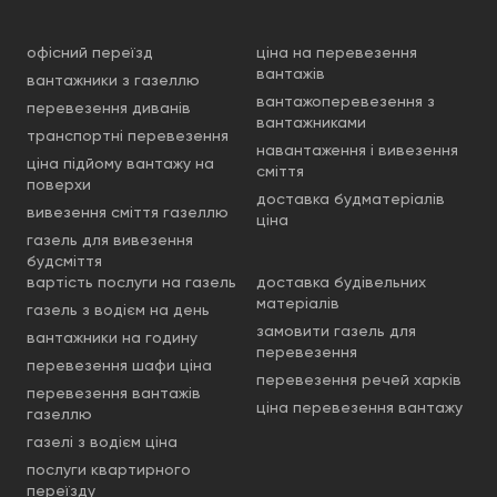
Як замовити вантажні
офісний переїзд
ціна на перевезення
перевезення в Одесі
вантажів
вантажники з газеллю
вантажоперевезення з
перевезення диванів
Замовлення на перевезення вантажів з Одеси по
вантажниками
транспортні перевезення
Україні або ж по місту чи області, можна буде
навантаження і вивезення
ціна підйому вантажу на
зробити кількома способами. Перший з них – на
сміття
поверхи
сайті через швидку онлайн форму. До нас також
доставка будматеріалів
можна буде звернутися у соціальних мережах або
вивезення сміття газеллю
ціна
ж, використовуючи можливість написати на
газель для вивезення
електронну пошту. Ви також зможете
будсміття
зателефонувати нам на один із номерів
вартість послуги на газель
доставка будівельних
матеріалів
телефонів:
газель з водієм на день
замовити газель для
вантажники на годину
(066) 690-44-55;
перевезення
перевезення шафи ціна
(068) 690-44-50;
перевезення речей харків
(073) 690-44-55.
перевезення вантажів
ціна перевезення вантажу
газеллю
Перед замовленням вантажоперевезення по
Одесі чи Україні надійним автотранспортом фірми
газелі з водієм ціна
Мувінг Експерт, продумайте дату та час мувінгу,
послуги квартирного
що саме ви будете везти, які розміри вантажу та
переїзду