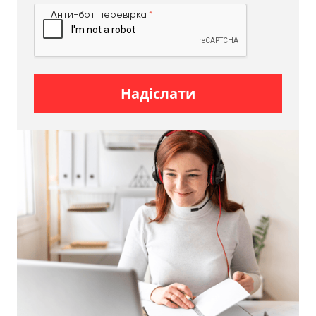
транспортування. Незалежно від типу
Анти-бот перевірка
вантажоперевезень, гарантуємо високу якість
робіт. Якщо вам потрібні вантажні перевезення
найближчим часом, наші висококваліфіковані
професіонали радо допоможуть.
Надіслати
Доставки вантажів
Надаємо послуги з перевезення вантажів у
вантажному таксі. В автопарку є всі необхідні
транспортні засоби для того аби перевезти по
місту та за його межі будь-що. На виклики
приїздимо максимально швидко, гарантуємо
цілісність і збереження майна замовників.
Незалежно від того, потрібен вам мувінг
негабаритних вантажів чи послуги з перевезення
вантажів великих габаритів, завжди підстрахуємо
вас.