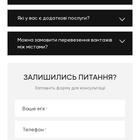
переїзд
Які у вас є додаткові послуги?
Якщо вам знадобиться транспортування
особистого майна під час
квартирного переїзду
або ж перевезення вантажу під час офісного
переїзду, звертайтеся до нас. У нас є
професійні
Можна замовити перевезення вантажів
вантажники
та все необхідне для того аби
між містами?
запропонувати транспорт ні перевезення такого
плану. Здійснюємо переїзди офісів та квартир під
ключ.
Займаємося наданням комплексних послуг задля
ЗАЛИШИЛИСЬ
ПИТАННЯ?
того аби клієнти могли займатися більш
Заповніть форму для консультації
важливими для них справами. У переліку послуг
нашої компанії розбір та збір меблів, демонтаж та
монтування техніки, обережне та надійне
пакування, винесення та занесення на поверх і не
Ваше ім'я
лише.
Співробітники Moving Expert – великі
Телефон
професіонали своєї справи, які готові під ключ
виконати будь-яке необхідне замовнику