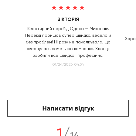
ВІКТОРІЯ
Квартирний переїзд Одеса — Миколаїв.
Переїзд пройшов супер швидко, весело и
Хорош
без проблем! Ні разу не пожалкувала, що
звернулась саме в цю компанію. Хлопці
зробили все швидко і професійно.
01/24/2026, 04:54
Написати відгук
1
/
14