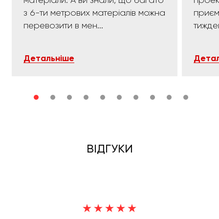
з 6-ти метрових матеріалів можна
приємних:)). 
перевозити в мен...
тижде
Детальніше
Детал
ВІДГУКИ