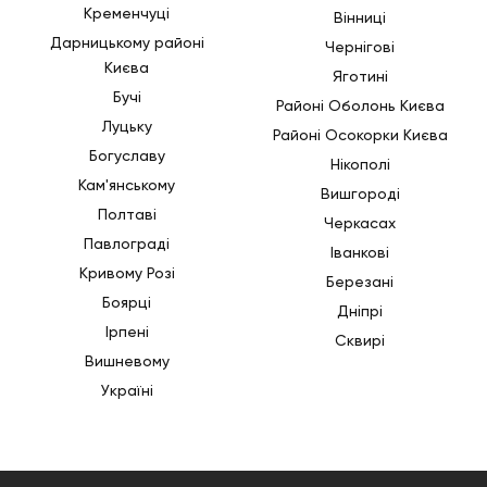
Кременчуці
Вінниці
Дарницькому районі
Чернігові
Києва
Яготині
Бучі
Районі Оболонь Києва
Луцьку
Районі Осокорки Києва
Богуславу
Нікополі
Кам'янському
Вишгороді
Полтаві
Черкасах
Павлограді
Іванкові
Кривому Розі
Березані
Боярці
Дніпрі
Ірпені
Сквирі
Вишневому
Україні