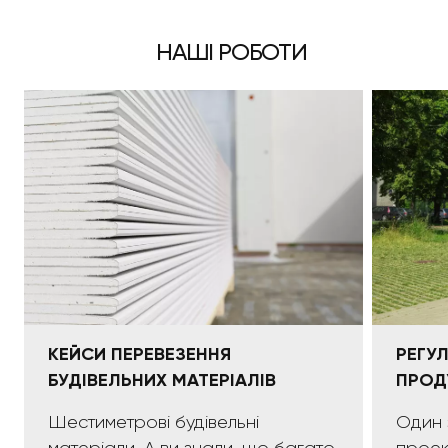
НАШІ РОБОТИ
КЕЙСИ ПЕРЕВЕЗЕННЯ
РЕГУ
БУДІВЕЛЬНИХ МАТЕРІАЛІВ
ПРОД
Шестиметрові будівельні
Один 
матеріали. А ви знали, що багато
проек