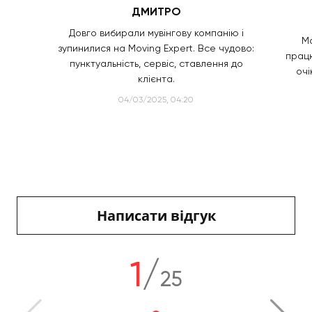
ДМИТРО
Довго вибирали мувінгову компанію і
Ма
зупинилися на Moving Expert. Все чудово:
працю
пунктуальність, сервіс, ставлення до
очі
клієнта.
04/03/2025, 04:20
Написати відгук
1
/
25