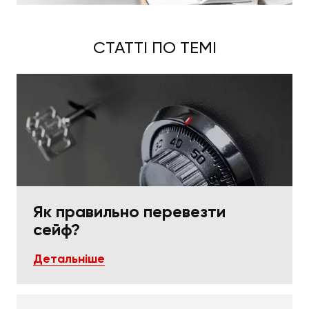
реальних умов транспортування, тому кінцева
ціна на транспортування вас приємно здивує.
Легко оформити заявку на наші послуги можна на
СТАТТІ ПО ТЕМІ
сайті компанії, зв'язавшись із нашим
консультантом або замовивши дзвінок,
попередньо заповнивши форму.
Як правильно перевезти
сейф?
Детальніше