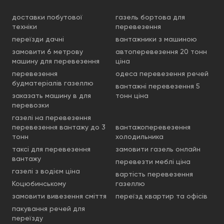
доставки побутової
газель бортова для
техніки
перевезення
переїзди дачні
вантажники з машиною
замовити 6 метрову
автоперевезення 20 тонн
машину для перевезення
ціна
перевезення
одеса перевезення речей
будматеріалів газеллю
вантажні перевезення 5
заказать машину в для
тонн ціна
перевозки
газелі на перевезення
перевезення вантажу до 3
вантажоперевезення
тонн
холодильника
таксі для перевезення
замовити газель онлайн
вантажу
перевезти меблі ціна
газелі з водієм ціна
вартість перевезення
Коцюбинському
газеллю
замовити вивезення сміття
переїзд квартир та офісів
пакування речей для
переїзду