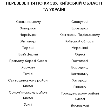
ПЕРЕВЕЗЕННЯ ПО КИЄВУ, КИЇВСЬКІЙ ОБЛАСТІ
ТА УКРАЇНІ
Хмельницькому
Славутичі
Запоріжжі
Броварах
Чернівцях
Кам'янець-Подільському
Житомирі
Київській області
Таращі
Миронівці
Білій Церкві
Одесі
Правому березі Києва
Гостомелі
Харкову
Бородянці
Тетіїві
Кагарлику
Святошинському районі
Ужгороді
Києва
Рівному
Солом'янському районі
Троєщинському районі
Києва
Києва
Узині
Василькові