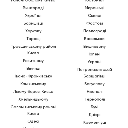
Вишгороді
Миронівці
Професійні вантажники
Українці
Сквирі
Баришівці
Фастові
Якщо вам захочеться найняти вантажників, які
Харкову
Павлограді
візьмуть на себе такелажні роботи та не лише їх,
звертайтеся. У нас є великі бригади спеціалістів
Таращі
Василькові
до 20 осіб. Тому завжди допоможемо
Троєщинському районі
Вишневому
переміщувати великогабаритні вантажі, а також
Києва
Ірпені
будь-яке інше ваше майно.
Рокитному
Україні
Вінниці
Петропавлівській
Формування ціни на
Івано-Франківську
Борщагівці
послуги вантажників?
Кам'янському
Богуславу
Лівому березі Києва
Нікополі
Вартість буде залежати від того обсягу робіт, які
Хмельницькому
Тернополі
будуть потрібні клієнтам. Сюди також входить
Солом'янському районі
Бучі
кількість залучених в роботі працівників та
Києва
Дніпрі
кількість тієї техніки, що буде використана для
Одесі
Кременчуці
перевезення. Враховуємо подачу авто та час