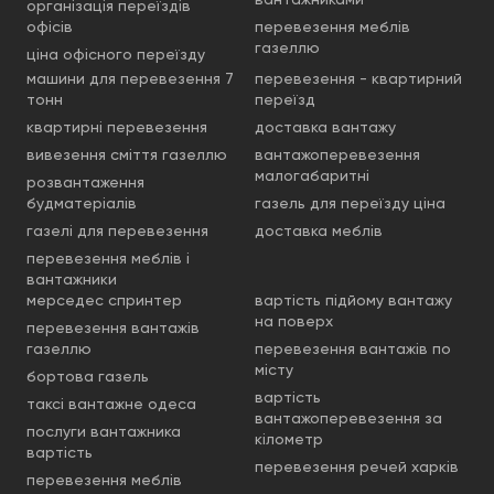
організація переїздів
офісів
перевезення меблів
газеллю
ціна офісного переїзду
машини для перевезення 7
перевезення - квартирний
тонн
переїзд
квартирні перевезення
доставка вантажу
вивезення сміття газеллю
вантажоперевезення
малогабаритні
розвантаження
будматеріалів
газель для переїзду ціна
газелі для перевезення
доставка меблів
перевезення меблів і
вантажники
мерседес спринтер
вартість підйому вантажу
на поверх
перевезення вантажів
газеллю
перевезення вантажів по
місту
бортова газель
вартість
таксі вантажне одеса
вантажоперевезення за
послуги вантажника
кілометр
вартість
перевезення речей харків
перевезення меблів