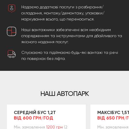
Надаємо додаткові послуги з розбирання/
складання, монтажу/демонтажу, упаковки/
маркування всього, що переноситься.
Наші вантажники забезпечені всім необхідним
спорядженням та інструментами для дбайливого та
якісного надання послуг.
Спускаємо та підіймаємо будь-які вантажі та речі
по поверхах без ліфта.
НАШ АВТОПАРК
СЕРЕДНІЙ БУС 1,2Т
МАКСІБУС 1,5
ВІД 600 ГРН/ГОД
ВІД 650 ГРН/
Мін. замовлення
1200 грн
(2
Мін. замовлення