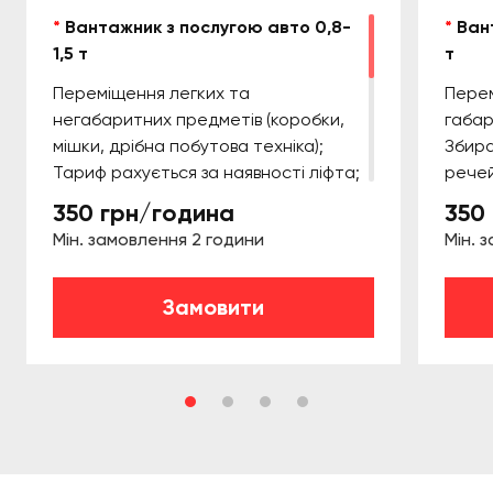
*
Вантажник з послугою авто 0,8-
*
Ван
1,5 т
т
Переміщення легких та
Перем
негабаритних предметів (коробки,
габар
мішки, дрібна побутова техніка);
Збир
Тариф рахується за наявності ліфта;
речей
Поверховий спуск/підйом вручну —
Тариф
350 грн/година
350
від 20 грн/поверх/1 особа;
Повер
Мін. замовлення 2 години
Мін. 
Проходи/проноси речей/вантажів
від 2
понад 30 метрів — від 20 грн/за
Прох
кожні 30м;
Замовити
ванта
Якщо відпрацьовано до 30 хвилин —
грн/з
оплата за 30 хв;
Якщо 
Якщо більше ніж 30 хвилин — оплата
оплат
за повну годину.
Якщо 
за по