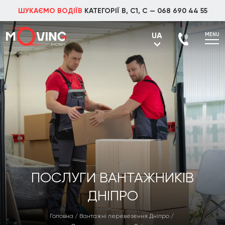
ШУКАЄМО ВОДІЇВ
КАТЕГОРІЇ В, С1, С —
068 690 44 55
UA
MENU
UA
RU
ПОСЛУГИ ВАНТАЖНИКІВ
ДНІПРО
Головна
/
Вантажні перевезення Дніпро
/