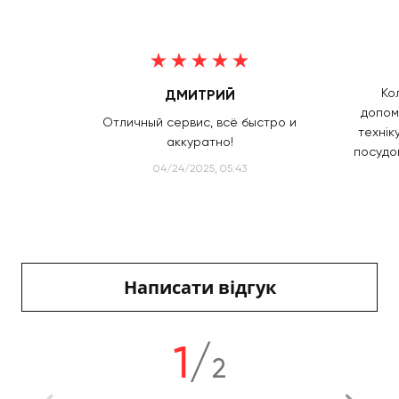
Ко
ДМИТРИЙ
допом
Отличный сервис, всё быстро и
технік
аккуратно!
посудо
04/24/2025, 05:43
Написати відгук
1
/
2