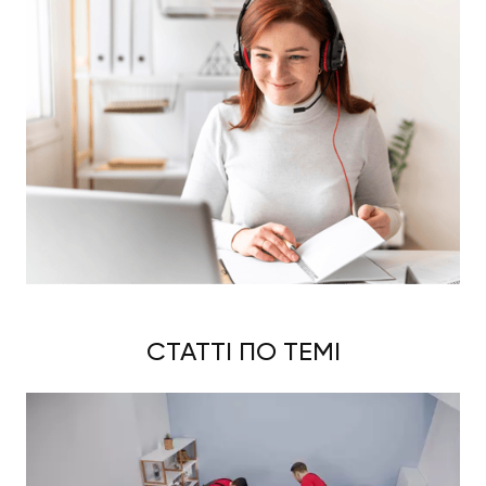
меблів
Додатково послуги вантажників у Дніпрі за
доступною ціною мають на меті й розбирання та
збирання меблів. Досвідчені фахівці фірми дуже
добре знаються на цьому, тому в будь-який час
допоможуть вам. Зможемо заощадити ваш час,
адже нам до снаги розібрати та потім заново
зібрати меблі будь-якої складності, звертайтеся
будь-коли.
Демонтаж та монтаж техніки
Якщо вам потрібен демонтаж та монтаж
негабаритних вантажів, зокрема техніки, а також
СТАТТІ ПО ТЕМІ
габаритних вантажів, довіряйте все нашим профі
своєї справи. В роботі використовуємо
індивідуальний підхід до кожної окремої ситуації,
гарантуємо високу якість будь-яких робіт, котрі
виконуються вантажниками.