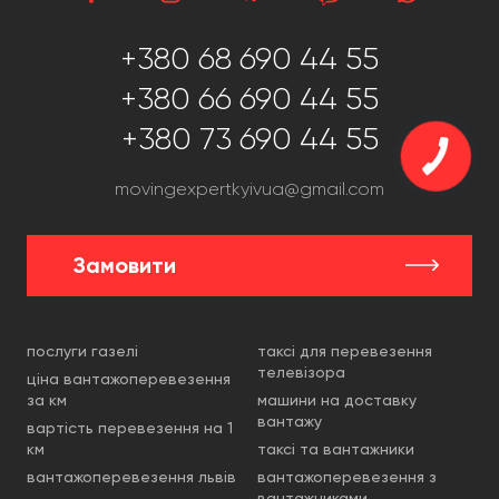
фірми;
напишіть лист на електронну пошту –
+380 68 690 44 55
movingexpertkyivua@gmail.com;
напишіть представнику фірми у соцмережах.
+380 66 690 44 55
+380 73 690 44 55
movingexpertkyivua@gmail.com
Замовити
послуги газелі
таксі для перевезення
телевізора
ціна вантажоперевезення
за км
машини на доставку
вантажу
вартість перевезення на 1
км
таксі та вантажники
вантажоперевезення львів
вантажоперевезення з
вантажниками