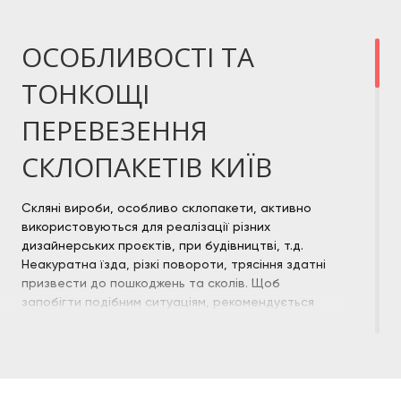
ОСОБЛИВОСТІ ТА
ТОНКОЩІ
ПЕРЕВЕЗЕННЯ
СКЛОПАКЕТІВ КИЇВ
Скляні вироби, особливо склопакети, активно
використовуються для реалізації різних
дизайнерських проєктів, при будівництві, т.д.
Неакуратна їзда, різкі повороти, трясіння здатні
призвести до пошкоджень та сколів. Щоб
запобігти подібним ситуаціям, рекомендується
замовити послуги доставки у
спеціалістів
.
Перевезення скла, склопакетів по Києву
здійснюється на особливій вантажівці з
відкидними бортами та пірамідою, що дозволяє