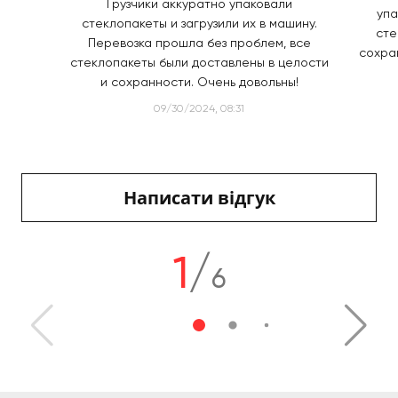
Грузчики аккуратно упаковали
упа
стеклопакеты и загрузили их в машину.
сте
Перевозка прошла без проблем, все
сохра
стеклопакеты были доставлены в целости
и сохранности. Очень довольны!
09/30/2024, 08:31
Написати відгук
1
/
6