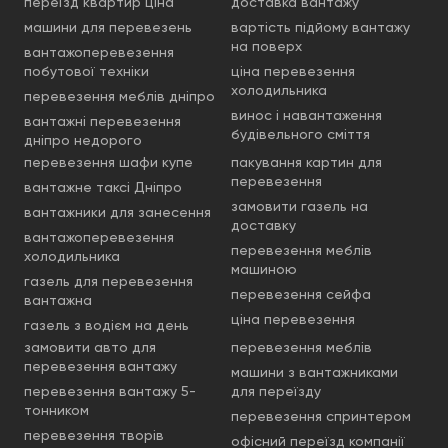
переїзд квартир ціна
доставка вантажу
машини для перевезень
вартість підйому вантажу
на поверх
вантажоперевезення
побутової техніки
ціна перевезення
холодильника
перевезення меблів дніпро
винос і навантаження
вантажні перевезення
будівельного сміття
дніпро недорого
перевезення шафи купе
пакування картин для
перевезення
вантажне таксі Дніпро
замовити газель на
вантажники для занесення
доставку
вантажоперевезення
перевезення меблів
холодильника
машиною
газель для перевезення
перевезення сейфа
вантажна
ціна перевезення
газель з водієм на день
замовити авто для
перевезення меблів
перевезення вантажу
машини з вантажниками
перевезення вантажу 5-
для переїзду
тонником
перевезення спринтером
перевезення творів
офісний переїзд компанії