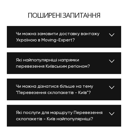
здійснювати навантаження, розвантаження різних
виробів. Піраміда — спеціальна жорстка
ПОШИРЕНІ ЗАПИТАННЯ
конструкція, що надає опору і фіксує склопакети в
процесі транспортування. Але навіть з
використанням необхідного обладнання
гарантувати збереження крихкого виробу
Чи можна замовити доставку вантажу
неможливо.
Україною в Moving-Expert?
ПРОФЕСІЙНА
Які найпопулярніші напрямки
ДОСТАВКА СКЛА ПО
перевезення Київським регіоном?
КИЄВУ
Чи можна дізнатися більше на тему
"Перевезення склопакетів - Київ"?
Замовляючи машину для вантажоперевезення
листового скла, склопакетів у піраміді по Києву в
нашій фірмі, ви отримуєте такі переваги:
Які послуги для маршруту Перевезення
Перед кожним навантаженням піраміда
склопакетів - Київ найпопулярніші?
перевіряється на міцність і стійкість — запобігання
дозволяє запобігти переміщенню вантажу