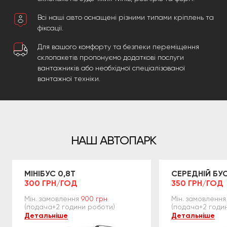
Всі наші авто оснащені різними типами кріплень та
фіксації.
Для вашого комфорту та безпеки переміщення
склопакетів пропонуємо додаткові послуги
вантажників або необхідної спеціалізованої
вантажної техніки.
НАШ АВТОПАРК
МІНІБУС 0,8Т
СЕРЕДНІЙ БУС
300 ГРН/ГОД
350 ГРН/ГОД
Мін. замовлення
900 грн
Мін. замовлення
(подача+2 години роботи)
(подача+2 годи
Детальніше
Детальніше