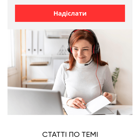
моделей без рами. Машина при цьому може
використовуватися та сама, піраміда
Надіслати
демонтується.
ЧОМУ ВАРТО
СПІВПРАЦЮВАТИ З
НАМИ?
Успішне транспортування будь-якого вантажу
можливе шляхом відповідального підходу до
поставленого завдання. Вам необхідно лише
зв'язатися з оператором для уточнення обсягу
робіт, адреси навантаження та адреси доставки.
Оптимальний маршрут транспортування буде
складено нашими фахівцями.
Ви можете сміливо звертатися до нас навіть у разі
СТАТТІ ПО ТЕМІ
потреби транспортування нестандартного