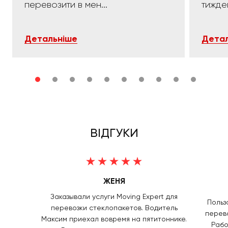
перевозити в мен...
тижде
Детальніше
Детал
ВІДГУКИ
ЖЕНЯ
Заказывали услуги Moving Expert для
Польз
перевозки стеклопакетов. Водитель
перево
Максим приехал вовремя на пятитоннике.
Рабо