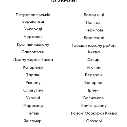
ТА УКРАЇНІ
Петропавлівській
Бородянці
Борщагівці
Полтаві
Ужгороді
Чернігові
Черкасах
Борисполі
Кропивницькому
Троєщинському районі
Павлограді
Києва
Лівому березі Києва
Сквирі
Кагарлику
Яготині
Таращі
Березані
Рівному
Запоріжжі
Славутичі
Ірпені
Україні
Василькові
Миронівці
Кам'янському
Тетіїві
Районі Осокорки Києва
Житомирі
Обухові