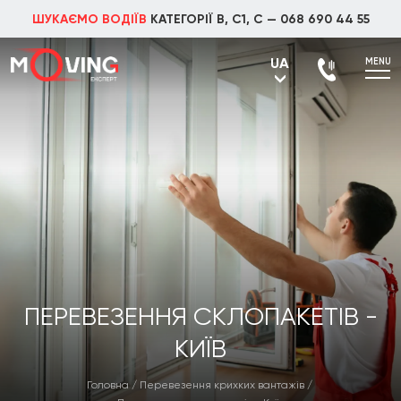
ШУКАЄМО ВОДІЇВ
КАТЕГОРІЇ В, С1, С —
068 690 44 55
UA
MENU
UA
RU
ПЕРЕВЕЗЕННЯ СКЛОПАКЕТІВ -
КИЇВ
Головна
/
Перевезення крихких вантажів
/