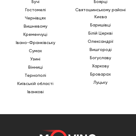
Бучі
Боярці
Гостомелі
Святошинському районі
Києва
Чернівцях
Баришівці
Вишневому
Білій Церкві
Кременчуці
Олександрії
Івано-Франківську
Вишгороді
Сумах
Богуславу
Узині
Харкову
Вінниці
Броварах
Тернополі
Луцьку
Київській області
Іванкові