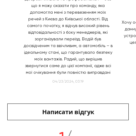
що я можу сказати про команду, яка
допомогла мені з перевезенням моїх
речей з Києва до Київської області. Від
Хочу о
самого початку, я відчув високий рівень
данн
відповідальності з боку менеджерів, які
устро
зорганізували переїзд. Водій був
це
досвідченим та ввічливим, а автомобіль – в
ідеальному стані, що гарантувало безпеку
моїх вантажів. Радий, що вирішив
звернутися саме до цієї компанії, адже всі
мої очікування були повністю виправдані
04/23/2024, 03:19
Написати відгук