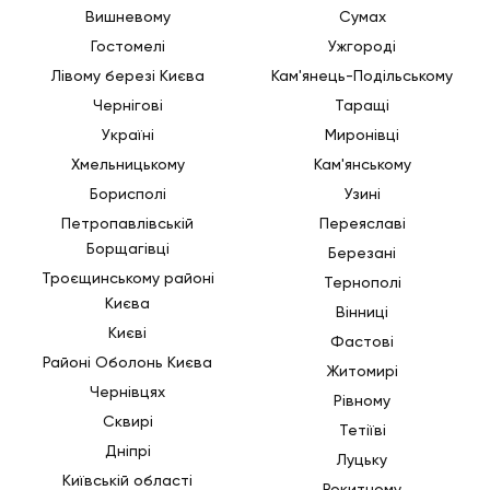
Вишневому
Сумах
Гостомелі
Ужгороді
Лівому березі Києва
Кам'янець-Подільському
Чернігові
Таращі
Україні
Миронівці
Хмельницькому
Кам'янському
Борисполі
Узині
Петропавлівській
Переяславі
Борщагівці
Березані
Троєщинському районі
Тернополі
Києва
Вінниці
Києві
Фастові
Районі Оболонь Києва
Житомирі
Чернівцях
Рівному
Сквирі
Тетіїві
Дніпрі
Луцьку
Київській області
Рокитному