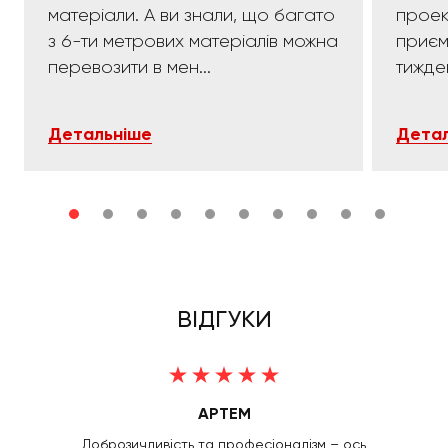
матеріали. А ви знали, що багато
проек
з 6-ти метрових матеріалів можна
приємних:)). 
перевозити в мен...
тижде
Детальніше
Детал
ВІДГУКИ
АРТЕМ
Доброзичливість та професіоналізм – ось