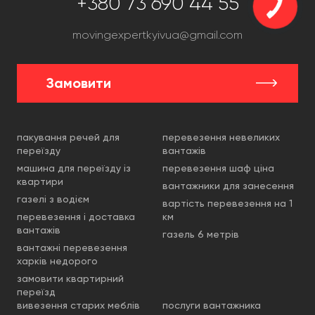
+380 73 690 44 55
movingexpertkyivua@gmail.com
Замовити
пакування речей для
перевезення невеликих
переїзду
вантажів
машина для переїзду із
перевезення шаф ціна
квартири
вантажники для занесення
газелі з водієм
вартість перевезення на 1
перевезення і доставка
км
вантажів
газель 6 метрів
вантажні перевезення
харків недорого
замовити квартирний
переїзд
вивезення старих меблів
послуги вантажника