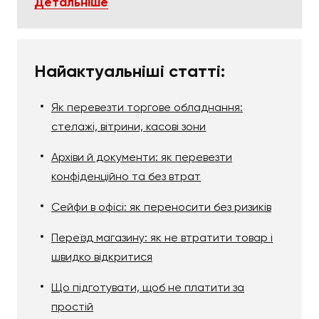
Детальніше
Найактуальніші статті:
Як перевезти торгове обладнання:
стелажі, вітрини, касові зони
Архіви й документи: як перевезти
конфіденційно та без втрат
Сейфи в офісі: як переносити без ризиків
Переїзд магазину: як не втратити товар і
швидко відкритися
Що підготувати, щоб не платити за
простій