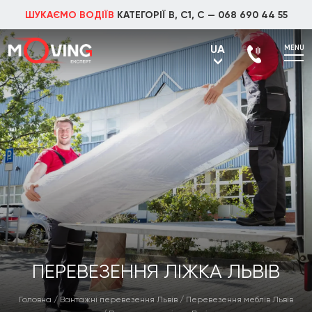
ШУКАЄМО ВОДІЇВ
КАТЕГОРІЇ В, С1, С —
068 690 44 55
UA
MENU
UA
RU
ПЕРЕВЕЗЕННЯ ЛІЖКА ЛЬВІВ
Головна
/
Вантажні перевезення Львів
/
Перевезення меблів Львів