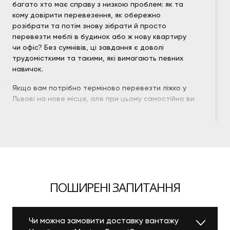
багато хто має справу з низкою проблем: як та
кому довірити перевезення, як обережно
розібрати та потім знову зібрати й просто
перевезти меблі в будинок або ж нову квартиру
чи офіс? Без сумнівів, ці завдання є доволі
трудомісткими та такими, які вимагають певних
навичок.
Якщо вам потрібно терміново перевезти ліжко у
Львові на нове місце, але при цьому самостійно ви
не маєте бажання цим займатися або ж просто не
маєте змоги організовувати мувінг, радимо вам
звернутися до послуг нашої компанії. Незалежно
від того, потрібно вам транспортувати
односпальне чи двоспальне ліжко, наші
кваліфіковані та високопрофесійні спеціалісти
готові вам в цьому допомогти. Маємо
ПОШИРЕНІ ЗАПИТАННЯ
багаторічний досвід роботи в цьому напрямку,
тому вся робота буде проведена нами на
найвищому рівні.
Чи можна замовити доставку вантажу