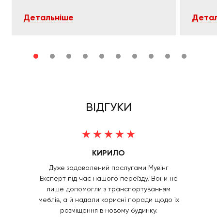
Детальніше
Детал
ВІДГУКИ
КИРИЛО
Дуже задоволений послугами Мувінг
Експерт під час нашого переїзду. Вони не
лише допомогли з транспортуванням
меблів, а й надали корисні поради щодо їх
розміщення в новому будинку.