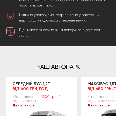
зібрати ваше ліжко.
Надійно упаковуємо, закріплюємо у вантажних
відсіках для подальшого перевезення.
Піднімаємо/зносимо з/на поверх за відсутності
ліфта.
НАШ АВТОПАРК
СЕРЕДНІЙ БУС 1,2Т
МАКСІБУС 1,5
ВІД 600 ГРН/ГОД
ВІД 650 ГРН/
Мін. замовлення
1200 грн
(2
Мін. замовлення
години роботи)
години роботи)
Детальніше
Детальніше