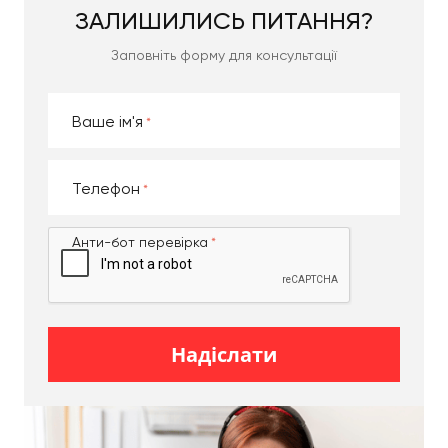
Вантажники фірми надають клієнтам великий
ЗАЛИШИЛИСЬ
ПИТАННЯ?
перелік різного роду послуг. Це розбирання ліжок
та їх надійна упаковка, мувінг до потрібного місця
Заповніть форму для консультації
дислокації, винесення на потрібний поверх та
професійне збирання. Окремі ліжка ми
перевозимо у зібраному вигляді, але це
Ваше ім'я
стосується лише невеликих за розмірами ліжок, які
з тих чи інших причин розібрати неможливо.
Телефон
Якщо ж ліжко габаритне, варто розуміти, що у
зібраному вигляді воно не пройде крізь дверні
отвори. Тому наші вантажники частково або
Анти-бот перевірка
повністю його розбиратимуть. Можете не
хвилюватися про збереження свого майна, адже
ми на професійному рівні навчилися виконувати
весь необхідний перелік робіт.
Надіслати
Комплексна доставка
Надаємо послуги клієнтам у комплексі. В тому
числі
виконуємо надійне пакування
майна клієнтів.