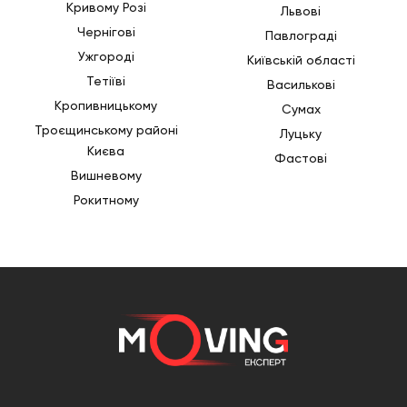
завжди готові поспішити до вас на допомогу.
Кривому Розі
Львові
Чернігові
Павлограді
Ужгороді
Київській області
Тетіїві
Василькові
Кропивницькому
Сумах
Троєщинському районі
Луцьку
Києва
Фастові
Вишневому
Рокитному