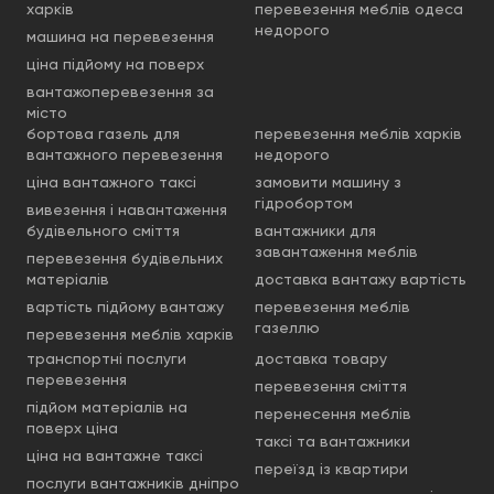
харків
перевезення меблів одеса
недорого
машина на перевезення
ціна підйому на поверх
вантажоперевезення за
місто
бортова газель для
перевезення меблів харків
вантажного перевезення
недорого
ціна вантажного таксі
замовити машину з
гідробортом
вивезення і навантаження
будівельного сміття
вантажники для
завантаження меблів
перевезення будівельних
матеріалів
доставка вантажу вартість
вартість підйому вантажу
перевезення меблів
газеллю
перевезення меблів харків
транспортні послуги
доставка товару
перевезення
перевезення сміття
підйом матеріалів на
перенесення меблів
поверх ціна
таксі та вантажники
ціна на вантажне таксі
переїзд із квартири
послуги вантажників дніпро