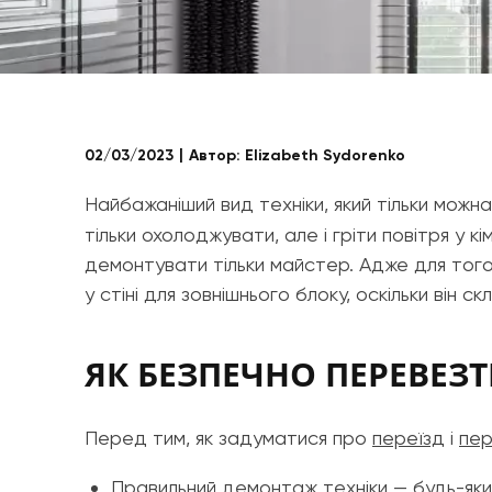
02/03/2023
Автор:
Elizabeth Sydorenko
Найбажаніший вид техніки, який тільки мож
тільки охолоджувати, але і гріти повітря у
демонтувати тільки майстер. Адже для того
у стіні для зовнішнього блоку, оскільки він с
ЯК БЕЗПЕЧНО ПЕРЕВЕЗ
Перед тим, як задуматися про
переїзд
і
пер
Правильний демонтаж техніки — будь-яки