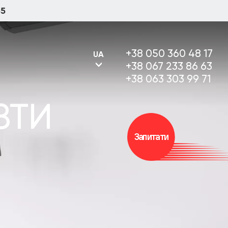
55
+38 050 360 48 17
UA
+38 067 233 86 63
+38 063 303 99 71
ЗТИ
UA
Запитати
RU