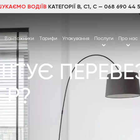
ШУКАЄМО ВОДІЇВ
КАТЕГОРІЇ В, С1, С —
068 690 44 
Вантажники
Тарифи
Упакування
Послуги
Про нас
ШТУЄ ПЕРЕВЕ
ЕР?