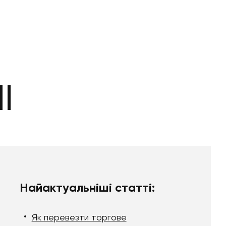
І
Найактуальніші статті:
Як перевезти торгове