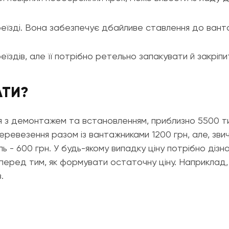
їзді. Вона забезпечує дбайливе ставлення до вантаж
здів, але її потрібно ретельно запакувати й закріпит
АТИ?
з демонтажем та встановленням, приблизно 5500 тися
перевезення разом із вантажниками 1200 грн, але, звича
ь - 600 грн. У будь-якому випадку ціну потрібно ді
перед тим, як формувати остаточну ціну. Наприклад, в
.