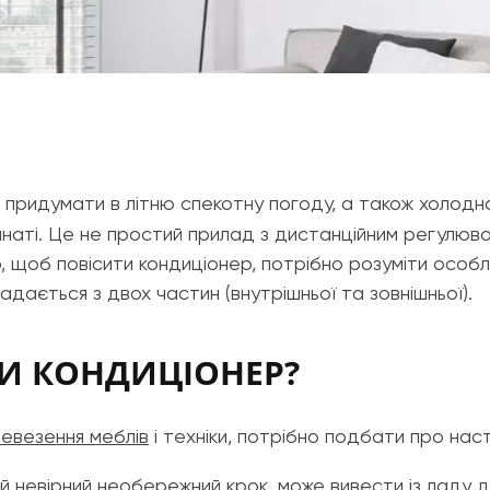
на придумати в літню спекотну погоду, а також холод
 кімнаті. Це не простий прилад з дистанційним регулю
, щоб повісити кондиціонер, потрібно розуміти особл
кладається з двох частин (внутрішньої та зовнішньої).
ТИ КОНДИЦІОНЕР?
евезення меблів
і техніки, потрібно подбати про нас
й невірний необережний крок, може вивести із ладу