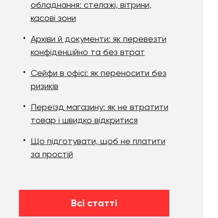
обладнання: стелажі, вітрини,
касові зони
Архіви й документи: як перевезти
конфіденційно та без втрат
Сейфи в офісі: як переносити без
ризиків
Переїзд магазину: як не втратити
товар і швидко відкритися
Що підготувати, щоб не платити
за простій
Всі статті