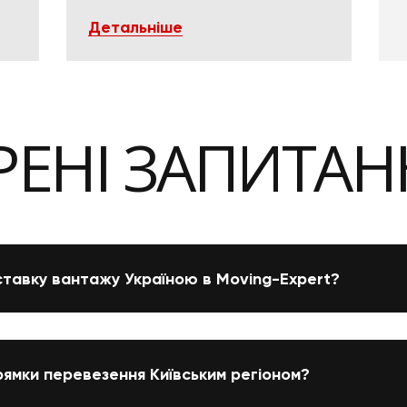
поворотах
Детальніше
ЕНІ ЗАПИТАН
тавку вантажу Україною в Moving-Expert?
рямки перевезення Київським регіоном?