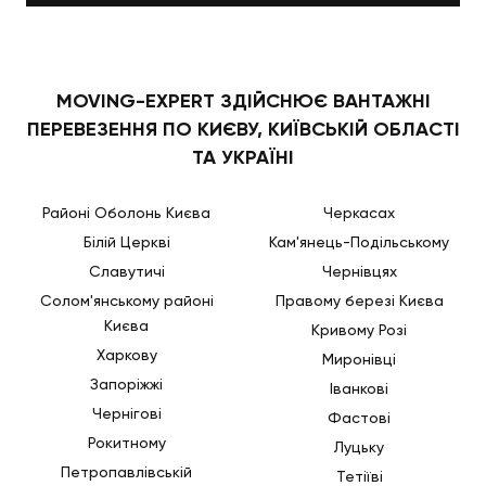
MOVING-EXPERT ЗДІЙСНЮЄ ВАНТАЖНІ
ПЕРЕВЕЗЕННЯ ПО КИЄВУ, КИЇВСЬКІЙ ОБЛАСТІ
ТА УКРАЇНІ
Районі Оболонь Києва
Черкасах
Білій Церкві
Кам'янець-Подільському
Славутичі
Чернівцях
Солом'янському районі
Правому березі Києва
Києва
Кривому Розі
Харкову
Миронівці
Запоріжжі
Іванкові
Чернігові
Фастові
Рокитному
Луцьку
Петропавлівській
Тетіїві