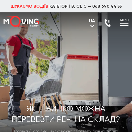
ШУКАЄМО ВОДІЇВ
КАТЕГОРІЇ В, С1, С —
068 690 44 55
UA
MENU
UA
RU
ЯК ШВИДКО МОЖНА
ПЕРЕВЕЗТИ РЕЧІ НА СКЛАД?
Головна
/
Блог
/
Як швидко можна перевезти речі на склад?