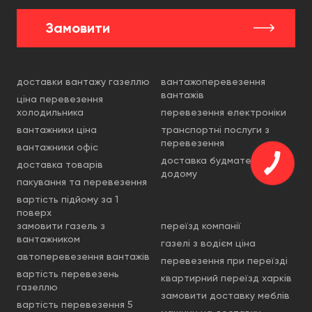
Замовити
доставки вантажу газеллю
вантажоперевезення
вантажів
ціна перевезення
холодильника
перевезення електроніки
вантажники ціна
транспортні послуги з
перевезення
вантажники офіс
доставка будматеріалів
доставка товарів
додому
пакування та перевезення
вартість підйому за 1
поверх
замовити газель з
переїзд компанії
вантажником
газелі з водієм ціна
автоперевезення вантажів
перевезення при переїзді
вартість перевезень
квартирний переїзд харків
газеллю
замовити доставку меблів
вартість перевезення 5