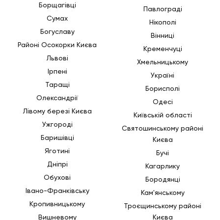
Борщагівці
Павлограді
Сумах
Нікополі
Богуславу
Вінниці
Районі Осокорки Києва
Кременчуці
Львові
Хмельницькому
Ірпені
Україні
Таращі
Борисполі
Олександрії
Одесі
Лівому березі Києва
Київській області
Ужгороді
Святошинському районі
Баришівці
Києва
Яготині
Бучі
Дніпрі
Кагарлику
Обухові
Бородянці
Івано-Франківську
Кам'янському
Кропивницькому
Троєщинському районі
Вишневому
Києва