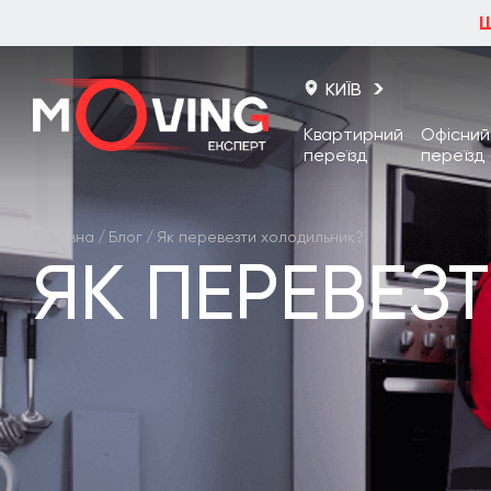
КИЇВ
Квартирний
Офісний
переїзд
переїзд
Київ
Головна
/
Блог
/
Як перевезти холодильник?
Одеса
ЯК ПЕРЕВЕЗ
Львів
Харків
Дніпро