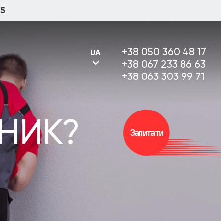
55
+38 050 360 48 17
UA
+38 067 233 86 63
+38 063 303 99 71
НИК?
UA
Запитати
RU