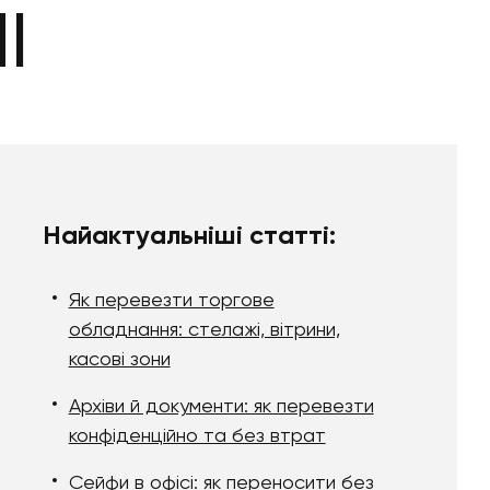
І
Найактуальніші статті:
Як перевезти торгове
обладнання: стелажі, вітрини,
касові зони
Архіви й документи: як перевезти
конфіденційно та без втрат
Сейфи в офісі: як переносити без