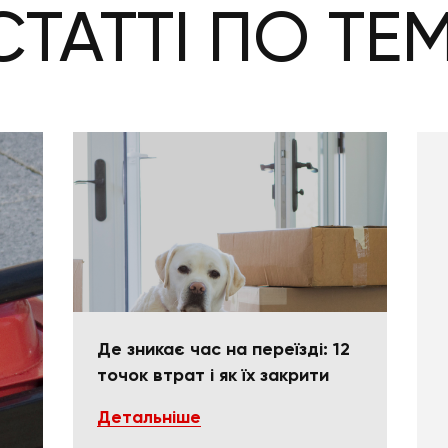
СТАТТІ ПО ТЕМ
Де зникає час на переїзді: 12
точок втрат і як їх закрити
Детальніше