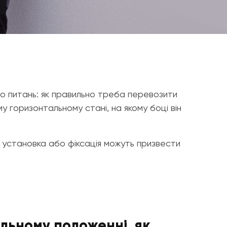
ло питань: як правильно треба перевозити
 горизонтальному стані, на якому боці він
а установка або фіксація можуть призвести
льному положенні, як