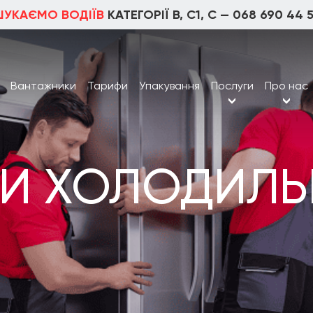
ШУКАЄМО ВОДІЇВ
КАТЕГОРІЇ В, С1, С —
068 690 44 
Вантажники
Тарифи
Упакування
Послуги
Про нас
ТИ ХОЛОДИЛЬ