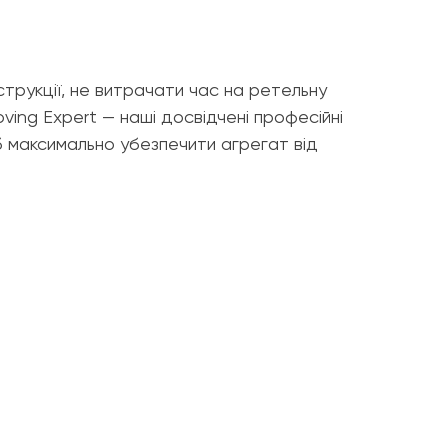
рукції, не витрачати час на ретельну
oving Expert — наші досвідчені професійні
б максимально убезпечити агрегат від