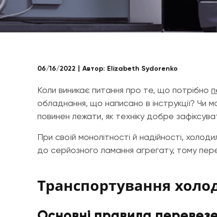
06/16/2022
Автор:
Elizabeth Sydorenko
Коли виникає питання про те, що потрібно
п
обладнання, що написано в інструкції? Чи 
повинен лежати, як техніку добре зафіксув
При своїй монолітності й надійності, холо
до серйозного ламання агрегату, тому пер
Транспортування холо
Основні правила перевезе