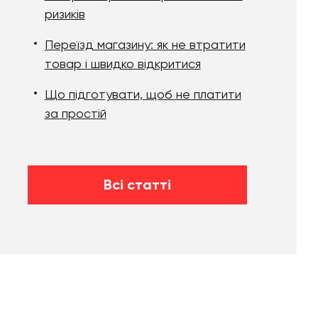
ризиків
Переїзд магазину: як не втратити
товар і швидко відкритися
Що підготувати, щоб не платити
за простій
Всі статті