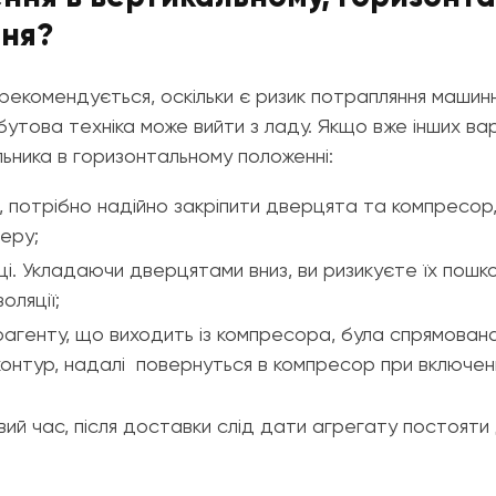
ння?
рекомендується, оскільки є ризик потрапляння машин
бутова техніка може вийти з ладу. Якщо вже інших ва
ьника в горизонтальному положенні:
и, потрібно надійно закріпити дверцята та компресор
перу;
і. Укладаючи дверцятами вниз, ви ризикуєте їх пошк
оляції;
агенту, що виходить із компресора, була спрямована 
онтур, надалі повернуться в компресор при включен
ий час, після доставки слід дати агрегату постоят