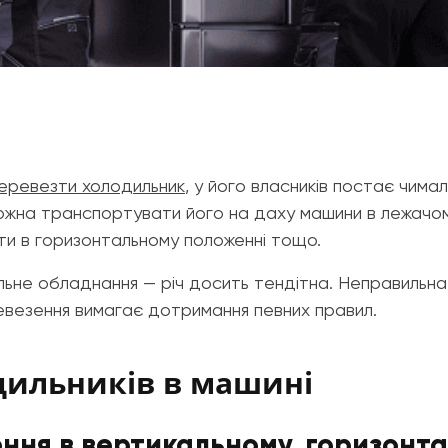
еревезти холодильник
, у його власників постає чима
можна транспортувати його на даху машини в лежачому
ати в горизонтальному положенні тощо.
дильне обладнання — річ досить тендітна. Неправильн
евезення вимагає дотримання певних правил.
дильників в машині
ння в вертикальному, горизонта