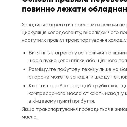
повинно лежати обладна
Холодильні агрегати перевозити лежачи не 
циркуляція холодоагенту, внаслідок чого по
наступних правил транспортування холодил
Витягніть з агрегату всі полички та ящик
шарів пухирцевої плівки або щільного па
Розміщуйте побутову техніку лише на боц
сторону, можете заподіяти шкоду теплоіз
Класти потрібно так, щоб трубка холодо
компресорного масла стікають назад у к
в кінцевому пункті прибуття.
Якщо транспортування проводиться в зимов
масло.