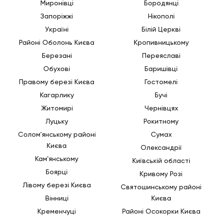
Миронівці
Бородянці
Запоріжжі
Нікополі
Україні
Білій Церкві
Районі Оболонь Києва
Кропивницькому
Березані
Переяславі
Обухові
Баришівці
Правому березі Києва
Гостомелі
Кагарлику
Бучі
Житомирі
Чернівцях
Луцьку
Рокитному
Солом'янському районі
Сумах
Києва
Олександрії
Кам'янському
Київській області
Боярці
Кривому Розі
Лівому березі Києва
Святошинському районі
Вінниці
Києва
Кременчуці
Районі Осокорки Києва