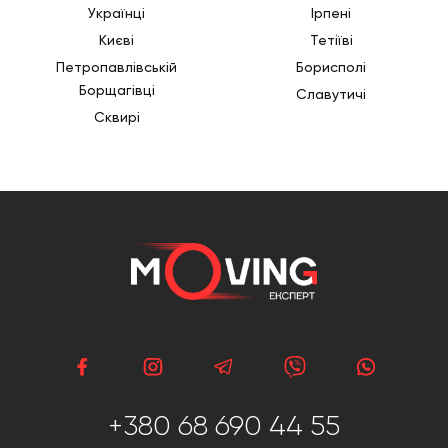
Українці
Ірпені
Києві
Тетіїві
Петропавлівській
Борисполі
Борщагівці
Славутичі
Сквирі
+380 68 690 44 55