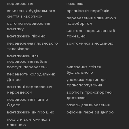
перевезення
газеллю
вивезення будівельного
організація переїздів
сміття з квартири
перевезення машиною з
авто на перевезення
гідробортом
вантажу
вантажні перевезення 5
вантажники піаніно
тонн ціна
перевезення плазмового
вантажники з машиною
телевізора
вантажники для
перевезення меблів
послуги перевезень
вивезення сміття
будівельного
перевезти холодильник
Дніпро
упаковка картин для
транспортування
вантажні перевезення
мерседесом
вартість транспортної
доставки
перевезення піаніно
Одеса
газель для вивезення
вантажники дніпро ціна
офісний переїзд дніпро
послуги вантажника з
машиною