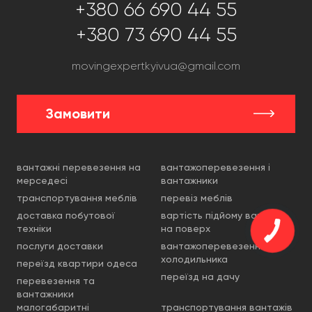
+380 66 690 44 55
+380 73 690 44 55
movingexpertkyivua@gmail.com
Замовити
вантажні перевезення на
вантажоперевезення і
мерседесі
вантажники
транспортування меблів
перевіз меблів
доставка побутової
вартість підйому вантажу
техніки
на поверх
послуги доставки
вантажоперевезення
холодильника
переїзд квартири одеса
переїзд на дачу
перевезення та
вантажники
малогабаритні
транспортування вантажів