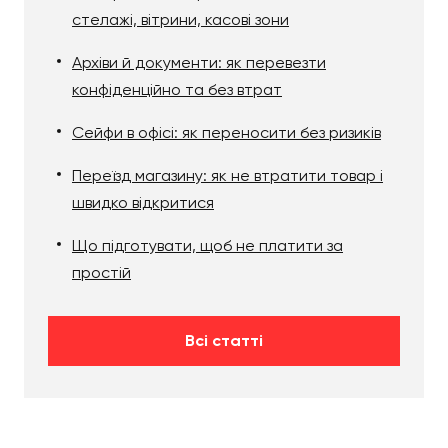
стелажі, вітрини, касові зони
Архіви й документи: як перевезти
конфіденційно та без втрат
Сейфи в офісі: як переносити без ризиків
Переїзд магазину: як не втратити товар і
швидко відкритися
Що підготувати, щоб не платити за
простій
Всі статті