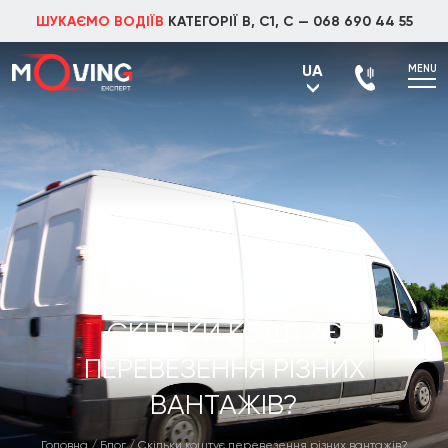
ШУКАЄМО ВОДІЇВ
КАТЕГОРІЇ В, С1, С —
068 690 44 55
UA
MENU
UA
RU
СКІЛЬКИ КОШТУЄ
ПЕРЕВЕЗЕННЯ РІЗНИХ
ВАНТАЖІВ?
Головна
/
Блог
/
Скільки коштує перевезення різних вантажів?