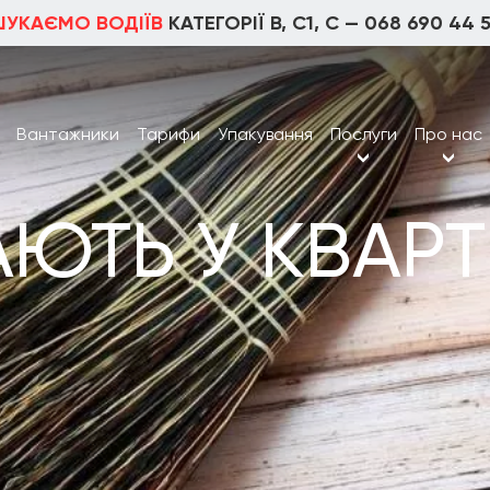
ШУКАЄМО ВОДІЇВ
КАТЕГОРІЇ В, С1, С —
068 690 44 
Вантажники
Тарифи
Упакування
Послуги
Про нас
ТЬ У КВАРТИ