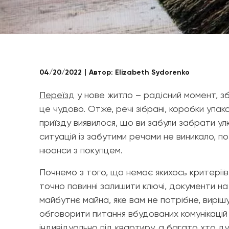
04/20/2022
Автор:
Elizabeth Sydorenko
Переїзд
у нове житло – радісний момент, зб
це чудово. Отже, речі зібрані, коробки упак
приїзду виявилося, що ви забули забрати ул
ситуацій із забутими речами не виникало, п
нюанси з покупцем.
Почнемо з того, що немає якихось критеріїв
точно повинні залишити ключі, документи на
майбутнє майна, яке вам не потрібне, вирі
обговорити питання вбудованих комунікацій 
індивідуально під квартиру, а багато хто д