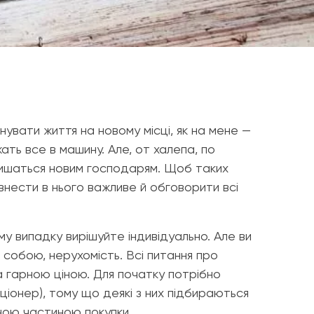
увати життя на новому місці, як на мене —
ать все в машину. Але, от халепа, по
залишаться новим господарям. Щоб таких
 внести в нього важливе й обговорити всі
му випадку вирішуйте індивідуально. Але ви
 собою, нерухомість. Всі питання про
а гарною ціною. Для початку потрібно
ціонер), тому що деякі з них підбираються
мною частиною покупки.