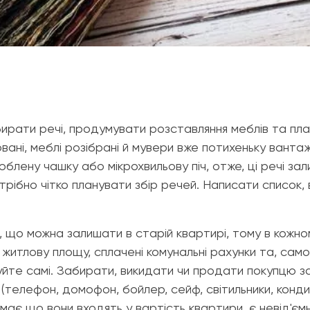
ирати речі, продумувати розставляння меблів та план
овані, меблі розібрані й мувери вже потихеньку вантаж
юблену чашку або мікрохвильову піч, отже, ці речі 
отрібно чітко планувати збір речей. Написати список,
, що можна залишати в старій квартирі, тому в кожно
 житлову площу, сплачені комунальні рахунки та, само
шуйте самі. Забирати, викидати чи продати покупцю з
(телефон, домофон, бойлер, сейф, світильники, конди
умає що вони входять у вартість квартири, є невід'є