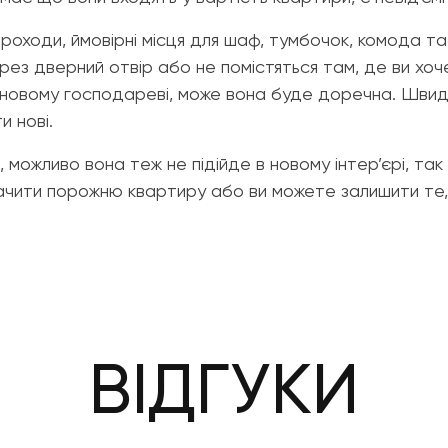
проходи, ймовірні місця для шаф, тумбочок, комода та
з дверний отвір або не помістяться там, де ви хочете
 новому господареві, може вона буде доречна. Швидш
 нові.
 можливо вона теж не підійде в новому інтер’єрі, та
ачити порожню квартиру або ви можете залишити те,
ВІДГУКИ