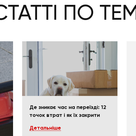
СТАТТІ ПО ТЕМ
Де зникає час на переїзді: 12
точок втрат і як їх закрити
Детальніше