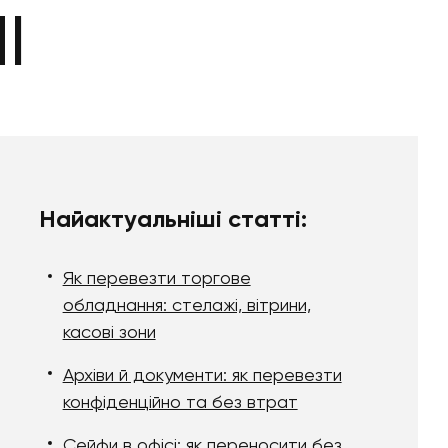
І
Найактуальніші статті:
Як перевезти торгове
обладнання: стелажі, вітрини,
касові зони
Архіви й документи: як перевезти
конфіденційно та без втрат
Сейфи в офісі: як переносити без