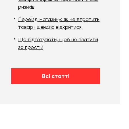
ризиків
Переїзд магазину: як не втратити
товар і швидко відкритися
Що підготувати, щоб не платити
за простій
Всі статті