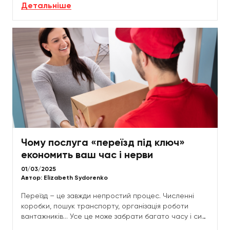
Детальніше
завданням....
Чому послуга «переїзд під ключ»
економить ваш час і нерви
01/03/2025
Автор:
Elizabeth Sydorenko
Переїзд – це завжди непростий процес. Численні
коробки, пошук транспорту, організація роботи
вантажників... Усе це може забрати багато часу і сил.
Але є зручний спосіб уникнути зайвих турбот –...