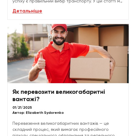
успіху є правильний вибір транспорту. У цій статті ми
розповімо, як обрати відповідний...
Детальніше
Як перевозити великогабаритні
вантажі?
01/21/2025
Автор:
Elizabeth Sydorenko
Перевезення великогабаритних вантажів — це
складний процес, який вимагає професійного
підходу, спеціального обладнання та ретельного