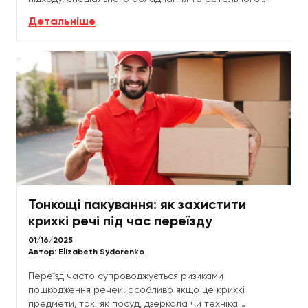
планування. Меблі, техніка або інше об'ємне
Детальніше
обладнання...
Тонкощі пакування: як захистити
крихкі речі під час переїзду
01/16/2025
Автор:
Elizabeth Sydorenko
Переїзд часто супроводжується ризиками
пошкодження речей, особливо якщо це крихкі
предмети, такі як посуд, дзеркала чи техніка.