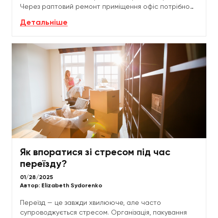
Через раптовий ремонт приміщення офіс потрібно
було звільнити за одну ніч. Завдяки злагодженій
Детальніше
роботі...
Як впоратися зі стресом під час
переїзду?
01/28/2025
Автор:
Elizabeth Sydorenko
Переїзд — це завжди хвилююче, але часто
супроводжується стресом. Організація, пакування