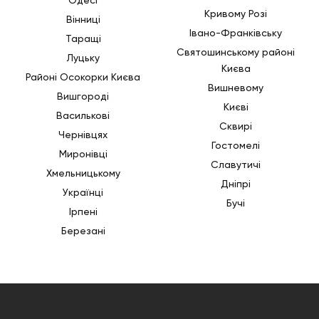
Одесі
Кривому Розі
Вінниці
Івано-Франківську
Таращі
Святошинському районі
Луцьку
Києва
Районі Осокорки Києва
Вишневому
Вишгороді
Києві
Василькові
Сквирі
Чернівцях
Гостомелі
Миронівці
Славутичі
Хмельницькому
Дніпрі
Українці
Бучі
Ірпені
Березані