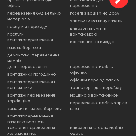
офісів
перевезення
перевезення будівельних
газелі з водієм на добу
матеріалів
замовити машину газель
послуги з переїзду
вивезення сміття
послуги
вантажівкою
вантажоперевезення
вантажник на вихідні
газель бортова
демонтаж і перевезення
меблів
дачні перевезення
перевезення меблів
офісних
вантажники погодинно
офісний переїзд харків
вантажоперевезення і
вантажники
транспорт для переїзду
вантажні перевезення
машина з вантажником
харків ціна
перевезення меблів харків
замовити газель бортову
ціна
вантажоперевезення
газеллю вартість
таксі для перевезення
вивезення старих меблів
холодильника
одеса