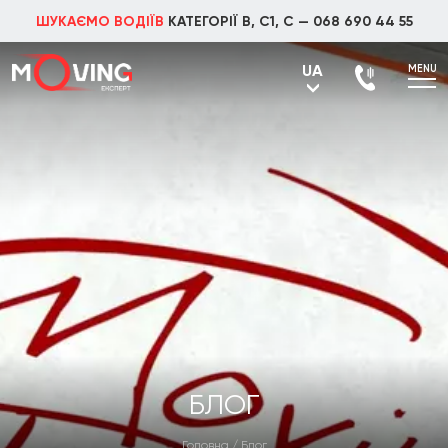
ШУКАЄМО ВОДІЇВ
КАТЕГОРІЇ В, С1, С —
068 690 44 55
UA
MENU
UA
RU
БЛОГ
Головна
/
Блог