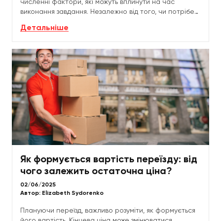
численні фактори, які можуть вплинути на час
виконання завдання. Незалежно від того, чи потрібен
вам квартирний переїзд чи доставка
Детальніше
великогабаритного...
Як формується вартість переїзду: від
чого залежить остаточна ціна?
02/06/2025
Автор:
Elizabeth Sydorenko
Плануючи переїзд, важливо розуміти, як формується
його вартість. Кінцева ціна може змінюватися