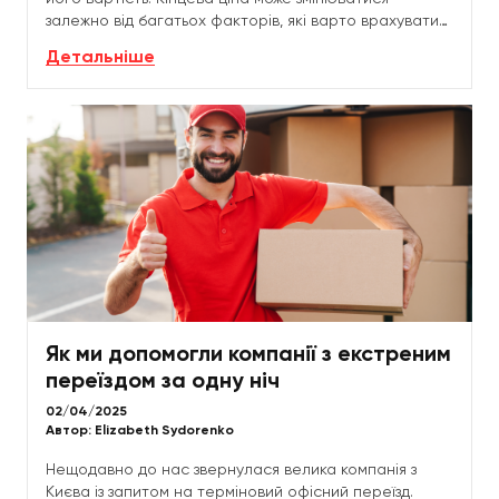
залежно від багатьох факторів, які варто врахувати
заздалегідь. У цій статті ми розповімо, з яких...
Детальніше
Як ми допомогли компанії з екстреним
переїздом за одну ніч
02/04/2025
Автор:
Elizabeth Sydorenko
Нещодавно до нас звернулася велика компанія з
Києва із запитом на терміновий офісний переїзд.