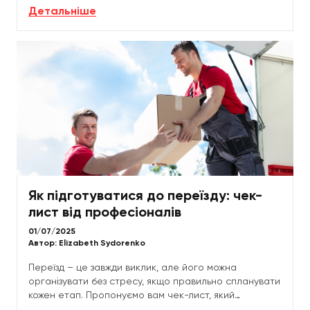
краще довірити цю справу професіоналам? У цій...
Детальніше
Як підготуватися до переїзду: чек-
лист від професіоналів
01/07/2025
Автор:
Elizabeth Sydorenko
Переїзд – це завжди виклик, але його можна
організувати без стресу, якщо правильно спланувати
кожен етап. Пропонуємо вам чек-лист, який
допоможе уникнути помилок та швидко впоратися із