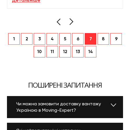
Детальніше
варто...
1
2
3
4
5
6
7
8
9
10
11
12
13
14
ПОШИРЕНІ ЗАПИТАННЯ
Чи можна замовити доставку вантажу
Україною в Moving-Expert?