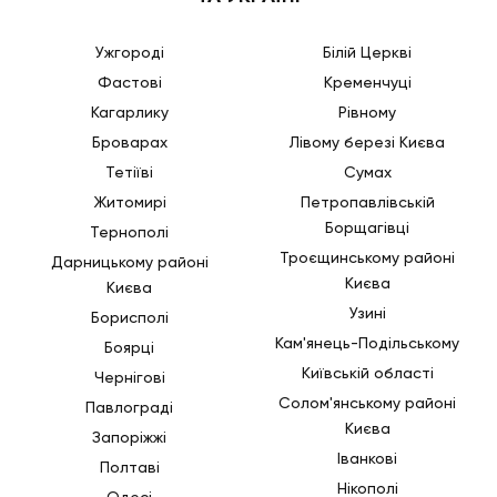
Ужгороді
Білій Церкві
Фастові
Кременчуці
Кагарлику
Рівному
Броварах
Лівому березі Києва
Тетіїві
Сумах
Житомирі
Петропавлівській
Борщагівці
Тернополі
Троєщинському районі
Дарницькому районі
Києва
Києва
Узині
Борисполі
Кам'янець-Подільському
Боярці
Київській області
Чернігові
Солом'янському районі
Павлограді
Києва
Запоріжжі
Іванкові
Полтаві
Нікополі