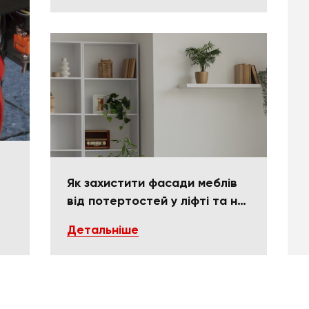
Як захистити фасади меблів
від потертостей у ліфті та на
поворотах
Детальніше