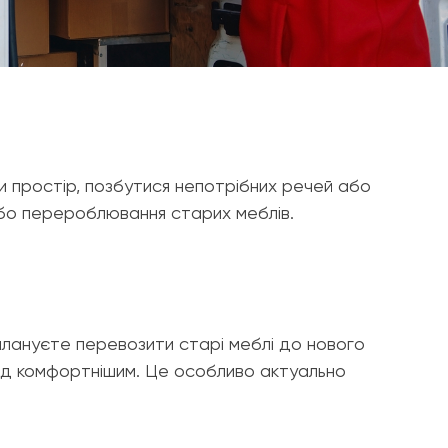
ти простір, позбутися непотрібних речей або
 або перероблювання старих меблів.
плануєте перевозити старі меблі до нового
їзд комфортнішим. Це особливо актуально