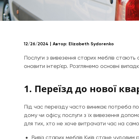
12/26/2024
Автор:
Elizabeth Sydorenko
Послуги з вивезення старих меблів стають а
оновити інтер'єр. Розглянемо основні випад
1. Переїзд до нової кв
Під час переїзду часто виникає потреба по
дому чи офісу, послуги з їх вивезення доп
для тих, хто не хоче витрачати час на само
Вивіз старих меблів Київ стане чудовим 