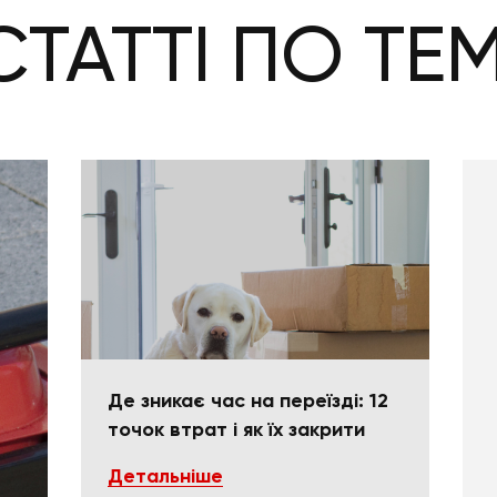
СТАТТІ ПО ТЕМ
Де зникає час на переїзді: 12
точок втрат і як їх закрити
Детальніше