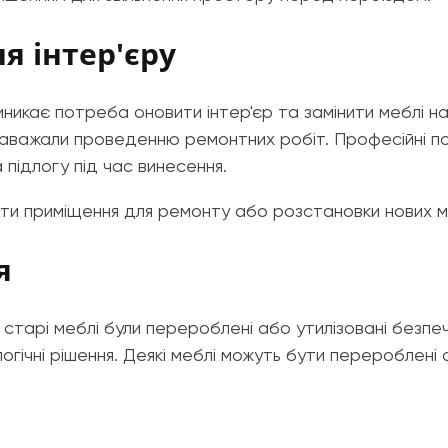
я інтер'єру
никає потреба оновити інтер'єр та замінити меблі на
заважали проведенню ремонтних робіт. Професійні п
 підлогу під час винесення.
нити приміщення для ремонту або розстановки нових м
я
 старі меблі були перероблені або утилізовані безп
логічні рішення. Деякі меблі можуть бути перероблені