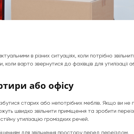
ктуальними в різних ситуаціях, коли потрібно звільни
ки, коли варто звернутися до фахівців для утилізації
артири або офісу
збутися старих або непотрібних меблів. Якщо ви не 
оможуть швидко звільнити приміщення та зробити пере
стійну утилізацію громіздких речей.
рішенням для звільнення простору перед переїздом.