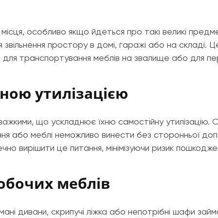
місця, особливо якщо йдеться про такі великі предме
 звільнення простору в домі, гаражі або на складі. 
в для транспортування меблів на звалище або для п
йною утилізацією
важкими, що ускладнює їхню самостійну утилізацію. 
ня або меблі неможливо винести без сторонньої допо
ечно вирішити це питання, мінімізуючи ризик пошкодж
робочих меблів
мані дивани, скрипучі ліжка або непотрібні шафи займ