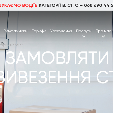
ШУКАЄМО ВОДІЇВ
КАТЕГОРІЇ В, С1, С —
068 690 44 
Вантажники
Тарифи
Упакування
Послуги
Про нас
тарих меблів?
О ЗАМОВЛЯТИ
ВИВЕЗЕННЯ С