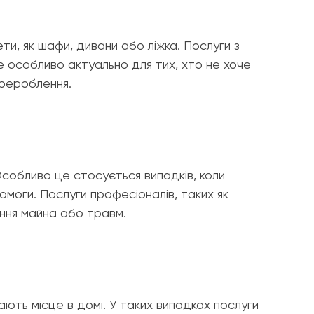
ти, як шафи, дивани або ліжка. Послуги з
Це особливо актуально для тих, хто не хоче
ерероблення.
Особливо це стосується випадків, коли
моги. Послуги професіоналів, таких як
ення майна або травм.
ають місце в домі. У таких випадках послуги