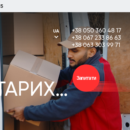
55
+38 050 360 48 17
UA
+38 067 233 86 63
+38 063 303 99 71
UA
Запитати
ТАРИХ
RU