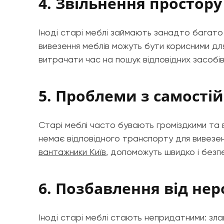
4. Звільнення простору
Іноді старі меблі займають занадто багато 
вивезення меблів можуть бути корисними для
витрачати час на пошук відповідних засобі
5. Проблеми з самості
Старі меблі часто бувають громіздкими та 
немає відповідного транспорту для вивезен
вантажники Київ
, допоможуть швидко і безп
6. Позбавлення від не
Іноді старі меблі стають непридатними: зла