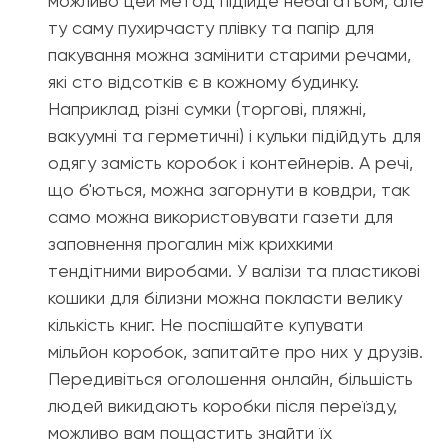
можливо цей метод підійде небагатьом, але
ту саму пухирчасту плівку та папір для
пакування можна замінити старими речами,
які сто відсотків є в кожному будинку.
Наприклад різні сумки (торгові, пляжні,
вакуумні та герметичні) і кульки підійдуть для
одягу замість коробок і контейнерів. А речі,
що б'ються, можна загорнути в ковдри, так
само можна використовувати газети для
заповнення прогалин між крихкими
тендітними виробами. У валізи та пластикові
кошики для білизни можна покласти велику
кількість книг. Не поспішайте купувати
мільйон коробок, запитайте про них у друзів.
Передивіться оголошення онлайн, більшість
людей викидають коробки після переїзду,
можливо вам пощастить знайти їх