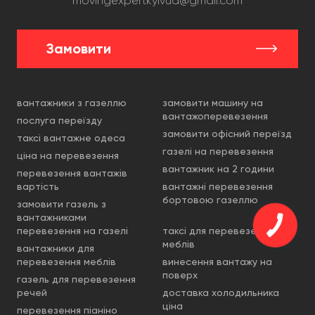
movingexpertkyivua@gmail.com
Замовити
вантажники з газеллю
замовити машину на
вантажоперевезення
послуга переїзду
замовити офісний переїзд
таксі вантажне одеса
газелі на перевезення
ціна на перевезення
вантажник на 2 години
перевезення вантажів
вартість
вантажні перевезення
бортовою газеллю
замовити газель з
вантажниками
перевезення на газелі
таксі для перевезення
меблів
вантажники для
перевезення меблів
винесення вантажу на
поверх
газель для перевезення
речей
доставка холодильника
ціна
перевезення піаніно