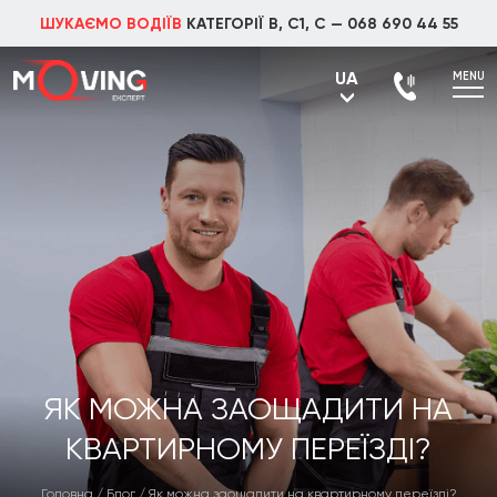
ШУКАЄМО ВОДІЇВ
КАТЕГОРІЇ В, С1, С —
068 690 44 55
UA
MENU
UA
RU
ЯК МОЖНА ЗАОЩАДИТИ НА
КВАРТИРНОМУ ПЕРЕЇЗДІ?
Головна
/
Блог
/
Як можна заощадити на квартирному переїзді?