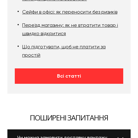
Сейфи в офісі: як переносити без ризиків
Переїзд магазину: як не втратити товар і
швидко відкритися
Що підготувати, щоб не платити за
простій
Всі статті
ПОШИРЕНІ ЗАПИТАННЯ
Чи можна замовити доставку вантажу