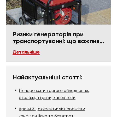
Ризики генераторів при
транспортуванні: що важливо
в пакуванні та фіксації
Детальніше
Найактуальніші статті:
Як перевезти торгове обладнання:
стелажі, вітрини, касові зони
Архіви й документи: як перевезти
конфіденційно та без втрат