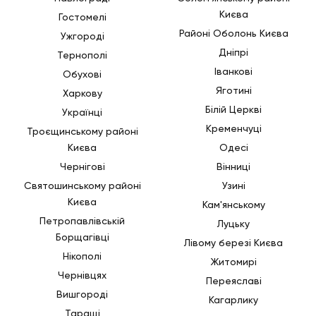
Києва
Гостомелі
Районі Оболонь Києва
Ужгороді
Дніпрі
Тернополі
Іванкові
Обухові
Яготині
Харкову
Білій Церкві
Українці
Кременчуці
Троєщинському районі
Києва
Одесі
Чернігові
Вінниці
Святошинському районі
Узині
Києва
Кам'янському
Петропавлівській
Луцьку
Борщагівці
Лівому березі Києва
Нікополі
Житомирі
Чернівцях
Переяславі
Вишгороді
Кагарлику
Таращі