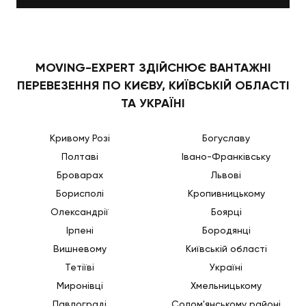
MOVING-EXPERT ЗДІЙСНЮЄ ВАНТАЖНІ
ПЕРЕВЕЗЕННЯ ПО КИЄВУ, КИЇВСЬКІЙ ОБЛАСТІ
ТА УКРАЇНІ
Кривому Розі
Богуславу
Полтаві
Івано-Франківську
Броварах
Львові
Борисполі
Кропивницькому
Олександрії
Боярці
Ірпені
Бородянці
Вишневому
Київській області
Тетіїві
Україні
Миронівці
Хмельницькому
Павлограді
Солом'янському районі