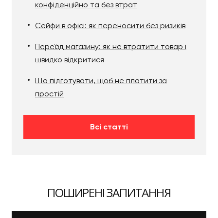
конфіденційно та без втрат
Сейфи в офісі: як переносити без ризиків
Переїзд магазину: як не втратити товар і
швидко відкритися
Що підготувати, щоб не платити за
простій
Всі статті
ПОШИРЕНІ ЗАПИТАННЯ