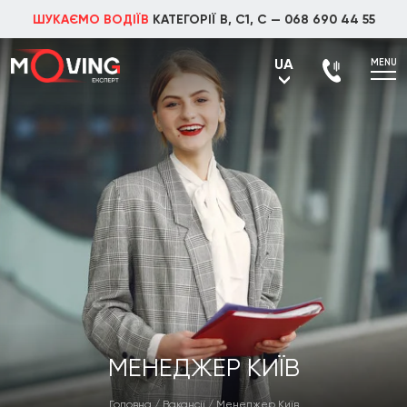
ШУКАЄМО ВОДІЇВ
КАТЕГОРІЇ В, С1, С —
068 690 44 55
UA
MENU
UA
RU
МЕНЕДЖЕР КИЇВ
Головна
/
Вакансії
/
Менеджер Київ