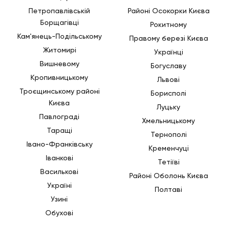
Петропавлівській
Районі Осокорки Києва
Борщагівці
Рокитному
Кам'янець-Подільському
Правому березі Києва
Житомирі
Українці
Вишневому
Богуславу
Кропивницькому
Львові
Троєщинському районі
Борисполі
Києва
Луцьку
Павлограді
Хмельницькому
Таращі
Тернополі
Івано-Франківську
Кременчуці
Іванкові
Тетіїві
Василькові
Районі Оболонь Києва
Україні
Полтаві
Узині
Обухові