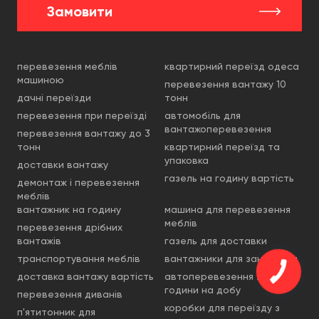
Замовити
перевезення меблів
квартирний переїзд одеса
машиною
перевезення вантажу 10
дачні переїзди
тонн
перевезення при переїзді
автомобіль для
вантажоперевезення
перевезення вантажу до 3
тонн
квартирний переїзд та
упаковка
доставки вантажу
газель на годину вартість
демонтаж і перевезення
меблів
вантажник на годину
машина для перевезення
меблів
перевезення дрібних
вантажів
газель для доставки
транспортування меблів
вантажники для занесення
доставка вантажу вартість
автоперевезення 24
години на добу
перевезення диванів
коробки для переїзду з
п'ятитонник для