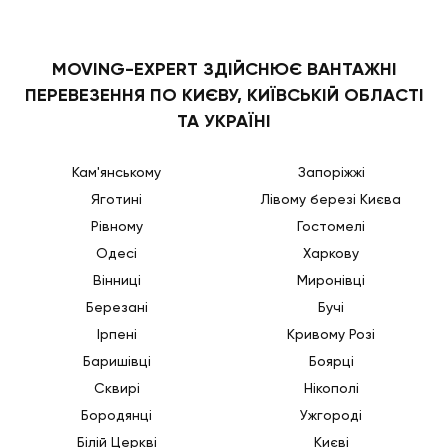
MOVING-EXPERT ЗДІЙСНЮЄ ВАНТАЖНІ
ПЕРЕВЕЗЕННЯ ПО КИЄВУ, КИЇВСЬКІЙ ОБЛАСТІ
ТА УКРАЇНІ
Кам'янському
Запоріжжі
Яготині
Лівому березі Києва
Рівному
Гостомелі
Одесі
Харкову
Вінниці
Миронівці
Березані
Бучі
Ірпені
Кривому Розі
Баришівці
Боярці
Сквирі
Нікополі
Бородянці
Ужгороді
Білій Церкві
Києві