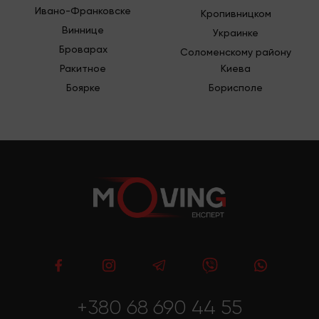
Ивано-Франковске
Кропивницком
Виннице
Украинке
Броварах
Соломенскому району
Ракитное
Киева
Боярке
Борисполе
+380 68 690 44 55