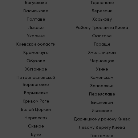
Богуславе
Тернополе
Василькове
Березани
Полтаве
Харькову
Львове
Району Троещина Киева
Украине
Фастове
Киевской области
Тараще
Кременчуге
Хмельницком
Обухове
Черновцах
Житомире
Узине
Петропавловской
Каменском
Борщаговке
Запорожье
Барышевке
Переяславе
Кривом Роге
Вишневом
Белой Церкви
Иванкове
Черкассах
Дарницкому району Киева
Сквире
Левому берегу Киева
Буче
Гостомеле