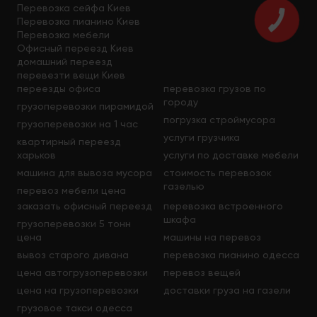
Перевозка сейфа Киев
Перевозка пианино Киев
Перевозка мебели
Офисный переезд Киев
домашний переезд
перевезти вещи Киев
переезды офиса
перевозка грузов по
городу
грузоперевозки пирамидой
погрузка строймусора
грузоперевозки на 1 час
услуги грузчика
квартирный переезд
харьков
услуги по доставке мебели
машина для вывоза мусора
стоимость перевозок
газелью
перевоз мебели цена
заказать офисный переезд
перевозка встроенного
шкафа
грузоперевозки 5 тонн
цена
машины на перевоз
вывоз старого дивана
перевозка пианино одесса
цена автогрузоперевозки
перевоз вещей
цена на грузоперевозки
доставки груза на газели
грузовое такси одесса