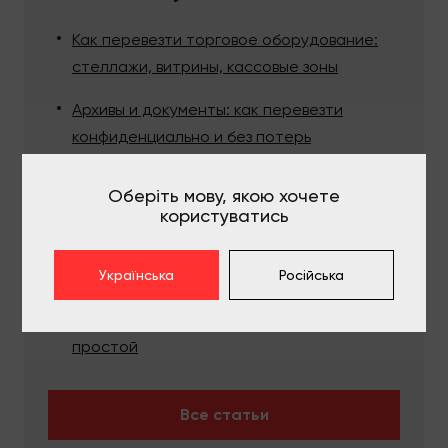
Как перевезти торговое оборудование:
стеллажи, витрины, кассовые зоны
Архивы и документы: как перевезти
конфиденциально и без потерь
Сейфы в офисе: как переносить без
Оберіть мову, якою хочете
рисков
користуватись
Переезд магазина: как не потерять товар
и быстро открыться
Українська
Російська
Что подготовить, чтобы не платить за
простой
Все статьи