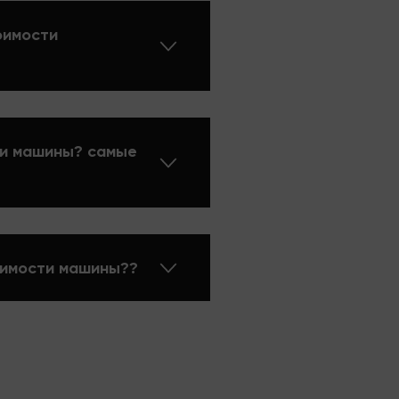
оимости
сти машины? самые
оимости машины??