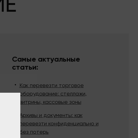
МЕ
Самые актуальные
статьи:
Как перевезти торговое
оборудование: стеллажи,
витрины, кассовые зоны
Архивы и документы: как
перевезти конфиденциально и
без потерь