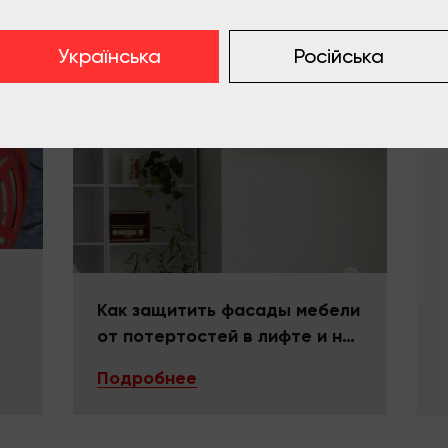
Українська
Російська
Как защитить фасады мебели
от потертостей в лифте и на
поворотах
Подробнее