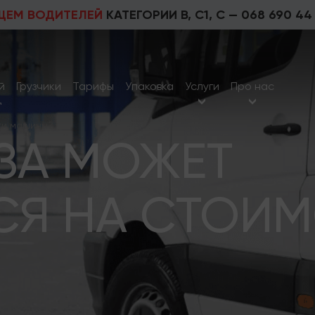
ЩЕМ ВОДИТЕЛЕЙ
КАТЕГОРИИ В, С1, С —
068 690 44
й
Грузчики
Тарифы
Упаковка
Услуги
Про нас
д
сти машины?
УЗА МОЖЕТ
СЯ НА СТОИ