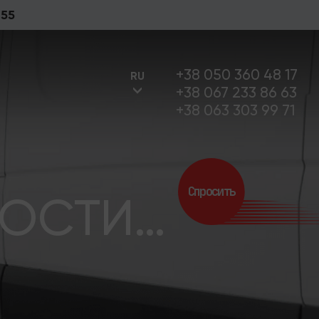
 55
+38 050 360 48 17
RU
+38 067 233 86 63
+38 063 303 99 71
UA
Спросить
МОСТИ
RU