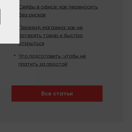
Сейфы в офисе: как переносить
без рисков
Переезд магазина: как не
потерять товар и быстро
открыться
Что подготовить, чтобы не
платить за простой
Все статьи