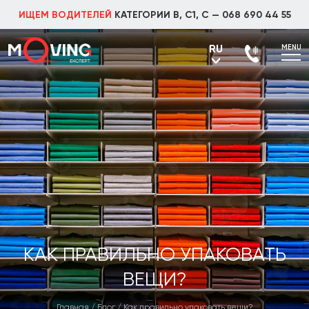
ИЩЕМ ВОДИТЕЛЕЙ
КАТЕГОРИИ В, С1, С —
068 690 44 55
RU
MENU
UA
RU
КАК ПРАВИЛЬНО УПАКОВАТЬ
ВЕЩИ?
Главная
/
Блог
/
Как правильно упаковать вещи?