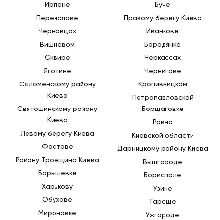
Ирпене
Буче
Переяславе
Правому берегу Киева
Черновцах
Иванкове
Вишневом
Бородянке
Сквире
Черкассах
Яготине
Чернигове
Соломенскому району
Кропивницком
Киева
Петропавловской
Святошинскому району
Борщаговке
Киева
Ровно
Левому берегу Киева
Киевской области
Фастове
Дарницкому району Киева
Району Троещина Киева
Вышгороде
Барышевке
Борисполе
Харькову
Узине
Обухове
Тараще
Мироновке
Ужгороде