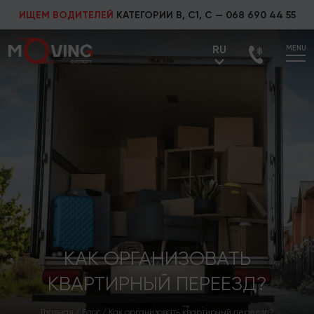
ИЩЕМ ВОДИТЕЛЕЙ
КАТЕГОРИИ В, С1, С —
068 690 44 55
RU
MENU
UA
RU
КАК ОРГАНИЗОВАТЬ
КВАРТИРНЫЙ ПЕРЕЕЗД?
Главная
/
Блог
/
Как организовать квартирный переезд?