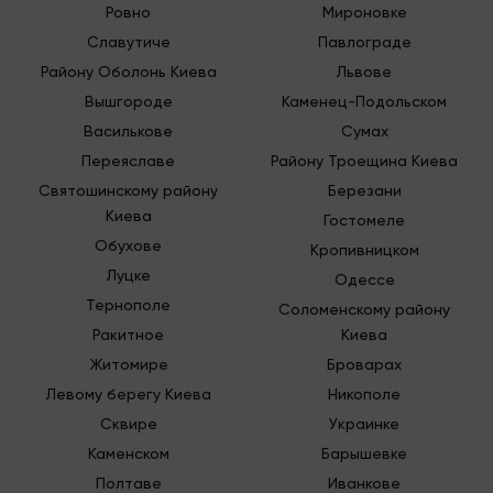
Ровно
Мироновке
Славутиче
Павлограде
Району Оболонь Киева
Львове
Вышгороде
Каменец-Подольском
Василькове
Сумах
Переяславе
Району Троещина Киева
Святошинскому району
Березани
Киева
Гостомеле
Обухове
Кропивницком
Луцке
Одессе
Тернополе
Соломенскому району
Ракитное
Киева
Житомире
Броварах
Левому берегу Киева
Никополе
Сквире
Украинке
Каменском
Барышевке
Полтаве
Иванкове