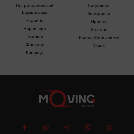
Петропавловской
Богуславе
Борщаговке
Запорожье
Украине
Ирпене
Чернигове
Яготине
Тараще
Ивано-Франковске
Фастове
Узине
Виннице