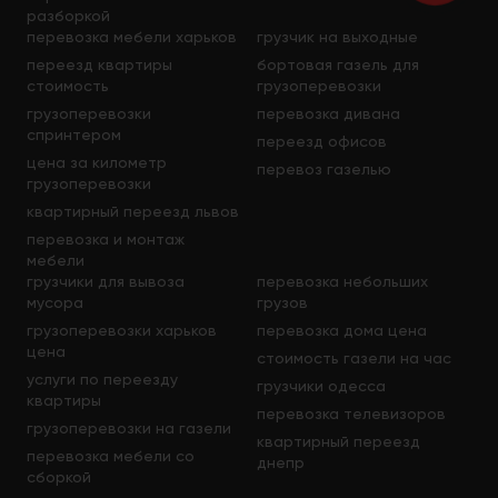
разборкой
перевозка мебели харьков
грузчик на выходные
переезд квартиры
бортовая газель для
стоимость
грузоперевозки
грузоперевозки
перевозка дивана
спринтером
переезд офисов
цена за километр
перевоз газелью
грузоперевозки
квартирный переезд львов
перевозка и монтаж
мебели
грузчики для вывоза
перевозка небольших
мусора
грузов
грузоперевозки харьков
перевозка дома цена
цена
стоимость газели на час
услуги по переезду
грузчики одесса
квартиры
перевозка телевизоров
грузоперевозки на газели
квартирный переезд
перевозка мебели со
днепр
сборкой