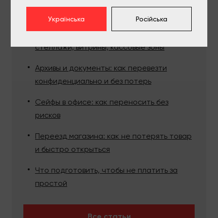
Самые актуальные статьи:
Українська
Російська
Как перевезти торговое оборудование:
стеллажи, витрины, кассовые зоны
Архивы и документы: как перевезти
конфиденциально и без потерь
Сейфы в офисе: как переносить без
рисков
Переезд магазина: как не потерять товар
и быстро открыться
Что подготовить, чтобы не платить за
простой
Все статьи