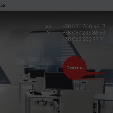
 55
+38 050 360 48 17
RU
+38 067 233 86 63
+38 063 303 99 71
А
UA
Спросить
RU