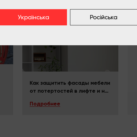
Українська
Російська
Как защитить фасады мебели
от потертостей в лифте и на
поворотах
Подробнее