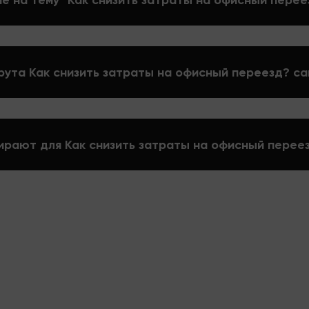
е на тему "Как снизить затраты на офисный перее
рута Как снизить затраты на офисный переезд? с
ирают для Как снизить затраты на офисный перее