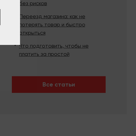
без рисков
Переезд магазина: как не
потерять товар и быстро
открыться
Что подготовить, чтобы не
платить за простой
Все статьи