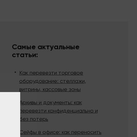
Самые актуальные
статьи:
Как перевезти торговое
оборудование: стеллажи,
витрины, кассовые зоны
Архивы и документы: как
перевезти конфиденциально и
без потерь
Сейфы в офисе: как переносить