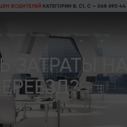
ЩЕМ ВОДИТЕЛЕЙ
КАТЕГОРИИ В, С1, С —
068 690 44
й
Грузчики
Тарифы
Упаковка
Услуги
Про нас
д
Ь ЗАТРАТЫ Н
ЕРЕЕЗД?