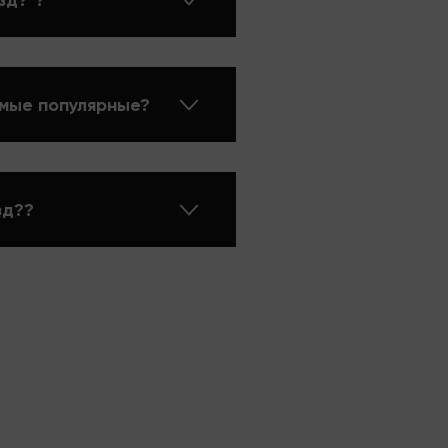
зд?"?
амые популярные?
зд??