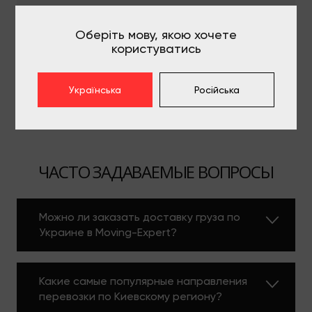
Что подготовить, чтобы не платить за
простой
Оберіть мову, якою хочете
користуватись
Все статьи
Українська
Російська
ЧАСТО ЗАДАВАЕМЫЕ ВОПРОСЫ
Можно ли заказать доставку груза по
Украине в Moving-Expert?
Какие самые популярные направления
перевозки по Киевскому региону?