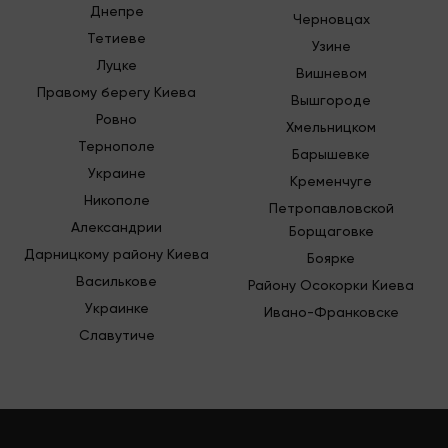
Днепре
Черновцах
Тетиеве
Узине
Луцке
Вишневом
Правому берегу Киева
Вышгороде
Ровно
Хмельницком
Тернополе
Барышевке
Украине
Кременчуге
Никополе
Петропавловской
Александрии
Борщаговке
Дарницкому району Киева
Боярке
Василькове
Району Осокорки Киева
Украинке
Ивано-Франковске
Славутиче