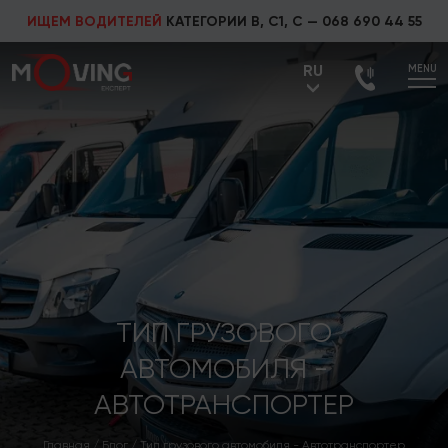
ИЩЕМ ВОДИТЕЛЕЙ
КАТЕГОРИИ В, С1, С —
068 690 44 55
RU
MENU
UA
RU
ТИП ГРУЗОВОГО
АВТОМОБИЛЯ -
АВТОТРАНСПОРТЕР
Главная
/
Блог
/
Тип грузового автомобиля - Автотранспортер