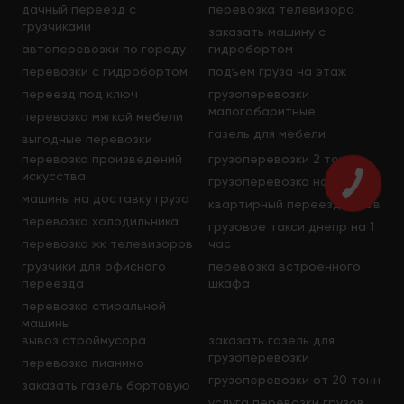
дачный переезд с
перевозка телевизора
грузчиками
заказать машину с
автоперевозки по городу
гидробортом
перевозки с гидробортом
подъем груза на этаж
переезд под ключ
грузоперевозки
малогабаритные
перевозка мягкой мебели
газель для мебели
выгодные перевозки
перевозка произведений
грузоперевозки 2 тонны
искусства
грузоперевозка на час
машины на доставку груза
квартирный переезд львов
перевозка холодильника
грузовое такси днепр на 1
перевозка жк телевизоров
час
грузчики для офисного
перевозка встроенного
переезда
шкафа
перевозка стиральной
машины
вывоз строймусора
заказать газель для
грузоперевозки
перевозка пианино
грузоперевозки от 20 тонн
заказать газель бортовую
услуга перевозки грузов