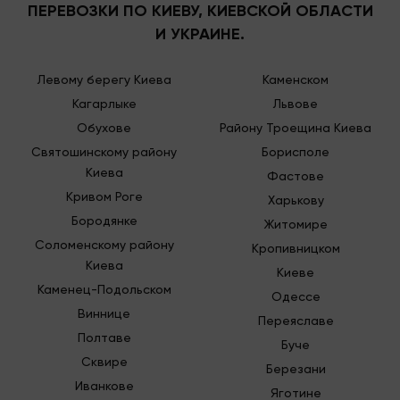
ПЕРЕВОЗКИ ПО КИЕВУ, КИЕВСКОЙ ОБЛАСТИ
И УКРАИНЕ.
Левому берегу Киева
Каменском
Кагарлыке
Львове
Обухове
Району Троещина Киева
Святошинскому району
Борисполе
Киева
Фастове
Кривом Роге
Харькову
Бородянке
Житомире
Соломенскому району
Кропивницком
Киева
Киеве
Каменец-Подольском
Одессе
Виннице
Переяславе
Полтаве
Буче
Сквире
Березани
Иванкове
Яготине