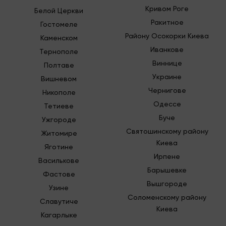
Кривом Роге
Белой Церкви
Ракитное
Гостомеле
Району Осокорки Киева
Каменском
Иванкове
Тернополе
Виннице
Полтаве
Украине
Вишневом
Чернигове
Никополе
Одессе
Тетиеве
Буче
Ужгороде
Святошинскому району
Житомире
Киева
Яготине
Ирпене
Василькове
Барышевке
Фастове
Вышгороде
Узине
Соломенскому району
Славутиче
Киева
Кагарлыке