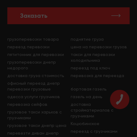
Заказать
грузоперевозки товара
поднятие груза
переезд перевозки
цена на перевозки грузов
пятитонник для перевозки
такси для перевозки
холодильника
грузоперевозки днепр
недорого
переезд под ключ
доставка груза стоимость
перевозка для переезда
офисный переезд днепр
перевозки грузовые
бортовая газель
одесса услуги грузчиков
газель на день
перевозка сейфов
доставка
стройматериалов с
грузовое такси харьков с
грузчиквми
грузчиками
Коцюбинское
грузовое такси днепр цена
переезд с грузчиками
перевезти диван днепр