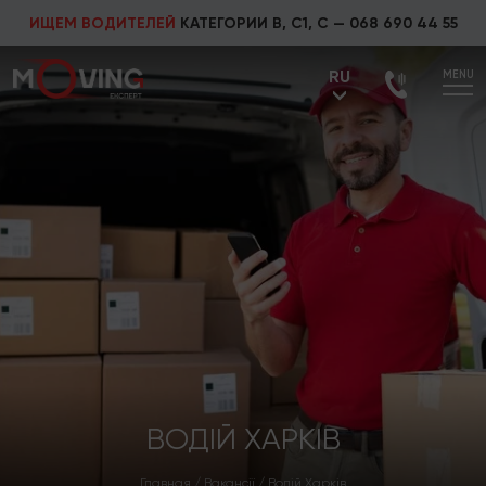
ИЩЕМ ВОДИТЕЛЕЙ
КАТЕГОРИИ В, С1, С —
068 690 44 55
RU
MENU
UA
RU
ВОДІЙ ХАРКІВ
Главная
/
Вакансії
/
Водій Харків