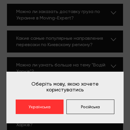
Можно ли заказать доставку груза по
Украине в Moving-Expert?
Какие самые популярные направления
перевозки по Киевскому региону?
Можно ли узнать больше на тему "Водій
Харків"?
Оберіть мову, якою хочете
користуватись
Какие услуги для маршрута Водій
Харків самые популярные?
Українська
Російська
Какие автомобили выбирают для Водій
Харків?