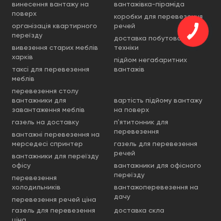
винесення вантажу на
вантажівка-піраміда
поверх
коробки для перевезення
організація квартирного
речей
переїзду
доставка побутової
вивезення старих меблів
техніки
харків
підйом негабаритних
таксі для перевезення
вантажів
меблів
перевезення столу
вантажники для
вартість підйому вантажу
завантаження меблів
на поверх
газель на доставку
п'ятитонник для
перевезення
вантажні перевезення на
мерседесі спринтер
газель для перевезення
речей
вантажники для переїзду
офісу
вантажники для офісного
переїзду
перевезення
холодильників
вантажоперевезення на
дачу
перевезення речей ціна
газель для перевезення
доставка скла
ціна