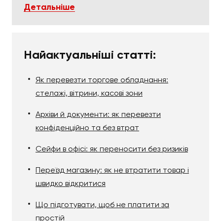
Детальніше
Найактуальніші статті:
Як перевезти торгове обладнання:
стелажі, вітрини, касові зони
Архіви й документи: як перевезти
конфіденційно та без втрат
Сейфи в офісі: як переносити без ризиків
Переїзд магазину: як не втратити товар і
швидко відкритися
Що підготувати, щоб не платити за
простій