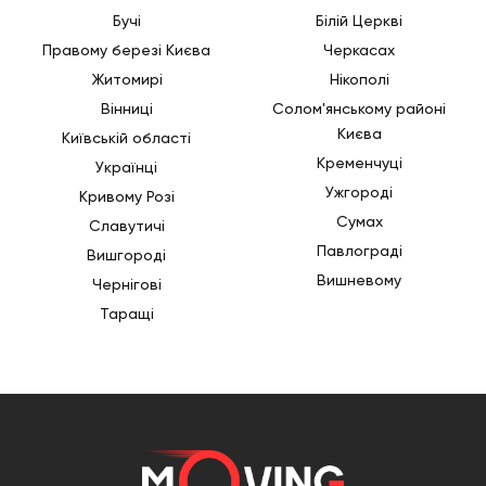
Бучі
Білій Церкві
Правому березі Києва
Черкасах
Житомирі
Нікополі
Вінниці
Солом'янському районі
Києва
Київській області
Кременчуці
Українці
Ужгороді
Кривому Розі
Сумах
Славутичі
Павлограді
Вишгороді
Вишневому
Чернігові
Таращі