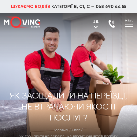
ШУКАЄМО ВОДІЇВ
КАТЕГОРІЇ В, С1, С —
068 690 44 55
UA
MENU
UA
RU
ЯК ЗАОЩАДИТИ НА ПЕРЕЇЗДІ,
НЕ ВТРАЧАЮЧИ ЯКОСТІ
ПОСЛУГ?
Головна
/
Блог
/
Як заощадити на переїзді, не втрачаючи якості послуг?