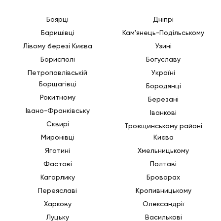
Боярці
Дніпрі
Баришівці
Кам'янець-Подільському
Лівому березі Києва
Узині
Борисполі
Богуславу
Петропавлівській
Україні
Борщагівці
Бородянці
Рокитному
Березані
Івано-Франківську
Іванкові
Сквирі
Троєщинському районі
Миронівці
Києва
Яготині
Хмельницькому
Фастові
Полтаві
Кагарлику
Броварах
Переяславі
Кропивницькому
Харкову
Олександрії
Луцьку
Василькові