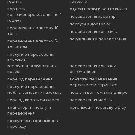
годину
газеллю
вартість
одеса послуги вантажників
вантажоперевезення на 1
перевезення квартир
годину
послуги з доставки
перевезення вантажу 10
перевезення вантажів
тонн
пакування та перевезення
перевезення вантажу 5-
тонником
послуги з перевезення
вантажів
коробки для зберігання
перевезення вантажу
великі
автомобілем
переїзд перевезення
вантажні перевезення
мерседесом спринтер
послуги з перевезення
меблів замовити газельку
послуги вантажників дніпро
переїзд квартири одеса
перевезення меблів
транспортні послуги
організація переїзду офісу
перевезення
послуги вантажників для
переїзду