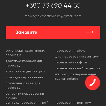
+380 73 690 44 55
movingexpertkyivua@gmail.com
Замовити
організація квартирних
перевезення ліжка
переїздів
ціна перевезення вантажу
доставка коробок для
перевезення офісів
переїзду
перевезення меблів дніпро
вантажники дніпро ціна
машина для перевезення
таксі для перевезення
будматеріалів
пакування речей для
переїзду
замовити перевезення
піаніно
вантажоперевезення на 1
перевезення вантажу