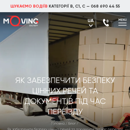
ШУКАЄМО ВОДІЇВ
КАТЕГОРІЇ В, С1, С —
068 690 44 55
UA
MENU
UA
RU
ЯК ЗАБЕЗПЕЧИТИ БЕЗПЕКУ
ЦІННИХ РЕЧЕЙ ТА
ДОКУМЕНТІВ ПІД ЧАС
ПЕРЕЇЗДУ
Головна
/
Блог
/
Як забезпечити безпеку цінних речей та документів під час переїзду