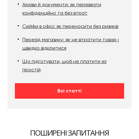
Архіви й документи: як перевезти
конфіденційно та без втрат
Сейфи в офісі: як переносити без ризиків
Переїзд магазину: як не втратити товар і
швидко відкритися
Що підготувати, щоб не платити за
простій
Всі статті
ПОШИРЕНІ ЗАПИТАННЯ