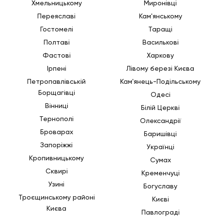
Хмельницькому
Миронівці
Переяславі
Кам'янському
Гостомелі
Таращі
Полтаві
Василькові
Фастові
Харкову
Ірпені
Лівому березі Києва
Петропавлівській
Кам'янець-Подільському
Борщагівці
Одесі
Вінниці
Білій Церкві
Тернополі
Олександрії
Броварах
Баришівці
Запоріжжі
Українці
Кропивницькому
Сумах
Сквирі
Кременчуці
Узині
Богуславу
Троєщинському районі
Києві
Києва
Павлограді