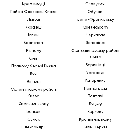
Кременчуці
Славутичі
Районі Осокорки Києва
Обухові
Львові
Івано-Франківську
Українці
Кам'янському
Ірпені
Черкасах
Борисполі
Запоріжжі
Рівному
Святошинському районі
Києва
Києві
Баришівці
Правому березі Києва
Ужгороді
Бучі
Кагарлику
Вінниці
Павлограді
Солом'янському районі
Києва
Полтаві
Хмельницькому
Луцьку
Іванкові
Харкову
Сумах
Кропивницькому
Олександрії
Білій Церкві