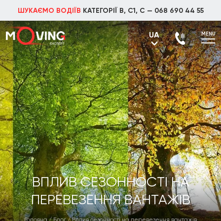
ШУКАЄМО ВОДІЇВ
КАТЕГОРІЇ В, С1, С —
068 690 44 55
UA
MENU
UA
RU
ВПЛИВ СЕЗОННОСТІ НА
ПЕРЕВЕЗЕННЯ ВАНТАЖІВ
Головна
/
Блог
/
Вплив сезонності на перевезення вантажів