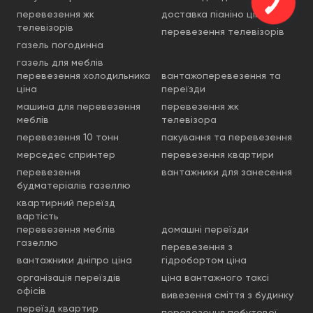
перевезення жк
доставка піаніно ціна
телевізорів
перевезення телевізорів
газель погодинна
газель для меблів
перевезення холодильника
вантажоперевезення та
ціна
переїзди
машина для перевезення
перевезення жк
меблів
телевізора
перевезення 10 тонн
пакування та перевезення
мерседес спринтер
перевезення квартири
перевезення
вантажники для занесення
будматеріалів газеллю
квартирний переїзд
вартість
перевезення меблів
домашні переїзди
газеллю
перевезення з
вантажники дніпро ціна
гідробортом ціна
організація переїздів
ціна вантажного таксі
офісів
вивезення сміття з будинку
переїзд квартир
перевезення побутової