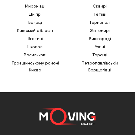
Миронівці
Сквирі
Дніпрі
Тетіїві
Боярці
Тернополі
Київській області
Житомирі
Яготині
Вишгороді
Нікополі
Узині
Василькові
Таращі
Троєщинському районі
Петропавлівській
Києва
Борщагівці