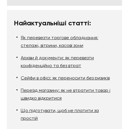
Найактуальніші статті:
Як перевезти торгове обладнання:
стелажі, вітрини, касові зони
Архіви й документи: як перевезти
конфіденційно та без втрат
Сейфи в офісі: як переносити без ризиків
Переїзд магазину: як не втратити товар і
швидко відкритися
Що підготувати, щоб не платити за
простій