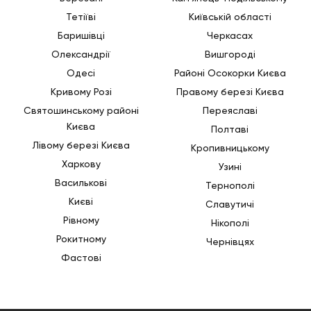
Тетіїві
Київській області
Баришівці
Черкасах
Олександрії
Вишгороді
Одесі
Районі Осокорки Києва
Кривому Розі
Правому березі Києва
Святошинському районі
Переяславі
Києва
Полтаві
Лівому березі Києва
Кропивницькому
Харкову
Узині
Василькові
Тернополі
Києві
Славутичі
Рівному
Нікополі
Рокитному
Чернівцях
Фастові