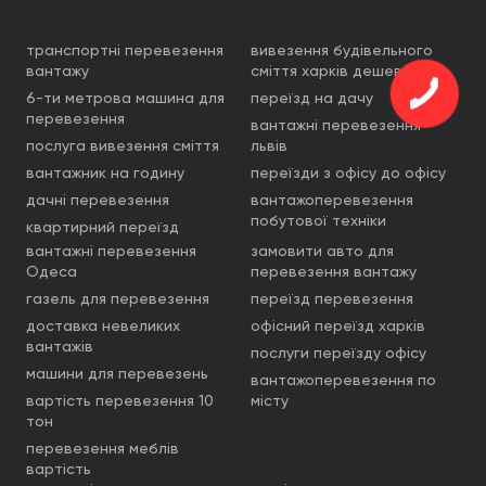
транспортні перевезення
вивезення будівельного
вантажу
сміття харків дешево
6-ти метрова машина для
переїзд на дачу
перевезення
вантажні перевезення
послуга вивезення сміття
львів
вантажник на годину
переїзди з офісу до офісу
дачні перевезення
вантажоперевезення
побутової техніки
квартирний переїзд
вантажні перевезення
замовити авто для
Одеса
перевезення вантажу
газель для перевезення
переїзд перевезення
доставка невеликих
офісний переїзд харків
вантажів
послуги переїзду офісу
машини для перевезень
вантажоперевезення по
вартість перевезення 10
місту
тон
перевезення меблів
вартість