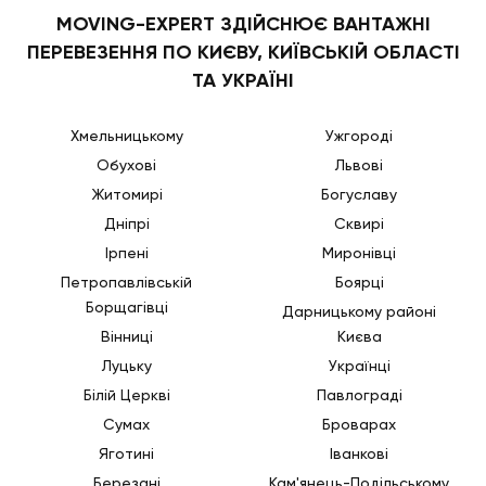
MOVING-EXPERT ЗДІЙСНЮЄ ВАНТАЖНІ
ПЕРЕВЕЗЕННЯ ПО КИЄВУ, КИЇВСЬКІЙ ОБЛАСТІ
ТА УКРАЇНІ
Хмельницькому
Ужгороді
Обухові
Львові
Житомирі
Богуславу
Дніпрі
Сквирі
Ірпені
Миронівці
Петропавлівській
Боярці
Борщагівці
Дарницькому районі
Вінниці
Києва
Луцьку
Українці
Білій Церкві
Павлограді
Сумах
Броварах
Яготині
Іванкові
Березані
Кам'янець-Подільському