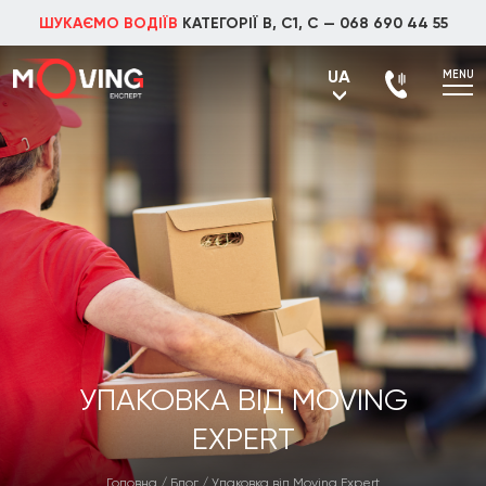
ШУКАЄМО ВОДІЇВ
КАТЕГОРІЇ В, С1, С —
068 690 44 55
UA
MENU
UA
RU
УПАКОВКА ВІД MOVING
EXPERT
Головна
/
Блог
/
Упаковка від Moving Expert