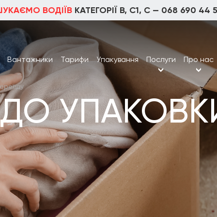
ШУКАЄМО ВОДІЇВ
КАТЕГОРІЇ В, С1, С —
068 690 44 
Вантажники
Тарифи
Упакування
Послуги
Про нас
переїзду
ДО УПАКОВК