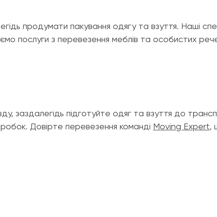
егідь продумати пакування одягу та взуття. Наші сп
уємо послуги з перевезення меблів та особистих ре
ду, заздалегідь підготуйте одяг та взуття до транс
коробок. Довірте перевезення команді
Moving Expert
,