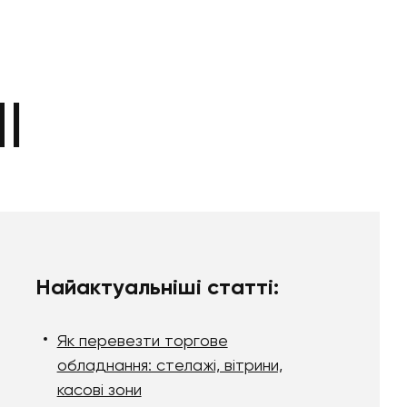
І
Найактуальніші статті:
Як перевезти торгове
обладнання: стелажі, вітрини,
касові зони