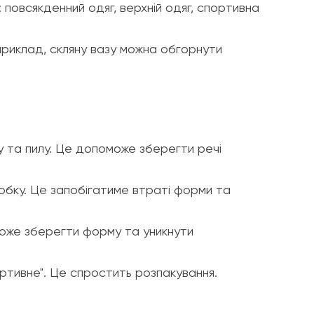
: повсякденний одяг, верхній одяг, спортивна
приклад, скляну вазу можна обгорнути
у та пилу. Це допоможе зберегти речі
обку. Це запобігатиме втраті форми та
може зберегти форму та уникнути
портивне". Це спростить розпакування.