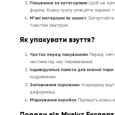
Пакування за категоріями
Щоб не заплу
форма. Кожну групу упакуйте окремо т
М’які матеріали як захист
Загортайте к
товстим светром.
Як упакувати взуття?
Чистка перед пакуванням
Перед тим як
чистими під час перевезення.
Індивідуальні пакети для кожної пари
подряпинам.
Заповнення порожнин
Усередину взутт
деформації.
Маркування коробок
Підпишіть кожну к
Поради від Мувінг Експерт