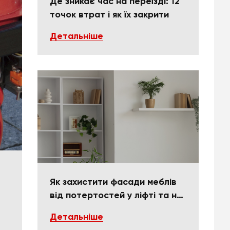
Де зникає час на переїзді: 12
точок втрат і як їх закрити
Детальніше
Як захистити фасади меблів
від потертостей у ліфті та на
поворотах
Детальніше