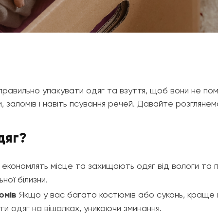
 правильно упакувати одяг та взуття, щоб вони не по
заломів і навіть псування речей. Давайте розглянем
дяг?
економлять місце та захищають одяг від вологи та п
ної білизни.
юмів
Якщо у вас багато костюмів або суконь, краще 
 одяг на вішалках, уникаючи зминання.