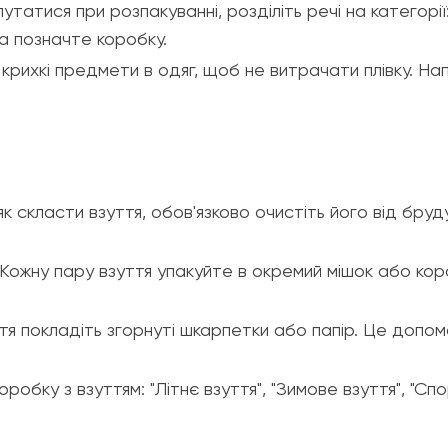
татися при розпакуванні, розділіть речі на категорії
а позначте коробку.
рихкі предмети в одяг, щоб не витрачати плівку. На
 скласти взуття, обов'язково очистіть його від бруд
Кожну пару взуття упакуйте в окремий мішок або кор
я покладіть згорнуті шкарпетки або папір. Це допо
оробку з взуттям: "Літнє взуття", "Зимове взуття", "С