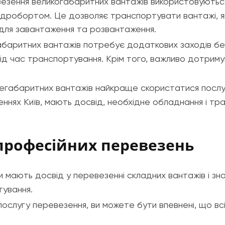
езення великогабаритних вантажів використовуються
 гідробортом. Це дозволяє транспортувати вантажі, 
для завантаження та розвантаження.
аритних вантажів потребує додаткових заходів безп
під час транспортування. Крім того, важливо дотрим
егабаритних вантажів найкраще скористатися послуг
ннях Київ, мають досвід, необхідне обладнання і тр
професійних перевезень
ки мають досвід у перевезенні складних вантажів і зн
тування.
послугу перевезення, ви можете бути впевнені, що всі