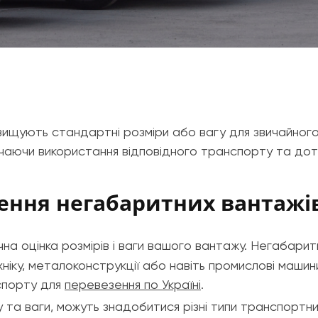
евищують стандартні розміри або вагу для звичайног
ючаючи використання відповідного транспорту та дот
ення негабаритних вантажі
а оцінка розмірів і ваги вашого вантажу. Негабарит
хніку, металоконструкції або навіть промислові маши
спорту для
перевезення по Україні
.
 та ваги, можуть знадобитися різні типи транспортни