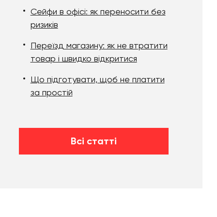
Сейфи в офісі: як переносити без
ризиків
Переїзд магазину: як не втратити
товар і швидко відкритися
Що підготувати, щоб не платити
за простій
Всі статті