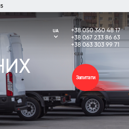
55
+38 050 360 48 17
UA
+38 067 233 86 63
+38 063 303 99 71
НИХ
UA
Запитати
RU