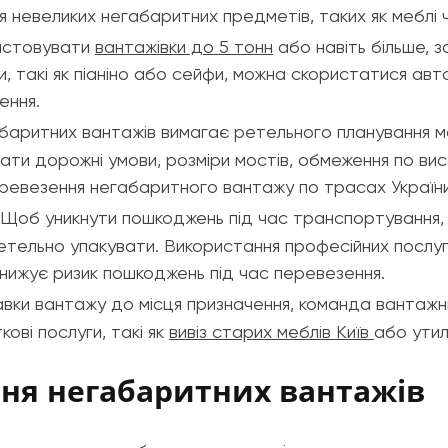
 невеликих негабаритних предметів, таких як меблі ч
ристовувати
вантажівки до 5 тонн
або навіть більше, 
, такі як піаніно або сейфи, можна скористатися авт
ення.
аритних вантажів вимагає ретельного планування 
ати дорожні умови, розміри мостів, обмеження по вис
еревезення негабаритного вантажу по трасах України
Щоб уникнути пошкоджень під час транспортування, 
 ретельно упакувати. Використання професійних послу
нижує ризик пошкоджень під час перевезення.
вки вантажу до місця призначення, команда вантажн
ові послуги, такі як
вивіз старих меблів Київ
або утил
ння негабаритних вантажів