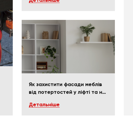
Детальніше
Як захистити фасади меблів
від потертостей у ліфті та на
поворотах
Детальніше