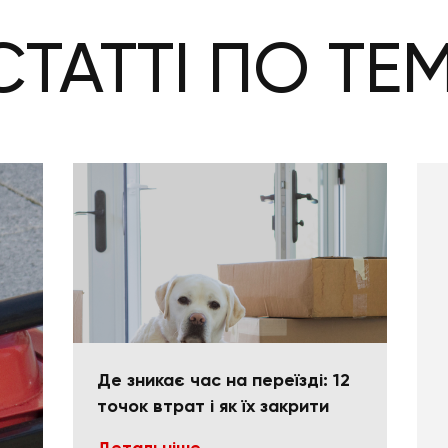
СТАТТІ ПО ТЕМ
Де зникає час на переїзді: 12
точок втрат і як їх закрити