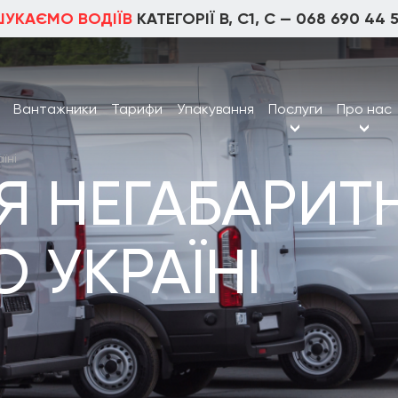
ШУКАЄМО ВОДІЇВ
КАТЕГОРІЇ В, С1, С —
068 690 44 
Вантажники
Тарифи
Упакування
Послуги
Про нас
їні
Я НЕГАБАРИТ
 УКРАЇНІ