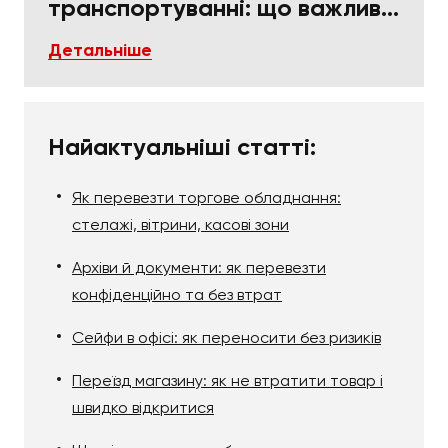
транспортуванні: що важливо
в пакуванні та фіксації
Детальніше
Найактуальніші статті:
Як перевезти торгове обладнання:
стелажі, вітрини, касові зони
Архіви й документи: як перевезти
конфіденційно та без втрат
Сейфи в офісі: як переносити без ризиків
Переїзд магазину: як не втратити товар і
швидко відкритися