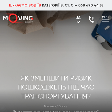
ШУКАЄМО ВОДІЇВ
КАТЕГОРІЇ В, С1, С —
068 690 44 55
UA
MENU
UA
RU
ЯК ЗМЕНШИТИ РИЗИК
ПОШКОДЖЕНЬ ПІД ЧАС
ТРАНСПОРТУВАННЯ?
Головна
/
Блог
/
Як зменшити ризик пошкоджень під час транспортування?