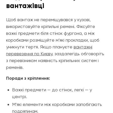
вантажівці
Щоб вантаж не переміщувався у кузові,
використовуйте кріпильні ремені. Фіксуйте
важкі предмети біля стінок фургона, а між
коробками розміщуйте м’які прокладки, щоб
уникнути тертя. Якщо плануєте
вантажні
перевезення по Києву
, заздалегідь обговоріть
з перевізником наявність кріпильних систем і
ременів.
Поради з кріплення:
Важкі предмети — до стінок, легкі — у
центрі.
М’які елементи між коробками запобігають
подряпинам.