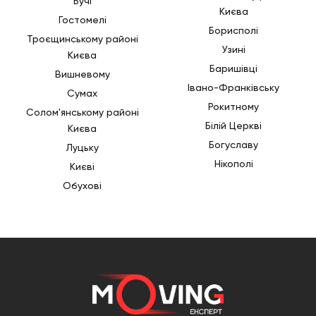
Бучі
Києва
Гостомелі
Борисполі
Троєщинському районі
Узині
Києва
Баришівці
Вишневому
Івано-Франківську
Сумах
Рокитному
Солом'янському районі
Білій Церкві
Києва
Богуславу
Луцьку
Нікополі
Києві
Обухові