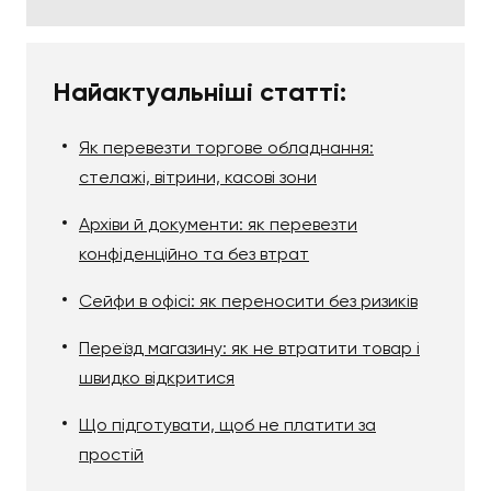
Найактуальніші статті:
Як перевезти торгове обладнання:
стелажі, вітрини, касові зони
Архіви й документи: як перевезти
конфіденційно та без втрат
Сейфи в офісі: як переносити без ризиків
Переїзд магазину: як не втратити товар і
швидко відкритися
Що підготувати, щоб не платити за
простій