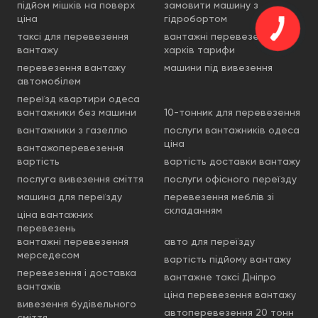
підйом мішків на поверх
замовити машину з
ціна
гідробортом
таксі для перевезення
вантажні перевезення
вантажу
харків тарифи
перевезення вантажу
машини під вивезення
автомобілем
переїзд квартири одеса
вантажники без машини
10-тонник для перевезення
вантажники з газеллю
послуги вантажників одеса
ціна
вантажоперевезення
вартість
вартість доставки вантажу
послуга вивезення сміття
послуги офісного переїзду
машина для переїзду
перевезення меблів зі
складанням
ціна вантажних
перевезень
вантажні перевезення
авто для переїзду
мерседесом
вартість підйому вантажу
перевезення і доставка
вантажне таксі Дніпро
вантажів
ціна перевезення вантажу
вивезення будівельного
автоперевезення 20 тонн
сміття