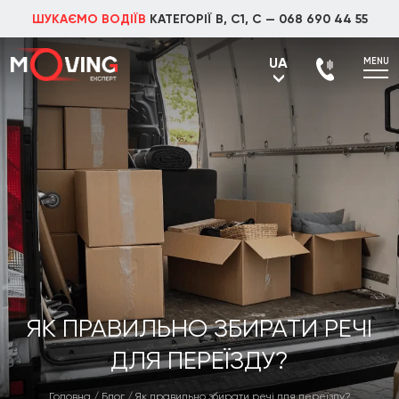
ШУКАЄМО ВОДІЇВ
КАТЕГОРІЇ В, С1, С —
068 690 44 55
UA
MENU
UA
RU
ЯК ПРАВИЛЬНО ЗБИРАТИ РЕЧІ
ДЛЯ ПЕРЕЇЗДУ?
Головна
/
Блог
/
Як правильно збирати речі для переїзду?