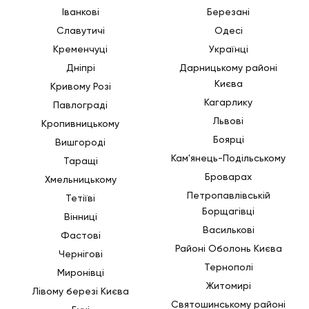
Іванкові
Березані
Славутичі
Одесі
Кременчуці
Українці
Дніпрі
Дарницькому районі
Києва
Кривому Розі
Кагарлику
Павлограді
Львові
Кропивницькому
Боярці
Вишгороді
Кам'янець-Подільському
Таращі
Броварах
Хмельницькому
Петропавлівській
Тетіїві
Борщагівці
Вінниці
Василькові
Фастові
Районі Оболонь Києва
Чернігові
Тернополі
Миронівці
Житомирі
Лівому березі Києва
Святошинському районі