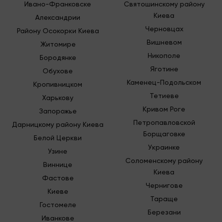
Ивано-Франковске
Святошинскому району
Киева
Александрии
Черновцах
Району Осокорки Киева
Вишневом
Житомире
Никополе
Бородянке
Яготине
Обухове
Каменец-Подольском
Кропивницком
Тетиеве
Харькову
Кривом Роге
Запорожье
Петропавловской
Дарницкому району Киева
Борщаговке
Белой Церкви
Украинке
Узине
Соломенскому району
Виннице
Киева
Фастове
Чернигове
Киеве
Тараще
Гостомеле
Березани
Иванкове