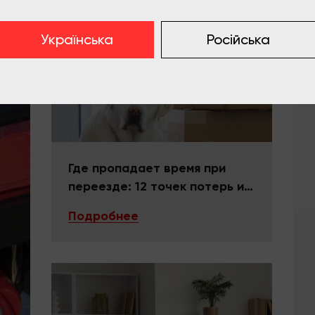
Українська
Російська
Где пропадает время при
переезде: 12 точек потерь и
как их закрыть
Подробнее