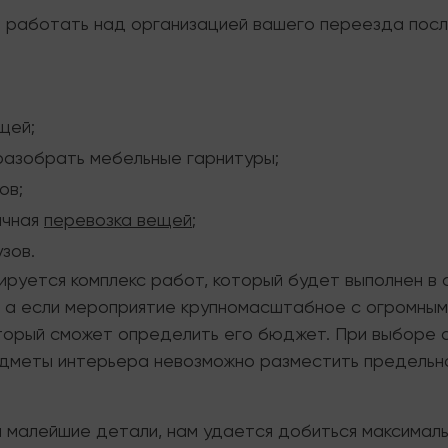
 работать над организацией вашего переезда после
щей;
разобрать мебельные гарнитуры;
ов;
ачная
перевозка вещей
;
зов.
ируется комплекс работ, который будет выполнен в
а если мероприятие крупномасштабное с огромным 
торый сможет определить его бюджет. При выборе 
едметы интерьера невозможно разместить предельно
й малейшие детали, нам удается добиться максимал