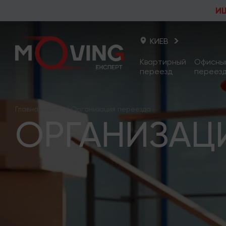
И
КИЕВ
Квартирный
Офисны
переезд
переез
Киев
Главная
/
Блог
/
Организация переезда
Одесса
ОРГАНИЗАЦИ
Львов
Харьков
Днепр