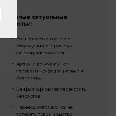
Самые актуальные
статьи:
Как перевезти торговое
оборудование: стеллажи,
витрины, кассовые зоны
Архивы и документы: как
перевезти конфиденциально и
без потерь
Сейфы в офисе: как переносить
без рисков
Переезд магазина: как не
потерять товар и быстро