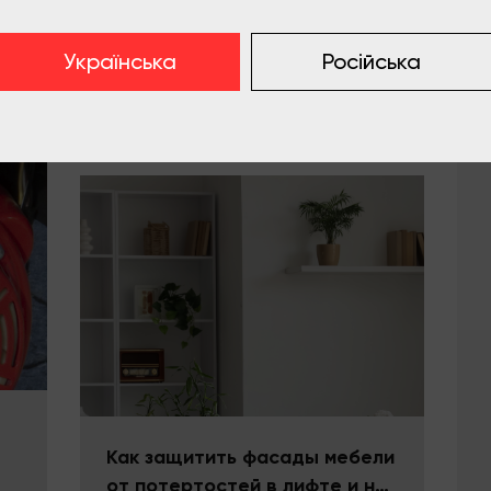
Где пропадает время при
переезде: 12 точек потерь и
Українська
Російська
как их закрыть
Подробнее
Как защитить фасады мебели
от потертостей в лифте и на