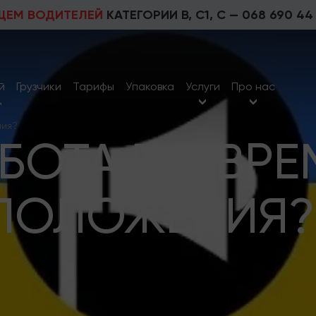
ЩЕМ ВОДИТЕЛЕЙ
КАТЕГОРИИ В, С1, С —
068 690 44
й
Грузчики
Тарифы
Упаковка
Услуги
Про нас
д
ния?
АБОТА ВО ВРЕ
ПОЛОЖЕНИЯ?