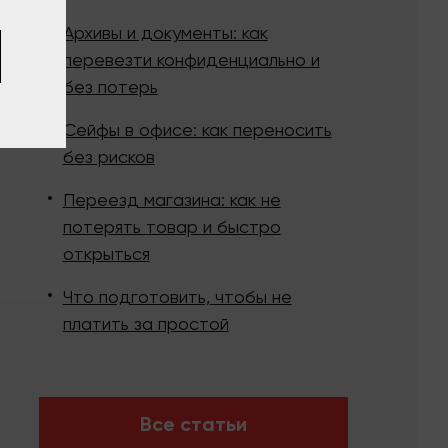
Архивы и документы: как
перевезти конфиденциально и
без потерь
Сейфы в офисе: как переносить
без рисков
Переезд магазина: как не
потерять товар и быстро
открыться
Что подготовить, чтобы не
платить за простой
Все статьи