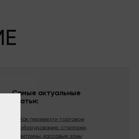
МЕ
Самые актуальные
статьи:
Как перевезти торговое
оборудование: стеллажи,
витрины, кассовые зоны