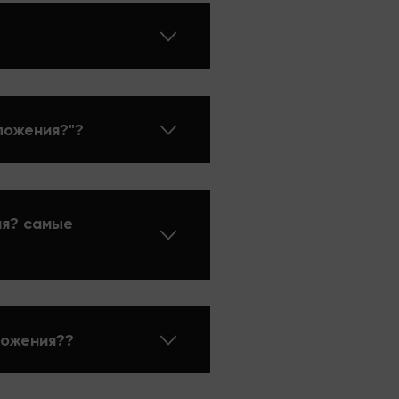
ложения?"?
ия? самые
ложения??